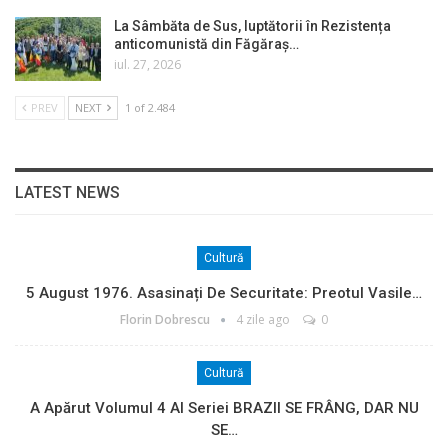
La Sâmbăta de Sus, luptătorii în Rezistența
anticomunistă din Făgăraș…
iul. 27, 2026
PREV
NEXT
1 of 2.484
LATEST NEWS
Cultură
5 August 1976. Asasinați De Securitate: Preotul Vasile…
Florin Dobrescu
4 zile ago
0
Cultură
A Apărut Volumul 4 Al Seriei BRAZII SE FRÂNG, DAR NU
SE…