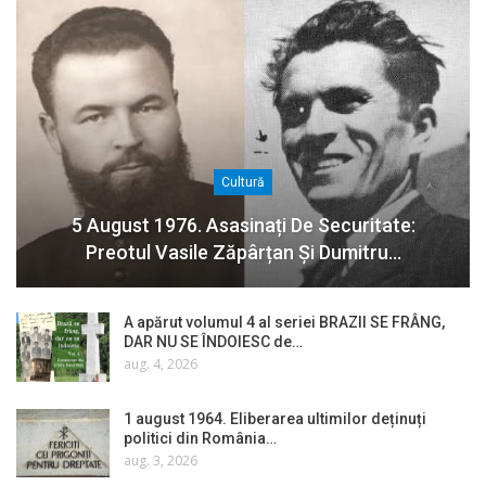
Cultură
5 August 1976. Asasinați De Securitate:
Preotul Vasile Zăpârțan Și Dumitru…
A apărut volumul 4 al seriei BRAZII SE FRÂNG,
DAR NU SE ÎNDOIESC de…
aug. 4, 2026
1 august 1964. Eliberarea ultimilor deținuți
politici din România…
aug. 3, 2026