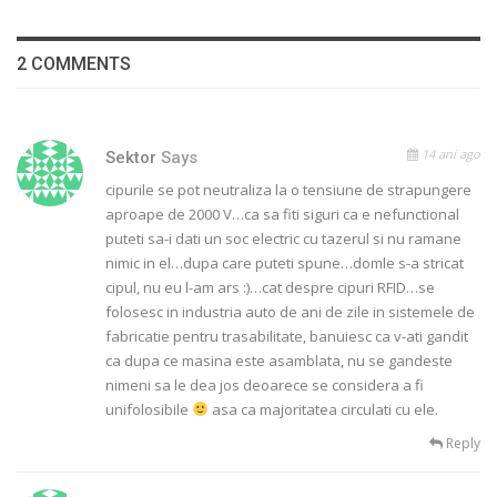
2 COMMENTS
14 ani ago
Sektor
Says
cipurile se pot neutraliza la o tensiune de strapungere
aproape de 2000 V…ca sa fiti siguri ca e nefunctional
puteti sa-i dati un soc electric cu tazerul si nu ramane
nimic in el…dupa care puteti spune…domle s-a stricat
cipul, nu eu l-am ars :)…cat despre cipuri RFID…se
folosesc in industria auto de ani de zile in sistemele de
fabricatie pentru trasabilitate, banuiesc ca v-ati gandit
ca dupa ce masina este asamblata, nu se gandeste
nimeni sa le dea jos deoarece se considera a fi
unifolosibile
asa ca majoritatea circulati cu ele.
Reply