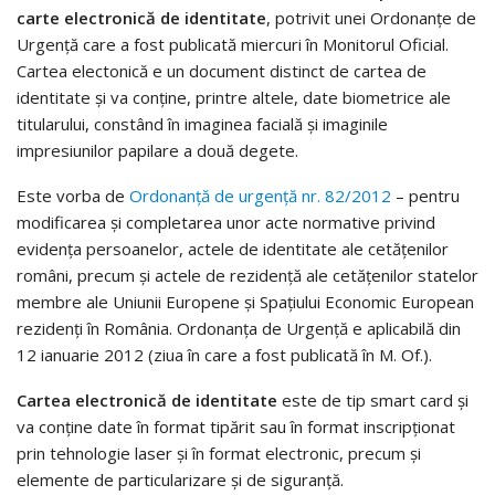
carte electronică de identitate
, potrivit unei Ordonanţe de
Urgenţă care a fost publicată miercuri în Monitorul Oficial.
Cartea electonică e un document distinct de cartea de
identitate şi va conţine, printre altele, date biometrice ale
titularului, constând în imaginea facială şi imaginile
impresiunilor papilare a două degete.
Este vorba de
Ordonanţă de urgenţă nr. 82/2012
– pentru
modificarea şi completarea unor acte normative privind
evidenţa persoanelor, actele de identitate ale cetăţenilor
români, precum şi actele de rezidenţă ale cetăţenilor statelor
membre ale Uniunii Europene şi Spaţiului Economic European
rezidenţi în România. Ordonanţa de Urgenţă e aplicabilă din
12 ianuarie 2012 (ziua în care a fost publicată în M. Of.).
Cartea electronică de identitate
este de tip smart card şi
va conţine date în format tipărit sau în format inscripţionat
prin tehnologie laser şi în format electronic, precum şi
elemente de particularizare şi de siguranţă.