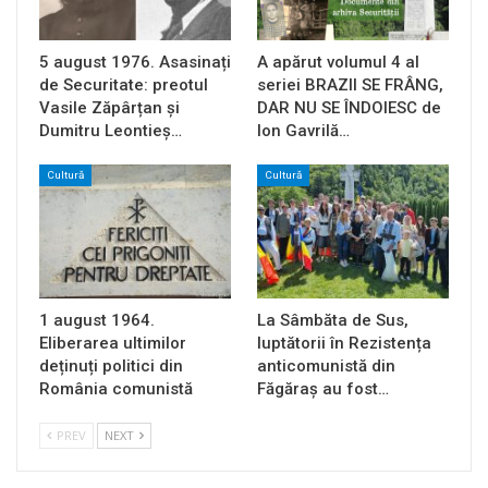
5 august 1976. Asasinați
A apărut volumul 4 al
de Securitate: preotul
seriei BRAZII SE FRÂNG,
Vasile Zăpârțan și
DAR NU SE ÎNDOIESC de
Dumitru Leontieș…
Ion Gavrilă…
Cultură
Cultură
1 august 1964.
La Sâmbăta de Sus,
Eliberarea ultimilor
luptătorii în Rezistența
deținuți politici din
anticomunistă din
România comunistă
Făgăraș au fost…
PREV
NEXT