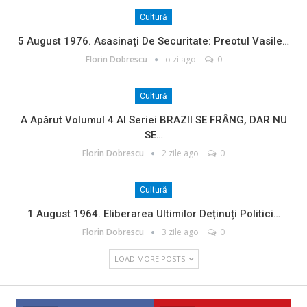
Cultură
5 August 1976. Asasinați De Securitate: Preotul Vasile…
Florin Dobrescu
o zi ago
0
Cultură
A Apărut Volumul 4 Al Seriei BRAZII SE FRÂNG, DAR NU
SE…
Florin Dobrescu
2 zile ago
0
Cultură
1 August 1964. Eliberarea Ultimilor Deținuți Politici…
Florin Dobrescu
3 zile ago
0
LOAD MORE POSTS