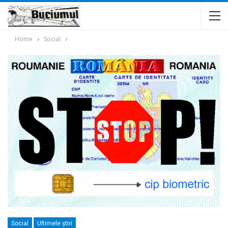
Home
Social
Social
Ultimele ştiri