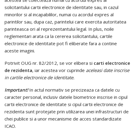
acestea se colecteaza numai cu acordul expres al
solicitantului cartii electronice de identitate sau, in cazul
minorilor si al incapabililor, numai cu acordul expres al
parintilor sau, dupa caz, parintelui care exercita autoritatea
parinteasca ori al reprezentantului legal. In plus, noile
reglementari arata ca la cererea solicitantului, cartile
electronice de identitate pot fi eliberate fara a contine
aceste imagini.
Potrivit OUG nr. 82/2012, se vor elibera si
carti electronice
de rezidenta
, iar acestea vor cuprinde
aceleasi date inscrise
in cartile electronice de identitate.
Important!
In actul normativ se precizeaza ca datele cu
caracter personal, inclusiv datele biometrice inscrise in cipul
cartii electronice de identitate si cipul cartii electronice de
rezidenta sunt protejate prin utilizarea unei infrastructuri de
chei publice si a unor mecanisme de acces standardizate
ICAO.