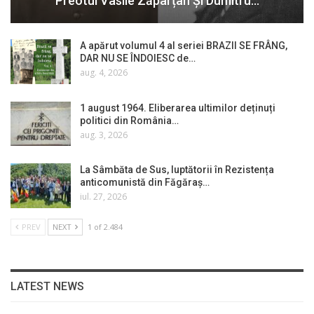
Preotul Vasile Zăpârțan Și Dumitru…
A apărut volumul 4 al seriei BRAZII SE FRÂNG,
DAR NU SE ÎNDOIESC de…
aug. 4, 2026
1 august 1964. Eliberarea ultimilor deținuți
politici din România…
aug. 3, 2026
La Sâmbăta de Sus, luptătorii în Rezistența
anticomunistă din Făgăraș…
iul. 27, 2026
PREV
NEXT
1 of 2.484
LATEST NEWS