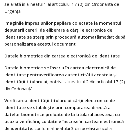
se arată în alineatul 1 al articolului 17 (2) din Ordonanţa de
Urgenţă.
Imaginile impresiunilor papilare colectate la momentul
depunerii cererii de eliberare a cărţii electronice de
identitate se şterg prin procedură automată
imediat
după
personalizarea acestui document
.
Datele biometrice din cartea electronică de identitate
Datele biometrice
se înscriu în cartea electronică de
identitate pentru
verificarea autenticităţii acesteia şi
identităţii titularului
, potrivit alineatului 2 din articolul 17 (2)
din Ordonanţă.
Verificarea identităţii titularului cărţii electronice de
identitate se stabileşte prin compararea directă a
datelor biometrice preluate de la titularul acesteia
,
cu
ocazia verificării, cu datele înscrise în cartea electronică
de identitate
, confom alineatului 3 din acelaşi articol al