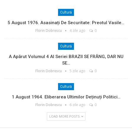
Cultură
5 August 1976. Asasinați De Securitate: Preotul Vasile…
Florin Dobrescu
4 zile ago
0
Cultură
A Apărut Volumul 4 Al Seriei BRAZII SE FRÂNG, DAR NU
SE…
Florin Dobrescu
5 zile ago
0
Cultură
1 August 1964. Eliberarea Ultimilor Deținuți Politici…
Florin Dobrescu
6 zile ago
0
LOAD MORE POSTS