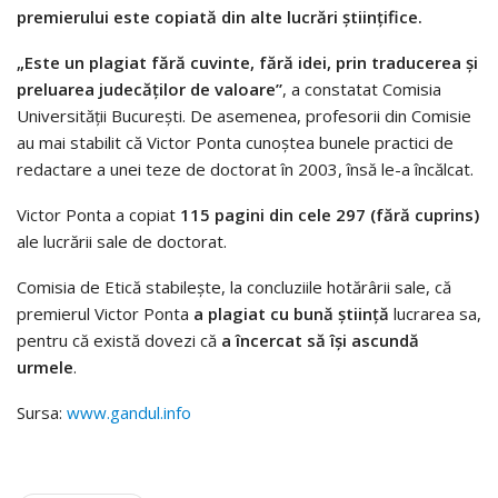
premierului este copiată din alte lucrări ştiinţifice.
„Este un plagiat fără cuvinte, fără idei, prin traducerea şi
preluarea judecăţilor de valoare”
, a constatat Comisia
Universităţii Bucureşti. De asemenea, profesorii din Comisie
au mai stabilit că Victor Ponta cunoştea bunele practici de
redactare a unei teze de doctorat în 2003, însă le-a încălcat.
Victor Ponta a copiat
115 pagini din cele 297 (fără cuprins)
ale lucrării sale de doctorat.
Comisia de Etică stabileşte, la concluziile hotărârii sale, că
premierul Victor Ponta
a plagiat cu bună ştiinţă
lucrarea sa,
pentru că există dovezi că
a încercat să îşi ascundă
urmele
.
Sursa:
www.gandul.info