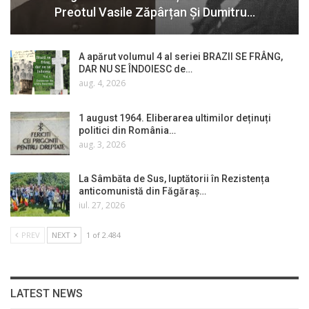
Preotul Vasile Zăpârțan Și Dumitru…
A apărut volumul 4 al seriei BRAZII SE FRÂNG,
DAR NU SE ÎNDOIESC de…
aug. 4, 2026
1 august 1964. Eliberarea ultimilor deținuți
politici din România…
aug. 3, 2026
La Sâmbăta de Sus, luptătorii în Rezistența
anticomunistă din Făgăraș…
iul. 27, 2026
PREV
NEXT
1 of 2.484
LATEST NEWS