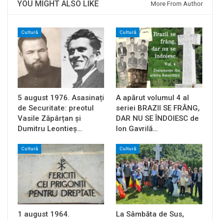
YOU MIGHT ALSO LIKE
More From Author
Cultură
Cultură
5 august 1976. Asasinați
A apărut volumul 4 al
de Securitate: preotul
seriei BRAZII SE FRÂNG,
Vasile Zăpârțan și
DAR NU SE ÎNDOIESC de
Dumitru Leontieș…
Ion Gavrilă…
Cultură
Cultură
1 august 1964.
La Sâmbăta de Sus,