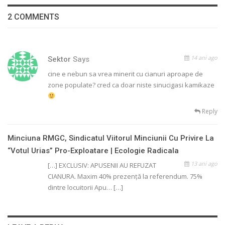
2 COMMENTS
14 ani ago
Sektor
Says
cine e nebun sa vrea minerit cu cianuri aproape de
zone populate? cred ca doar niste sinucigasi kamikaze
Reply
Minciuna RMGC, Sindicatul Viitorul Minciunii Cu Privire La
“votul Urias” Pro-Exploatare | Ecologie Radicala
13 ani ago
[…] EXCLUSIV: APUSENII AU REFUZAT
CIANURA. Maxim 40% prezență la referendum. 75%
dintre locuitorii Apu… […]