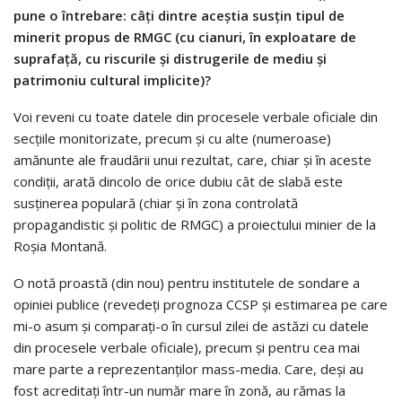
pune o întrebare: câți dintre aceștia susțin tipul de
minerit propus de RMGC (cu cianuri, în exploatare de
suprafață, cu riscurile și distrugerile de mediu și
patrimoniu cultural implicite)?
Voi reveni cu toate datele din procesele verbale oficiale din
secțiile monitorizate, precum și cu alte (numeroase)
amănunte ale fraudării unui rezultat, care, chiar și în aceste
condiții, arată dincolo de orice dubiu cât de slabă este
susținerea populară (chiar și în zona controlată
propagandistic și politic de RMGC) a proiectului minier de la
Roșia Montană.
O notă proastă (din nou) pentru institutele de sondare a
opiniei publice (revedeți prognoza CCSP și estimarea pe care
mi-o asum și comparați-o în cursul zilei de astăzi cu datele
din procesele verbale oficiale), precum și pentru cea mai
mare parte a reprezentanților mass-media. Care, deși au
fost acreditați într-un număr mare în zonă, au rămas la