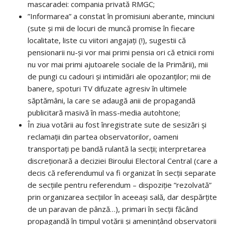
mascaradei: compania privată RMGC;
”Informarea” a constat în promisiuni aberante, minciuni
(sute și mii de locuri de muncă promise în fiecare
localitate, liste cu viitori angajați (!), sugestii că
pensionarii nu-și vor mai primi pensia ori că etnicii romi
nu vor mai primi ajutoarele sociale de la Primării), mii
de pungi cu cadouri și intimidări ale opozanților; mii de
banere, spoturi TV difuzate agresiv în ultimele
săptămâni, la care se adaugă anii de propagandă
publicitară masivă în mass-media autohtone;
În ziua votării au fost înregistrate sute de sesizări și
reclamații din partea observatorilor, oameni
transportați pe bandă rulantă la secții; interpretarea
discreționară a deciziei Biroului Electoral Central (care a
decis că referendumul va fi organizat în secții separate
de secțiile pentru referendum – dispoziție ”rezolvată”
prin organizarea secțiilor în aceeași sală, dar despărțite
de un paravan de pânză…), primari în secții făcând
propagandă în timpul votării și amenințând observatorii