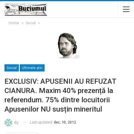
Home
Social
Social
Ultimele ştiri
EXCLUSIV: APUSENII AU REFUZAT
CIANURA. Maxim 40% prezență la
referendum. 75% dintre locuitorii
Apusenilor NU susțin mineritul
Last updated
dec. 10, 2012
By