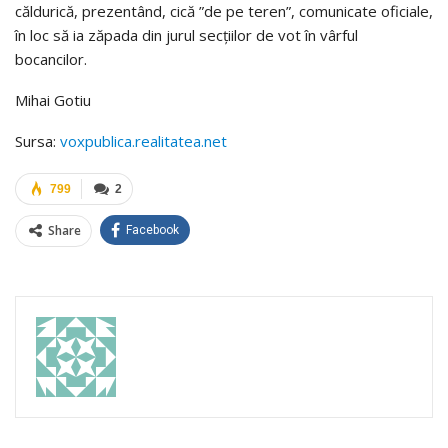
căldurică, prezentând, cică ”de pe teren”, comunicate oficiale,
în loc să ia zăpada din jurul secțiilor de vot în vârful
bocancilor.
Mihai Gotiu
Sursa:
voxpublica.realitatea.net
799
2
Share
Facebook