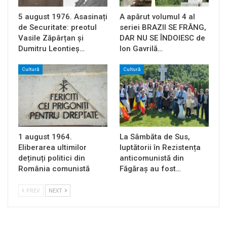
5 august 1976. Asasinați
A apărut volumul 4 al
de Securitate: preotul
seriei BRAZII SE FRÂNG,
Vasile Zăpârțan și
DAR NU SE ÎNDOIESC de
Dumitru Leontieș…
Ion Gavrilă…
Cultură
Cultură
1 august 1964.
La Sâmbăta de Sus,
Eliberarea ultimilor
luptătorii în Rezistența
deținuți politici din
anticomunistă din
România comunistă
Făgăraș au fost…
PREV
NEXT