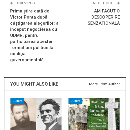
PREV POST
NEXT POST
Prima ştire dată de
AM FĂCUT O
Victor Ponta după
DESCOPERIRE
câştigarea alegerilor: a
SENZAŢIONALĂ
început negocierea cu
UDMR, pentru
participarea acestei
formaţiuni politice la
coaliţia
guvernamentală.
YOU MIGHT ALSO LIKE
More From Author
Cultură
Cultură