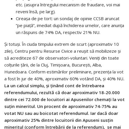
etc. (asupra întregului mecanism de fraudare, voi mai
reveni însă, pe larg).
Cireașa de pe tort: un sondaj de opinie CCSB aruncat
”pe piață”, imediat după închiderea urnelor, care anunța
un răspuns de 74% DA, respectiv 21% NU.
Și totuși. În ciuda timpului extrem de scurt (aproximativ 10
zile), Centru pentru Resurse Civice a reușit să mobilizeze și
să acrediteze 67 de observatori-voluntari. Veniți din toate
colțurile țării, de la Cluj, Timișoara, București, Alba,
Hunedoara. Conform estimărilor preliminare, prezența la vot
a fost în jur de 40%, aproximativ 60% votând DA, și 40% NU
.
La un calcul simplu, și ținând cont de întrebarea
referendumului, rezultă că doar aproximativ 18-20.000
dintre cei 72.000 de locuitori ai Apusenilor chemați la vot
suțin mineritul. Un procent de aproximativ 74-75% au
votat NU sau au boicotat referendumul. Iar dacă doar
aproximativ 25% dintre locuitorii din Apuseni susțin
mineritul (conform întrebării de la referendum), se mai