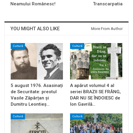
Neamului Românesc!
Transcarpatia
YOU MIGHT ALSO LIKE
More From Author
Cultură
Cultură
5 august 1976. Asasinați
A apărut volumul 4 al
de Securitate: preotul
seriei BRAZII SE FRÂNG,
Vasile Zăpârțan și
DAR NU SE ÎNDOIESC de
Dumitru Leontieș…
Ion Gavrilă…
Cultură
Cultură