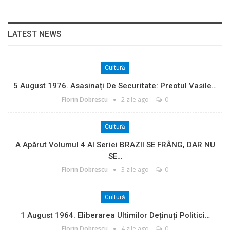
LATEST NEWS
Cultură
5 August 1976. Asasinați De Securitate: Preotul Vasile…
Florin Dobrescu
2 zile ago
0
Cultură
A Apărut Volumul 4 Al Seriei BRAZII SE FRÂNG, DAR NU
SE…
Florin Dobrescu
3 zile ago
0
Cultură
1 August 1964. Eliberarea Ultimilor Deținuți Politici…
Florin Dobrescu
4 zile ago
0