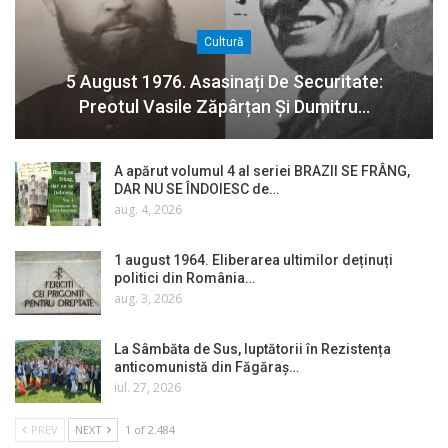
Cultură
5 August 1976. Asasinați De Securitate:
Preotul Vasile Zăpârțan Și Dumitru…
A apărut volumul 4 al seriei BRAZII SE FRÂNG,
DAR NU SE ÎNDOIESC de…
aug. 4, 2026
1 august 1964. Eliberarea ultimilor deținuți
politici din România…
aug. 3, 2026
La Sâmbăta de Sus, luptătorii în Rezistența
anticomunistă din Făgăraș…
iul. 27, 2026
PREV
NEXT
1 of 2.484