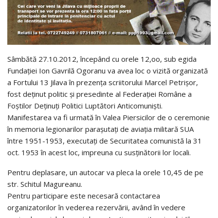
Sâmbătă 27.10.2012, începând cu orele 12,oo, sub egida
Fundației Ion Gavrilă Ogoranu va avea loc o vizită organizată
a Fortului 13 Jilava în prezența scriitorului Marcel Petrișor,
fost deținut politic și presedinte al Federației Române a
Foștilor Deținuți Politici Luptători Anticomuniști.
Manifestarea va fi urmată în Valea Piersicilor de o ceremonie
în memoria legionarilor parașutați de aviația militară SUA
între 1951-1953, executați de Securitatea comunistă la 31
oct. 1953 în acest loc, impreuna cu susținătorii lor locali.
Pentru deplasare, un autocar va pleca la orele 10,45 de pe
str. Schitul Magureanu.
Pentru participare este necesară contactarea
organizatorilor în vederea rezervării, având în vedere