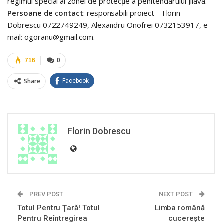
regimul special al zonei de protecție a penitenciarului Jilava.
Persoane de contact
: responsabili proiect – Florin
Dobrescu 0722749249, Alexandru Onofrei 0732153917, e-
mail: ogoranu@gmail.com.
716
0
Share
Facebook
Florin Dobrescu
PREV POST
NEXT POST
Totul Pentru Ţară! Totul
Limba română
Pentru Reîntregirea
cucerește