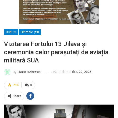
Cultură
Ultimele ştiri
Vizitarea Fortului 13 Jilava și
ceremonia celor parașutați de aviația
militară SUA
Last updated
dec. 29, 2025
By
Florin Dobrescu
716
0
Share