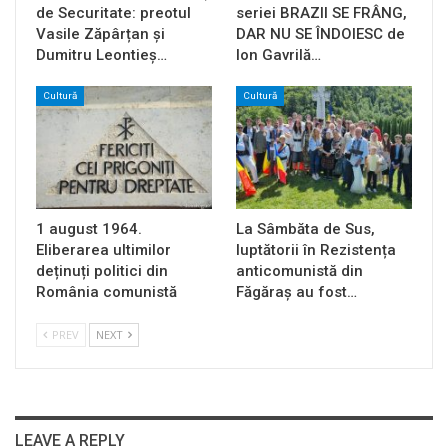
de Securitate: preotul
seriei BRAZII SE FRÂNG,
Vasile Zăpârțan și
DAR NU SE ÎNDOIESC de
Dumitru Leontieș…
Ion Gavrilă…
Cultură
Cultură
1 august 1964.
La Sâmbăta de Sus,
Eliberarea ultimilor
luptătorii în Rezistența
deținuți politici din
anticomunistă din
România comunistă
Făgăraș au fost…
PREV
NEXT
LEAVE A REPLY