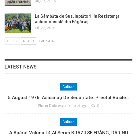
aug. 3, 2026
La Sâmbăta de Sus, luptătorii în Rezistența
anticomunistă din Făgăraș…
iul. 27, 2026
PREV
NEXT
1 of 2.484
LATEST NEWS
Cultură
5 August 1976. Asasinați De Securitate: Preotul Vasile…
Florin Dobrescu
o zi ago
0
Cultură
A Apărut Volumul 4 Al Seriei BRAZII SE FRÂNG, DAR NU