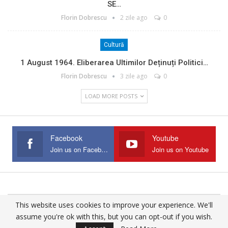
SE…
Florin Dobrescu
2 zile ago
0
Cultură
1 August 1964. Eliberarea Ultimilor Deținuți Politici…
Florin Dobrescu
3 zile ago
0
LOAD MORE POSTS
Facebook
Youtube
Join us on Facebook
Join us on Youtube
This website uses cookies to improve your experience. We'll
© 2025 - All Rights Reserved.
assume you're ok with this, but you can opt-out if you wish.
Website Design:
Buciumul