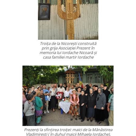
Troiţa de la Nicoreşti construită
prin grija Asociaţiei Prezent în
memoria lui Iordache Nicoară şi
casa familiei martir Iordache
Prezenţi la sfinţirea troiţei: maici de la Mănăstirea
Vladimireşti ( în duhul maicii Mihaela Iordache),