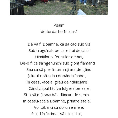
Psalm
de Iordache Nicoară
De va fi Doamne, ca sã cad sub vis
Sub crugu’nalt pe care l-ai deschis
Uimiţilor şi fericiţilor de noi,
De-o fi ca sã’ngenunchi sub glonţ flãmând
Sau ca sã pier în temniţi ars de gând
Şi lutului sã-i dau dobânda înapoi,
În ceasu-acela, greu de’nduioşare
Când chipul tãu va fulgera pe zare
Şi-o sã mã soarbã adâncuri de senin,
În ceasu-acela Doamne, printre stele,
Voi tãbârci cu dorurile mele,
Suind înlãcrimat sã ţi le’nchin,