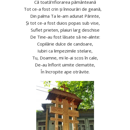
Cã toatã’nfiorarea pãmânteanã
Tot ce-a fost crin şi înnourãri de geanã,
Din palma Ta le-am adunat Pãrinte,
Şi tot ce-a fost duios popas sub vise,
Suflet prieten, plaiuri larg deschise
De Tine-au fost lãsate sã ne-alinte:
Copilãrie dulce de candoare,
Iubiri ca limpezimile stelare,
Tu, Doamne, mi le-ai scos în cale,
De-au înflorit uimite clematite,
În încropite ape otrãvite.