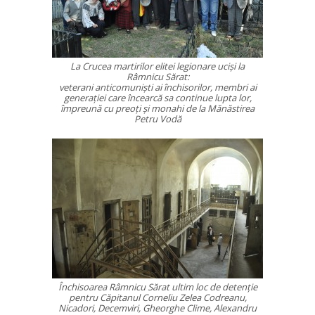
La Crucea martirilor elitei legionare ucişi la
Râmnicu Sărat:
veterani anticomunişti ai închisorilor, membri ai
generaţiei care încearcă sa continue lupta lor,
împreună cu preoţi şi monahi de la Mănăstirea
Petru Vodă
Închisoarea Râmnicu Sărat ultim loc de detenţie
pentru Căpitanul Corneliu Zelea Codreanu,
Nicadori, Decemviri, Gheorghe Clime, Alexandru