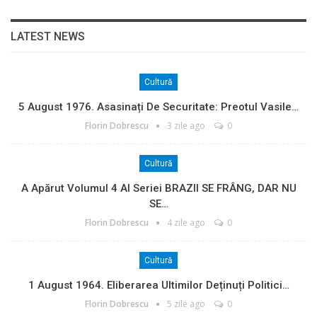
LATEST NEWS
Cultură
5 August 1976. Asasinați De Securitate: Preotul Vasile…
Florin Dobrescu
3 zile ago
0
Cultură
A Apărut Volumul 4 Al Seriei BRAZII SE FRÂNG, DAR NU
SE…
Florin Dobrescu
4 zile ago
0
Cultură
1 August 1964. Eliberarea Ultimilor Deținuți Politici…
Florin Dobrescu
5 zile ago
0