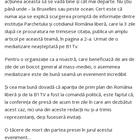
acțiunea aceasta să se vadă bine și cât mai departe. Nu știu
până unde – la Bruxelles sau peste ocean. Cert este că
numai așa se explică scurgerea promptă de informație dintre
instituția Parchetului și cotidianul România liberă, care la 3 zile
după ce procuratura ne trimisese citația, publica un amplu
articol pe această teamă, în pagina a 2-a. Urmat de o
mediatizare neașteptată pe B1Tv.
Pentru o organizație ca a noastră, care beneficiază de ani de
zile de un boicot general al mass-mediei, o asemenea
mediatizare este de bună seamă un eveniment incredibil.
Și cea mai bună dovadă că apariția de prim plan din România
liberă și de la B1TV a fost la comandă politică, este faptul că,
la conferința de presă de acum trei zile în care am dezbătut
acest caz, nici una din aceste redacții nu și-a trimis
reprezentanți, deși fuseseră invitați.
O tăcere de mort din partea presei în jurul acestui
eveniment…