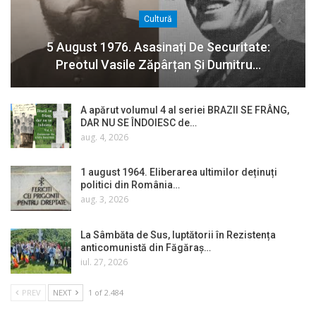
Cultură
5 August 1976. Asasinați De Securitate:
Preotul Vasile Zăpârțan Și Dumitru…
A apărut volumul 4 al seriei BRAZII SE FRÂNG,
DAR NU SE ÎNDOIESC de…
aug. 4, 2026
1 august 1964. Eliberarea ultimilor deținuți
politici din România…
aug. 3, 2026
La Sâmbăta de Sus, luptătorii în Rezistența
anticomunistă din Făgăraș…
iul. 27, 2026
PREV
NEXT
1 of 2.484