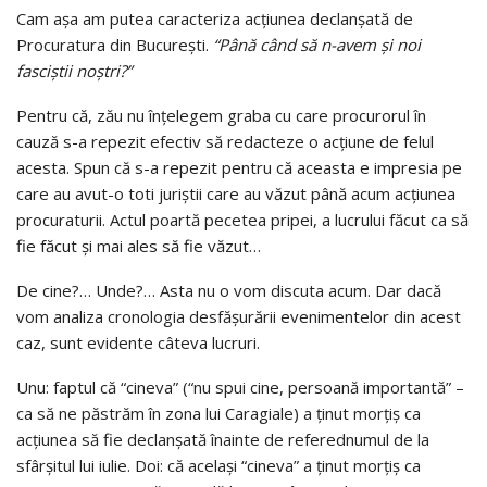
Cam așa am putea caracteriza acțiunea declanșată de
Procuratura din București.
“Până când să n-avem și noi
fasciștii noștri?”
Pentru că, zău nu înțelegem graba cu care procurorul în
cauză s-a repezit efectiv să redacteze o acțiune de felul
acesta. Spun că s-a repezit pentru că aceasta e impresia pe
care au avut-o toti juriștii care au văzut până acum acțiunea
procuraturii. Actul poartă pecetea pripei, a lucrului făcut ca să
fie făcut și mai ales să fie văzut…
De cine?… Unde?… Asta nu o vom discuta acum. Dar dacă
vom analiza cronologia desfășurării evenimentelor din acest
caz, sunt evidente câteva lucruri.
Unu: faptul că “cineva” (“nu spui cine, persoană importantă” –
ca să ne păstrăm în zona lui Caragiale) a ținut morțiș ca
acțiunea să fie declanșată înainte de referednumul de la
sfârșitul lui iulie. Doi: că același “cineva” a ținut morțiș ca