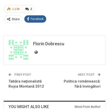
1.136
2
Share
Facebook
Florin Dobrescu
PREV POST
NEXT POST
Tabăra naţionalistă
Politica românească:
Roşia Montană 2012
fără învingători
YOU MIGHT ALSO LIKE
More From Author