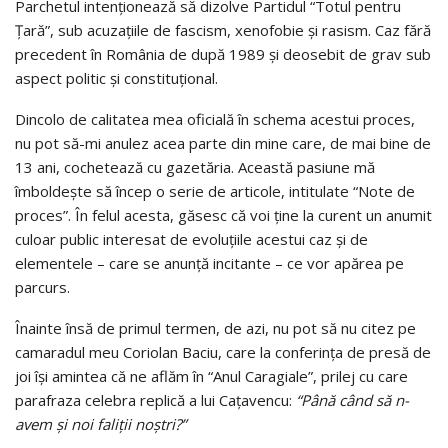
Parchetul intenționează să dizolve Partidul “Totul pentru
Țară”, sub acuzațiile de fascism, xenofobie și rasism. Caz fără
precedent în România de după 1989 și deosebit de grav sub
aspect politic și constituțional.
Dincolo de calitatea mea oficială în schema acestui proces,
nu pot să-mi anulez acea parte din mine care, de mai bine de
13 ani, cochetează cu gazetăria. Această pasiune mă
îmboldește să încep o serie de articole, intitulate “Note de
proces”. În felul acesta, găsesc că voi ține la curent un anumit
culoar public interesat de evoluțiile acestui caz și de
elementele – care se anunță incitante – ce vor apărea pe
parcurs.
Înainte însă de primul termen, de azi, nu pot să nu citez pe
camaradul meu Coriolan Baciu, care la conferința de presă de
joi își amintea că ne aflăm în “Anul Caragiale”, prilej cu care
parafraza celebra replică a lui Cațavencu:
“Până când să n-
avem şi noi faliţii noştri?”