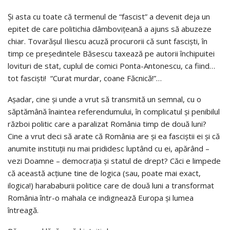
Și asta cu toate că termenul de “fascist” a devenit deja un
epitet de care politichia dâmbovițeană a ajuns să abuzeze
chiar. Tovarășul Iliescu acuză procurorii că sunt fasciști, în
timp ce președintele Băsescu taxează pe autorii închipuitei
lovituri de stat, cuplul de comici Ponta-Antonescu, ca fiind…
tot fasciști! “Curat murdar, coane Făcnică!”…
Așadar, cine și unde a vrut să transmită un semnal, cu o
săptămână înaintea referendumului, în complicatul și penibilul
război politic care a paralizat România timp de două luni?
Cine a vrut deci să arate că România are și ea fasciștii ei și că
anumite instituții nu mai prididesc luptând cu ei, apărând –
vezi Doamne – democrația și statul de drept? Căci e limpede
că această acțiune tine de logica (sau, poate mai exact,
ilogica!) harababurii politice care de două luni a transformat
România într-o mahala ce indignează Europa și lumea
întreagă.