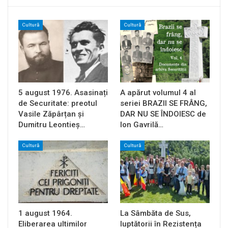
Cultură
Cultură
5 august 1976. Asasinați
A apărut volumul 4 al
de Securitate: preotul
seriei BRAZII SE FRÂNG,
Vasile Zăpârțan și
DAR NU SE ÎNDOIESC de
Dumitru Leontieș…
Ion Gavrilă…
Cultură
Cultură
1 august 1964.
La Sâmbăta de Sus,
Eliberarea ultimilor
luptătorii în Rezistența