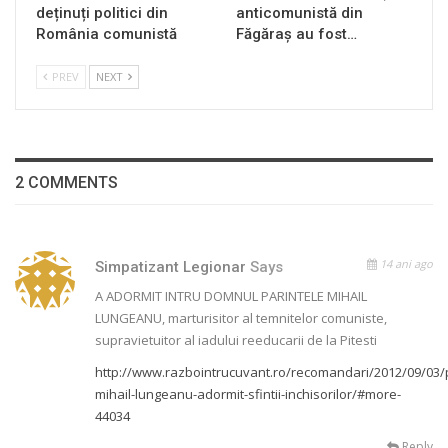
deținuți politici din
anticomunistă din
România comunistă
Făgăraș au fost…
PREV
NEXT
2 COMMENTS
14 ani ago
Simpatizant Legionar
Says
A ADORMIT INTRU DOMNUL PARINTELE MIHAIL
LUNGEANU, marturisitor al temnitelor comuniste,
supravietuitor al iadului reeducarii de la Pitesti
http://www.razbointrucuvant.ro/recomandari/2012/09/03/
mihail-lungeanu-adormit-sfintii-inchisorilor/#more-
44034
Reply