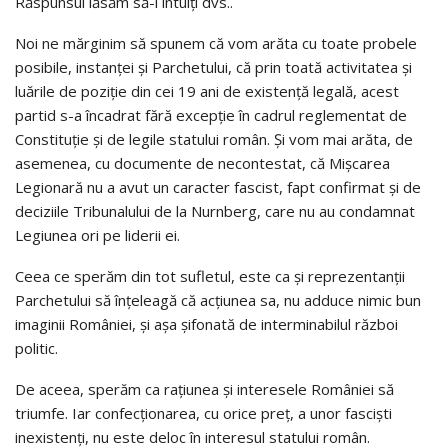
Răspunsul lăsăm să-l intuiți dvs..
Noi ne mărginim să spunem că vom arăta cu toate probele
posibile, instanței și Parchetului, că prin toată activitatea și
luările de poziție din cei 19 ani de existență legală, acest
partid s-a încadrat fără excepție în cadrul reglementat de
Constituție și de legile statului român. Și vom mai arăta, de
asemenea, cu documente de necontestat, că Mișcarea
Legionară nu a avut un caracter fascist, fapt confirmat și de
deciziile Tribunalului de la Nurnberg, care nu au condamnat
Legiunea ori pe liderii ei.
Ceea ce sperăm din tot sufletul, este ca și reprezentanții
Parchetului să înțeleagă că acțiunea sa, nu adduce nimic bun
imaginii României, și așa șifonată de interminabilul război
politic.
De aceea, sperăm ca rațiunea și interesele României să
triumfe. Iar confecționarea, cu orice preț, a unor fasciști
inexistenți, nu este deloc în interesul statului român.