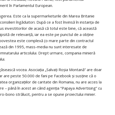
inerit în Parlamentul European.
gerea. Este ca la supermarketurile din Marea Britanie
 consilieri îngăduitori. După ce a fost învinsă în instanţa de
us investitorilor de acasă că totul este bine, că această
ipsită de relevanţă, iar ea este pe punctul de a obţine
 povestea este complexă (o mare parte din contractul
erulează din 1995, mass-media nu sunt interesate de
emnatarului articolului. Drept urmare, compania minieră
ui.
găsească vocea. Asociaţia „Salvaţi Roşia Montană” are doar
dar are peste 50.000 de fani pe Facebook şi susţine că o
tatea organizaţiilor de caritate din Romania, nu are acces la
are – până în acest an când agenţia ”Papaya Advertising” cu
ro-bono strălucit, pentru a se opune proiectului minier.