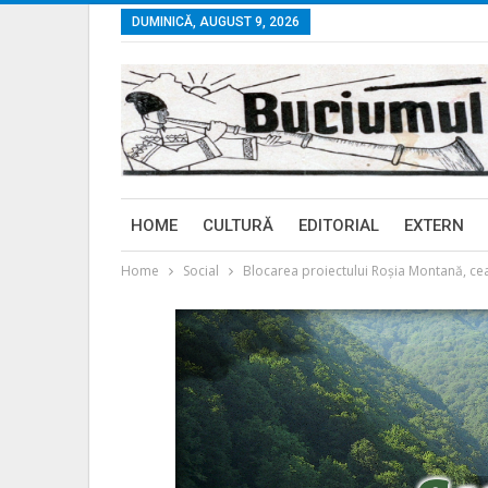
DUMINICĂ, AUGUST 9, 2026
HOME
CULTURĂ
EDITORIAL
EXTERN
Home
Social
Blocarea proiectului Roşia Montană, cea