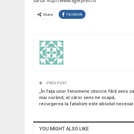
Sursa: http://www.agerpres.ro
Share
Facebook
PREV POST
„În faţa unor fenomene istorice fără sens sa
mai curând, al căror sens ne scapă,
recurgerea la fatalism este absolut necesar
YOU MIGHT ALSO LIKE