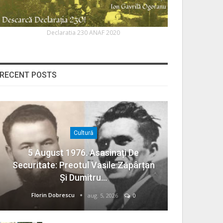
Declaratia 230 ANAF 2020
RECENT POSTS
Cultură
5 August 1976. Asasinați De
Securitate: Preotul Vasile Zăpârțan
Și Dumitru…
Florin Dobrescu
aug. 5, 2026
0