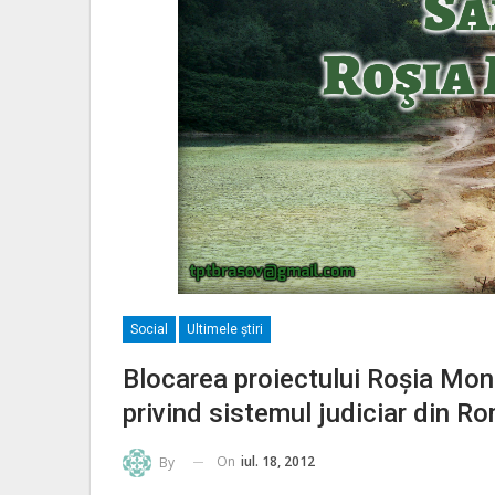
Social
Ultimele ştiri
Blocarea proiectului Roşia Mon
privind sistemul judiciar din R
On
iul. 18, 2012
By