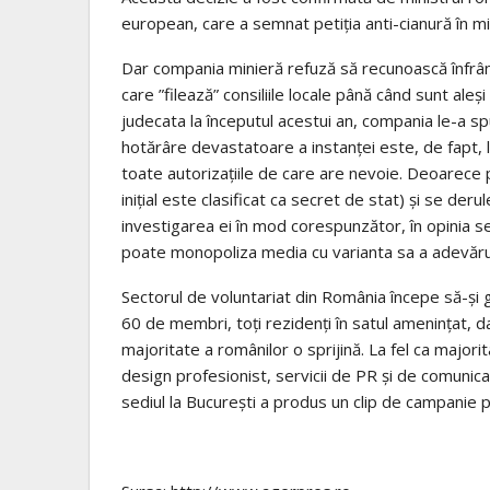
european, care a semnat petiţia anti-cianură în m
Dar compania minieră refuză să recunoască înfrân
care ”filează” consiliile locale până când sunt aleşi
judecata la începutul acestui an, compania le-a sp
hotărâre devastatoare a instanţei este, de fapt, l
toate autorizaţiile de care are nevoie. Deoarece
iniţial este clasificat ca secret de stat) şi se d
investigarea ei în mod corespunzător, în opinia s
poate monopoliza media cu varianta sa a adevărul
Sectorul de voluntariat din România începe să-şi 
60 de membri, toţi rezidenţi în satul ameninţat, 
majoritate a românilor o sprijină. La fel ca majori
design profesionist, servicii de PR şi de comunic
sediul la Bucureşti a produs un clip de campanie p