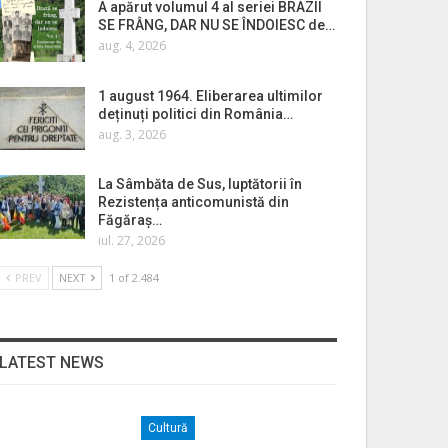
A apărut volumul 4 al seriei BRAZII
SE FRÂNG, DAR NU SE ÎNDOIESC de…
aug. 4, 2026
1 august 1964. Eliberarea ultimilor
deținuți politici din România…
aug. 3, 2026
La Sâmbăta de Sus, luptătorii în
Rezistența anticomunistă din
Făgăraș…
iul. 27, 2026
PREV
NEXT
1 of 2.484
LATEST NEWS
Cultură