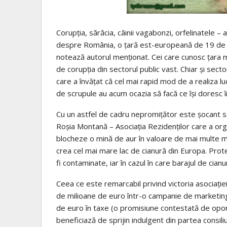
Corupţia, sărăcia, câinii vagabonzi, orfelinatele –
despre România, o ţară est-europeană de 19 de m
notează autorul menţionat. Cei care cunosc ţara m
de corupţia din sectorul public vast. Chiar şi sect
care a învăţat că cel mai rapid mod de a realiza lucru
de scrupule au acum ocazia să facă ce îşi doresc 
Cu un astfel de cadru nepromiţător este şocant să 
Roşia Montană – Asociaţia Rezidenţilor care a org
blocheze o mină de aur în valoare de mai multe mil
crea cel mai mare lac de cianură din Europa. Prot
fi contaminate, iar în cazul în care barajul de ci
Ceea ce este remarcabil privind victoria asociaţie
de milioane de euro într-o campanie de marketing 
de euro în taxe (o promisiune contestată de oponen
beneficiază de sprijin indulgent din partea consiliu