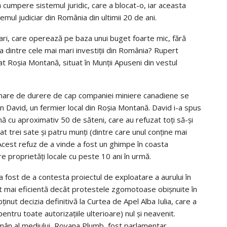
ă cumpere sistemul juridic, care a blocat-o, iar aceasta
emul judiciar din România din ultimii 20 de ani.
tari, care operează pe baza unui buget foarte mic, fără
 dintre cele mai mari investiţii din România? Rupert
 Roşia Montană, situat în Munţii Apuseni din vestul
e mare de durere de cap companiei miniere canadiene se
n David, un fermier local din Roşia Montană. David i-a spus
nă cu aproximativ 50 de săteni, care au refuzat toţi să-şi
 trei sate şi patru munţi (dintre care unul conţine mai
 Acest refuz de a vinde a fost un ghimpe în coasta
 proprietăţi locale cu peste 10 ani în urmă.
 fost de a contesta proiectul de exploatare a aurului în
t mai eficientă decât protestele zgomotoase obişnuite în
bţinut decizia definitivă la Curtea de Apel Alba Iulia, care a
ntru toate autorizaţiile ulterioare) nul şi neavenit.
omân al mediului, Rovana Plumb, fost parlamentar