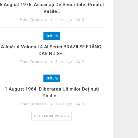
5 August 1976. Asasinați De Securitate: Preotul
Vasile…
Florin Dobrescu
4 zile ago
0
Cultură
A Apărut Volumul 4 Al Seriei BRAZII SE FRÂNG,
DAR NU SE…
Florin Dobrescu
5 zile ago
0
Cultură
1 August 1964. Eliberarea Ultimilor Deținuți
Politici…
Florin Dobrescu
6 zile ago
0
LOAD MORE POSTS