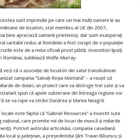
 acestea sunt impresiile pe care cei mai mulţi oameni le au
ilioane de locuitori, stat membru al UE din 2007,
ai bine apreciază oamenii prietenoşi, dar sunt exasperaţi
orul caritabil redus al României a fost corupt de o populaţie
rile este de a mitui oficiali prost plătiţi. Investitori lipsiţi
în România, subliniază Wolfe-Murray.
vezi că o asociaţie de locuitori din satul transilvănean
anizat campania ”Salvaţi Roşia Montană” – a reuşit să
iarde de dolari, un proiect care va distruge trei sate şi va
estatarii spun că apele subterane din întreaga regiune vor
anură se va rupe va otrăvi Dunărea şi Marea Neagră.
i locale este faptul că ”Gabriel Resources” a investit sute
naţional, care promite mii de locuri de muncă şi miliarde
ţi). Potrivit autorului articolului, compania canadiană
lui local şi judeţean, a preşedintelui ţării Traian Băsescu şi