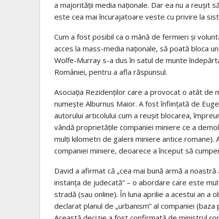
a majorităţii media naţionale. Dar ea nu a reuşit s
este cea mai încurajatoare veste cu privire la sist
Cum a fost posibil ca o mână de fermieri şi volun
acces la mass-media naţionale, să poată bloca una
Wolfe-Murray s-a dus în satul de munte îndepărtat
României, pentru a afla răspunsul.
Asociaţia Rezidenţilor care a provocat o atât d
numeşte Alburnus Maior. A fost înfiinţată de Euge
autorului articolului cum a reuşit blocarea, împreu
vândă proprietăţile companiei miniere ce a demolat
mulţi kilometri de galerii miniere antice romane).
companiei miniere, deoarece a început să cumpere
David a afirmat că „cea mai bună armă a noastră a
instanţa de judecată” – o abordare care este mul
stradă (sau online). În luna aprilie a acestui an a o
declarat planul de „urbanism” al companiei (baza pe
Această decizie a fost confirmată de ministrul r