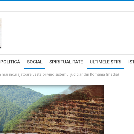
POLITICĂ
SOCIAL
SPIRITUALITATE
ULTIMELE ŞTIRI
IS
 mai încurajatoare veste privind sistemul judiciar din România (media)