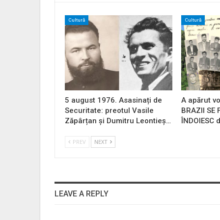
Cultură
Cultură
5 august 1976. Asasinați de
A apărut vo
Securitate: preotul Vasile
BRAZII SE
Zăpârțan și Dumitru Leontieș…
ÎNDOIESC d
PREV
NEXT
LEAVE A REPLY