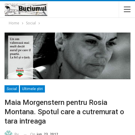
Home
Social
Social
Ultimele ştiri
Maia Morgenstern pentru Rosia
Montana. Spotul care a cutremurat o
tara intreaga
On
iun. 23, 2012
By