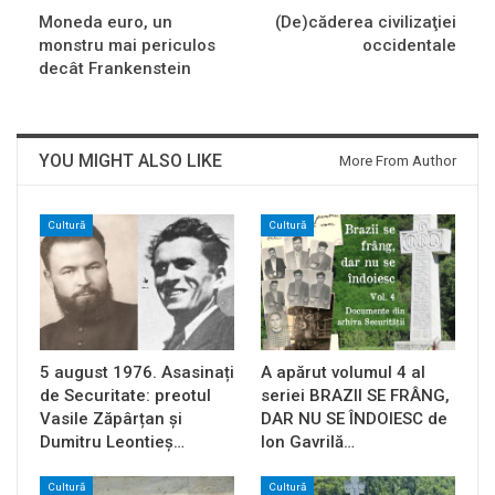
Moneda euro, un
(De)căderea civilizaţiei
monstru mai periculos
occidentale
decât Frankenstein
YOU MIGHT ALSO LIKE
More From Author
Cultură
Cultură
5 august 1976. Asasinați
A apărut volumul 4 al
de Securitate: preotul
seriei BRAZII SE FRÂNG,
Vasile Zăpârțan și
DAR NU SE ÎNDOIESC de
Dumitru Leontieș…
Ion Gavrilă…
Cultură
Cultură