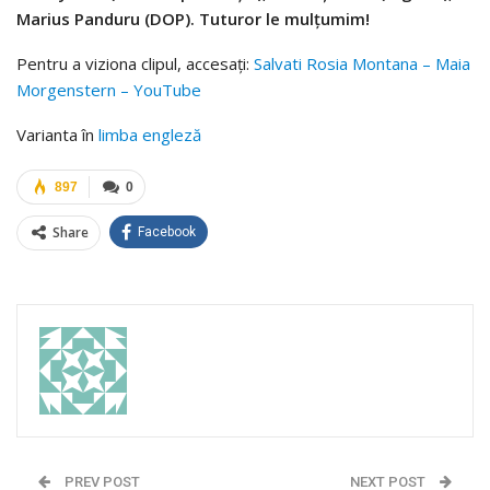
Marius Panduru (DOP). Tuturor le mulţumim!
Pentru a viziona clipul, accesaţi:
Salvati Rosia Montana – Maia
Morgenstern – YouTube
Varianta în
limba engleză
897
0
Share
Facebook
PREV POST
NEXT POST