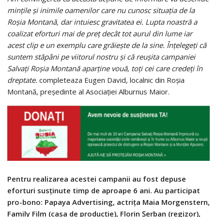
minţile şi inimile oamenilor care nu cunosc situaţia de la
Roşia Montană, dar intuiesc gravitatea ei. Lupta noastră a
coalizat eforturi mai de preţ decât tot aurul din lume iar
acest clip e un exemplu care grăieşte de la sine. Înţelegeţi că
suntem stăpâni pe viitorul nostru şi că reuşita campaniei
Salvaţi Roşia Montană aparţine vouă, toţi cei care credeţi în
dreptate.
completeaza Eugen David, localnic din Roşia
Montană, preşedinte al Asociaţiei Alburnus Maior.
Pentru realizarea acestei campanii au fost depuse
eforturi susţinute timp de aproape 6 ani. Au participat
pro-bono: Papaya Advertising, actriţa Maia Morgenstern,
Family Film (casa de producţie), Florin Şerban (regizor),