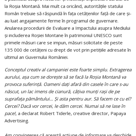
la Roşia Montană. Mai mult ca oricând, autorităţile statului
Român trebuie să răspundă în faţa cetăţenilor faţă de care şi-
au luat angajamente ferme în programul de guvernare.
Anularea procedurii de Evaluare a Impactului asupra Mediului
şi includerea Roşiei Montane în patrimoniul UNESCO sunt
primele măsuri care se impun, măsuri solicitate de peste
135 000 de cetăţeni cu drept de vot prin petiţiile adresate în
ultimul an Guvernului României.
Conceptul creativ al campaniei este foarte simplu. Extragerea
aurului, aşa cum se doreşte să se facă la Roşia Montană va
provoca suferinţă. Oameni daţi afară din casele în care s-au
născut, un lac imens de cianură, câţiva munţi raşi de pe
suprafaţa pământului… Şi asta pentru aur. Să facem ce cu el?
Cercei? Dacă vor cercei, le dăm cercei. Numai să ne lase în
pace!
, a declarat Robert Tiderle, creative director, Papaya
Advertising.
Am convingerea că această acţiune de informare va deschide