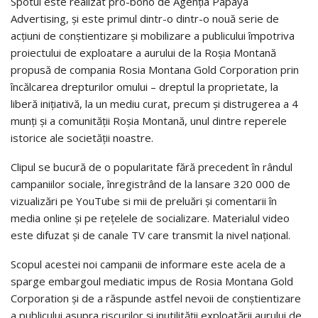
Spotul este realizat pro-bono de Agenţia Papaya
Advertising, şi este primul dintr-o dintr-o nouă serie de
acţiuni de conştientizare şi mobilizare a publicului împotriva
proiectului de exploatare a aurului de la Roşia Montană
propusă de compania Rosia Montana Gold Corporation prin
încălcarea drepturilor omului – dreptul la proprietate, la
liberă iniţiativă, la un mediu curat, precum şi distrugerea a 4
munţi şi a comunităţii Roşia Montană, unul dintre reperele
istorice ale societăţii noastre.
Clipul se bucură de o popularitate fără precedent în rândul
campaniilor sociale, înregistrând de la lansare 320 000 de
vizualizări pe YouTube si mii de preluări şi comentarii în
media online şi pe reţelele de socializare. Materialul video
este difuzat şi de canale TV care transmit la nivel naţional.
Scopul acestei noi campanii de informare este acela de a
sparge embargoul mediatic impus de Rosia Montana Gold
Corporation şi de a răspunde astfel nevoii de conştientizare
a publicului asupra riscurilor şi inutilităţii exploatării aurului de