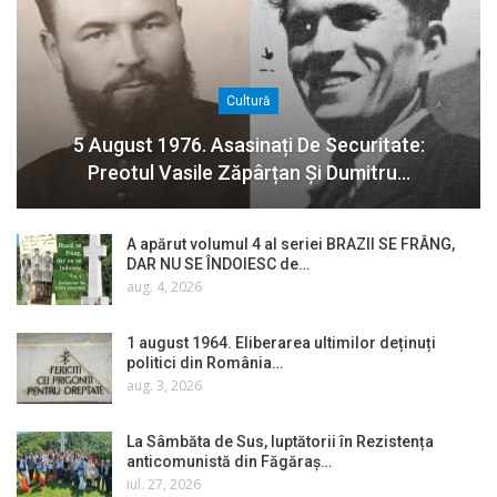
Cultură
5 August 1976. Asasinați De Securitate:
Preotul Vasile Zăpârțan Și Dumitru…
A apărut volumul 4 al seriei BRAZII SE FRÂNG,
DAR NU SE ÎNDOIESC de…
aug. 4, 2026
1 august 1964. Eliberarea ultimilor deținuți
politici din România…
aug. 3, 2026
La Sâmbăta de Sus, luptătorii în Rezistența
anticomunistă din Făgăraș…
iul. 27, 2026