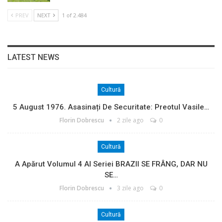
PREV
NEXT
1 of 2.484
LATEST NEWS
Cultură
5 August 1976. Asasinați De Securitate: Preotul Vasile…
Florin Dobrescu
2 zile ago
0
Cultură
A Apărut Volumul 4 Al Seriei BRAZII SE FRÂNG, DAR NU
SE…
Florin Dobrescu
3 zile ago
0
Cultură