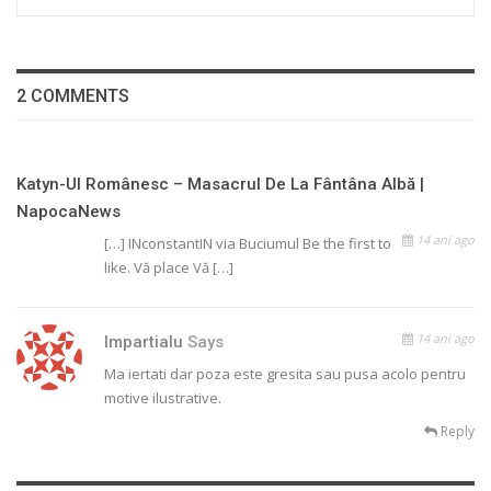
2 COMMENTS
Katyn-Ul Românesc – Masacrul De La Fântâna Albă |
NapocaNews
14 ani ago
[…] INconstantIN via Buciumul Be the first to
like. Vă place Vă […]
14 ani ago
Impartialu
Says
Ma iertati dar poza este gresita sau pusa acolo pentru
motive ilustrative.
Reply