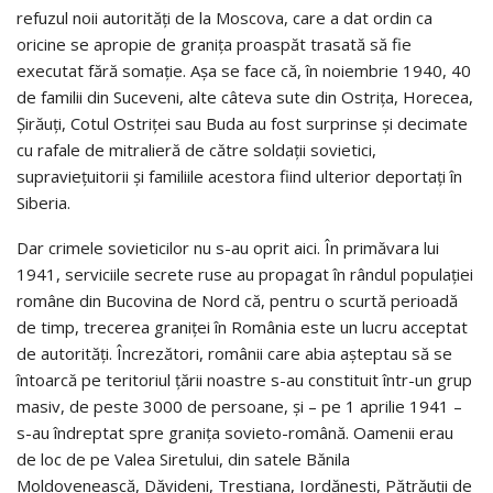
refuzul noii autorități de la Moscova, care a dat ordin ca
oricine se apropie de granița proaspăt trasată să fie
executat fără somație. Așa se face că, în noiembrie 1940, 40
de familii din Suceveni, alte câteva sute din Ostrița, Horecea,
Șirăuți, Cotul Ostriței sau Buda au fost surprinse și decimate
cu rafale de mitralieră de către soldații sovietici,
supraviețuitorii și familiile acestora fiind ulterior deportați în
Siberia.
Dar crimele sovieticilor nu s-au oprit aici. În primăvara lui
1941, serviciile secrete ruse au propagat în rândul populației
române din Bucovina de Nord că, pentru o scurtă perioadă
de timp, trecerea graniței în România este un lucru acceptat
de autorități. Încrezători, românii care abia așteptau să se
întoarcă pe teritoriul țării noastre s-au constituit într-un grup
masiv, de peste 3000 de persoane, și – pe 1 aprilie 1941 –
s-au îndreptat spre granița sovieto-română. Oamenii erau
de loc de pe Valea Siretului, din satele Bănila
Moldovenească, Dăvideni, Trestiana, Iordănești, Pătrăuții de