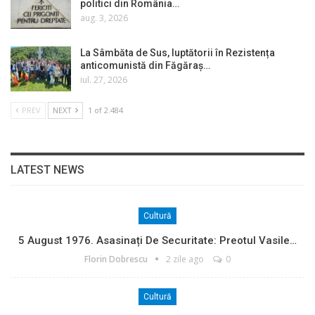
politici din România…
aug. 3, 2026
La Sâmbăta de Sus, luptătorii în Rezistența
anticomunistă din Făgăraș…
iul. 27, 2026
PREV
NEXT
1 of 2.484
LATEST NEWS
Cultură
5 August 1976. Asasinați De Securitate: Preotul Vasile…
Florin Dobrescu
2 zile ago
0
Cultură