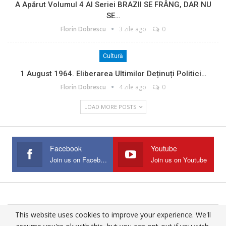
A Apărut Volumul 4 Al Seriei BRAZII SE FRÂNG, DAR NU
SE…
Florin Dobrescu
3 zile ago
0
Cultură
1 August 1964. Eliberarea Ultimilor Deținuți Politici…
Florin Dobrescu
4 zile ago
0
LOAD MORE POSTS
Facebook
Youtube
Join us on Facebook
Join us on Youtube
This website uses cookies to improve your experience. We'll
© 2025 - All Rights Reserved.