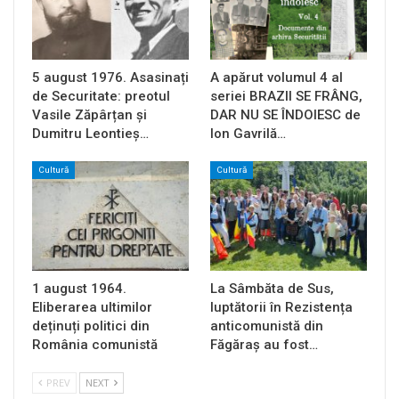
5 august 1976. Asasinați
A apărut volumul 4 al
de Securitate: preotul
seriei BRAZII SE FRÂNG,
Vasile Zăpârțan și
DAR NU SE ÎNDOIESC de
Dumitru Leontieș…
Ion Gavrilă…
Cultură
Cultură
1 august 1964.
La Sâmbăta de Sus,
Eliberarea ultimilor
luptătorii în Rezistența
deținuți politici din
anticomunistă din
România comunistă
Făgăraș au fost…
PREV
NEXT