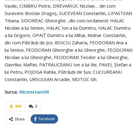
Vasile, CIMBRU Petre, DREVARIUC Nicolae… din com
Suceveni: Bostan Dragoş, SUCEVEAN Constantin, LIPASTEAN
Titiana, SIDOREAC Gheorghe…din com.Iordanesti: HALAC
Nicolae a lui Simion, HALAC Ion a lui Dumitru, HALAC Dumitru
a lui Grigore, OPAIŢ Dumitru a lui Mihai, Molnar Constantin,
din com.Pătrăuţi de Jos: BOICIU Zaharia, FEODORAN Ana a
lui Simion, FEODORAN Gheorghe a lui Gheorghe, FEODORAN
Nicolae a lui Gheorghe, FEODORAN Teodor a lui Gheorghe,
Gavriliuc Maftei, PATRAUCEANU Ion a lui Ilie, PAVEL Ştefan a
lui Petru, POJOGA Rahila, Pătrăuţii de Sus; CUCIUREANU
Constantin, URSULEAN Arcadie, MOTOC Gh.
Sursa:
INconstantIN
940
2
Share
Facebook