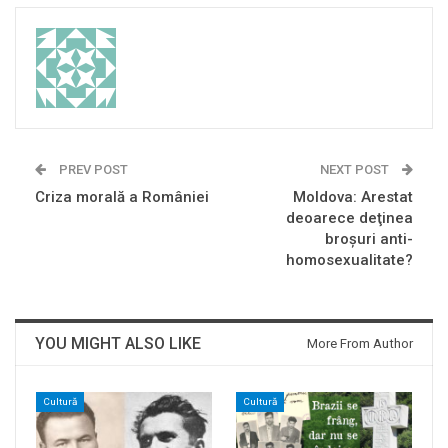
PREV POST
NEXT POST
Criza morală a României
Moldova: Arestat
deoarece deţinea
broşuri anti-
homosexualitate?
YOU MIGHT ALSO LIKE
More From Author
Cultură
Cultură