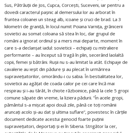
Sus, Pătrăuții de Jos, Cupca, Corcești, Suceveni, iar pentru a
dovedi caracterul pașnic al demersului lor au arborat în
fruntea coloanei un steag alb, icoane și cruci de brad. La 3
kilometri de graniță, în locul numit Poiana Varnița, grănicerii
sovietici au somat coloana să stea în loc, dar grupul de
români a ignorat ordinul și a mers mai departe, moment în
care s-a declanșat iadul: sovieticii – echipați cu mitraliere
performante – au început să tragă în plin, secerând laolaltă
copii, femei și bătrâni. Rușii nu s-au limitat la atât. Echipaje de
cavalerie au ieșit din pădure și au plecat în urmărirea
supraviețuitorilor, omorându-i cu sabia. În bestialitatea lor,
sovieticii au agățat de coada cailor pe cei care încă mai
respirau și i-au târât, în chiote războinice, până la cele 5 gropi
comune săpate din vreme, la liziera pădurii. ”În acele gropi,
pământul s-a mișcat apoi două zile, până ce toți românii
aruncați acolo și-au dat și ultima suflare”, povestesc în cărțile
document dedicate acestui genocid foarte puținii
supraviețuitori, deportați și ei în Siberia. Strigător la cer,