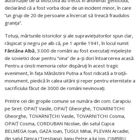
autoritățile de la Moscova au trecut în anonimat genocidul,
declarând că a fost vorba doar de un incident minor, în care
”un grup de 20 de persoane a încercat să treacă fraudulos
granița”.
Totuși, mărturiile istoricilor și ale supraviețuitorilor spun clar,
răspicat și negru pe alb că, pe 1 aprilie 1941, în locul numit
Fântăna Albă
, 3.000 de români au fost executați mișelește
de sovietici doar pentru ”vina” de a-și dori întoarcerea acasă.
Pentru a cinsti memoria celor dispăruți în acest tragic
eveniment, în fața Mănăstirii Putna a fost ridicată a troiță-
monument, piedică în calea uitării și reper pentru eternitate a
sacrificiului făcut de 3000 de români nevinovați.
Printre cei din gropile comune se număra din com. Carapciu
pe Siret: OPAIŢ Vasile, OPAIŢ Gheorghe, TOVARNITCHI
Gheorghe, TOVARNIŢCHI Vasile, TOVARNITCHI Cosma,
OPAIŢ Cosma, CORDUBAN Nicolae, din satul Cupca:
BELMEGA Ioan, GAZA Ioan, ŢUGUI Mihai, PLEVAN Arcadie;
din satul Dimca (Trestiana): Jianu Petre a lui Ion, CIMBRU