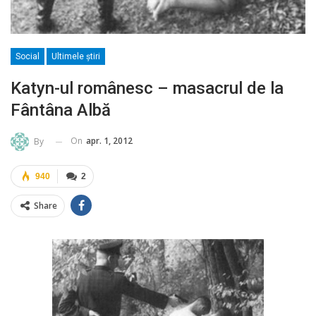
Social
Ultimele ştiri
Katyn-ul românesc – masacrul de la
Fântâna Albă
On
apr. 1, 2012
By
940
2
Share