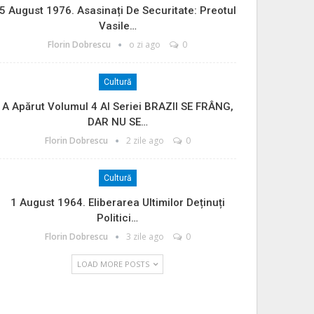
5 August 1976. Asasinați De Securitate: Preotul
Vasile…
Florin Dobrescu
o zi ago
0
Cultură
A Apărut Volumul 4 Al Seriei BRAZII SE FRÂNG,
DAR NU SE…
Florin Dobrescu
2 zile ago
0
Cultură
1 August 1964. Eliberarea Ultimilor Deținuți
Politici…
Florin Dobrescu
3 zile ago
0
LOAD MORE POSTS