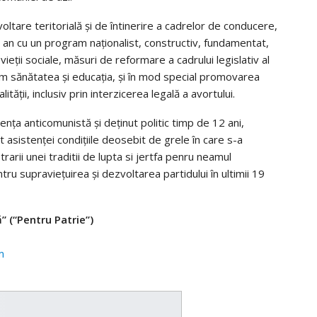
oltare teritorială și de întinerire a cadrelor de conducere,
t an cu un program naționalist, constructiv, fundamentat,
vieții sociale, măsuri de reformare a cadrului legislativ al
um sănătatea și educația, și în mod special promovarea
alității, inclusiv prin interzicerea legală a avortului.
stența anticomunistă și deținut politic timp de 12 ani,
asistenței condițiile deosebit de grele în care s-a
rarii unei traditii de lupta si jertfa penru neamul
ntru supraviețuirea și dezvoltarea partidului în ultimii 19
” (“Pentru Patrie”
)
m