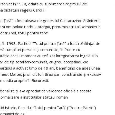
 dizolvat în 1938, odată cu suprimarea regimului de
dictaturii regelui Carol II.
ntru Țară” a fost aleasa de generalul Cantacuzino-Grănicerul
st si om politic Barbu Catargiu, prim-ministru al României in
ntru noi, totul pentru tara”.
 în 1993, Partidul “Totul pentru Țară” a fost reînființat de
ră cumplitei persecuții comuniste, în frunte cu
tățile acelui moment au refuzat înregistrarea legală sub
or de tip totalitar-comunist, cu greu acceptîndu-se
artidul a activat timp de 19 ani, beneficiind de adeziunea
est Maftei, prof. dr. Ion Brad ș.a., construindu-și exclusiv
n sediu propriu în București.
ionalist, și s-a apreciat că validarea oficială a acestei
ormalizare a instituțiilor statului român.
id istoric, Partidul “Totul pentru Țară” (“Pentru Patrie”)
 României de azi.