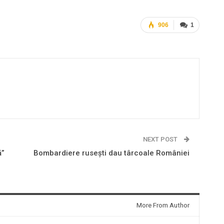
906
1
NEXT POST
ă”
Bombardiere ruseşti dau târcoale României
More From Author