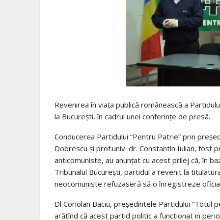
Revenirea în viața publică românească a Partidul
la București, în cadrul unei conferințe de presă.
Conducerea Partidului “Pentru Patrie” prin președ
Dobrescu și prof.univ. dr. Constantin Iulian, fost p
anticomuniste, au anunțat cu acest prilej că, în b
Tribunalul București, partidul a revenit la titulatu
neocomuniste refuzaseră să o înregistreze oficial î
Dl Coriolan Baciu, președintele Partidului “Totul p
arătînd că acest partid politic a functionat in perio