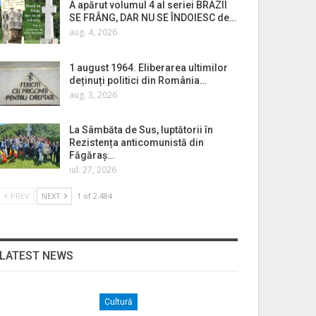
A apărut volumul 4 al seriei BRAZII
SE FRÂNG, DAR NU SE ÎNDOIESC de…
aug. 4, 2026
1 august 1964. Eliberarea ultimilor
deținuți politici din România…
aug. 3, 2026
La Sâmbăta de Sus, luptătorii în
Rezistența anticomunistă din
Făgăraș…
iul. 27, 2026
PREV
NEXT
1 of 2.484
LATEST NEWS
Cultură