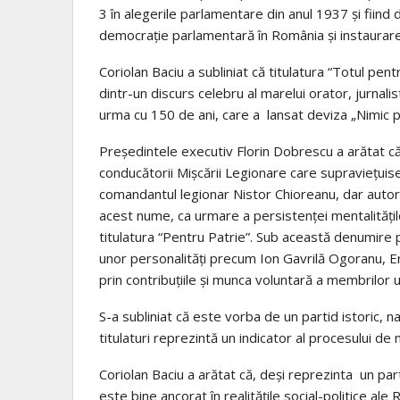
3 în alegerile parlamentare din anul 1937 și fiind
democrație parlamentară în România și instaurarea 
Coriolan Baciu a subliniat că titulatura “Totul pe
dintr-un discurs celebru al marelui orator, jurnali
urma cu 150 de ani, care a lansat deviza „Nimic pe
Președintele executiv Florin Dobrescu a arătat că,
conducătorii Mișcării Legionare care supraviețuise
comandantul legionar Nistor Chioreanu, dar autori
acest nume, ca urmare a persistenței mentalitățil
titulatura “Pentru Patrie”. Sub această denumire p
unor personalități precum Ion Gavrilă Ogoranu, Ern
prin contribuțiile și munca voluntară a membrilor u
S-a subliniat că este vorba de un partid istoric, naț
titulaturi reprezintă un indicator al procesului de n
Coriolan Baciu a arătat că, deși reprezinta un part
este bine ancorat în realitățile social-politice ale