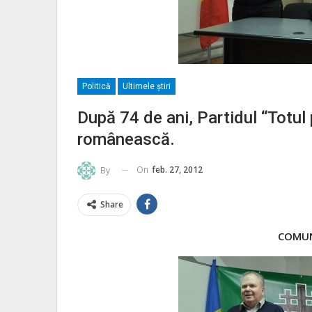
Politică
Ultimele ştiri
După 74 de ani, Partidul “Totul 
românească.
On
feb. 27, 2012
By
Share
COMUN