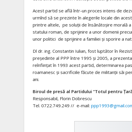
Acest partid se află într-un proces intens de dezv
urmînd să se prezinte în alegerile locale din aces
printre altele, pe soluții de însănătoșire morală a 
statului roman, de sprijinire a unor domenii prec
unor politici de sprijinire a familiei și sporire a nat
Dl dr. ing. Constantin Iulian, fost luptător în Rezi
președinte al PPP între 1995 și 2005, a prezentat 
reînființat în 1993 acest partid, determinarea past
roamanesc și sacrificiile făcute de militanții săi pe
ani.
Biroul de presă al Partidului “Totul pentru
Țară
Responsabil, Florin Dobrescu
Tel. 0722.749.249 // e-mail:
ppp1993@gmail.co