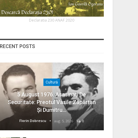
Declaratia 230 ANAF 2020
RECENT POSTS
Cultură
5 August 1976. Asasinați De
Securitate: Preotul Vasile Zăpârțan
Și Dumitru…
Florin Dobrescu
aug. 5, 2026
0