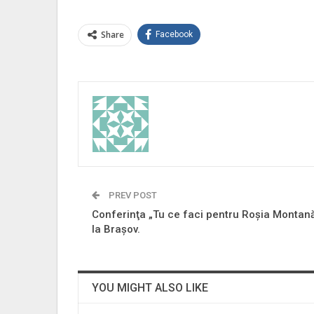
Share
Facebook
PREV POST
Conferinţa „Tu ce faci pentru Roşia Montan
la Braşov.
YOU MIGHT ALSO LIKE