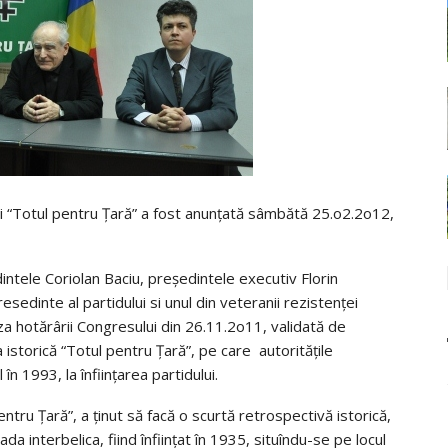
ui “Totul pentru Țară” a fost anunțată sâmbătă 25.o2.2o12,
intele Coriolan Baciu, președintele executiv Florin
resedinte al partidului si unul din veteranii rezistenței
aza hotărârii Congresului din 26.11.2o11, validată de
ra istorică “Totul pentru Țară”, pe care autoritățile
n 1993, la înființarea partidului.
entru Țară”, a ținut să facă o scurtă retrospectivă istorică,
ada interbelica, fiind înființat în 1935, situîndu-se pe locul