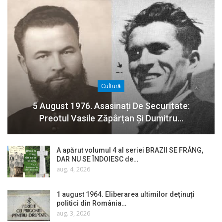
Cultură
5 August 1976. Asasinați De Securitate:
Preotul Vasile Zăpârțan Și Dumitru…
A apărut volumul 4 al seriei BRAZII SE FRÂNG,
DAR NU SE ÎNDOIESC de…
aug. 4, 2026
1 august 1964. Eliberarea ultimilor deținuți
politici din România…
aug. 3, 2026