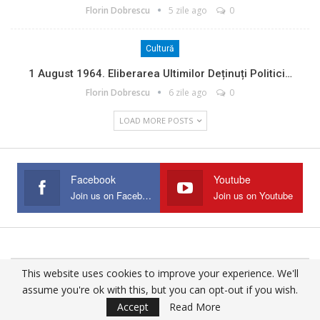
Florin Dobrescu
5 zile ago
0
Cultură
1 August 1964. Eliberarea Ultimilor Deținuți Politici…
Florin Dobrescu
6 zile ago
0
LOAD MORE POSTS
Facebook
Youtube
Join us on Facebook
Join us on Youtube
This website uses cookies to improve your experience. We'll
© 2025 - All Rights Reserved.
assume you're ok with this, but you can opt-out if you wish.
Website Design:
Buciumul
Accept
Read More