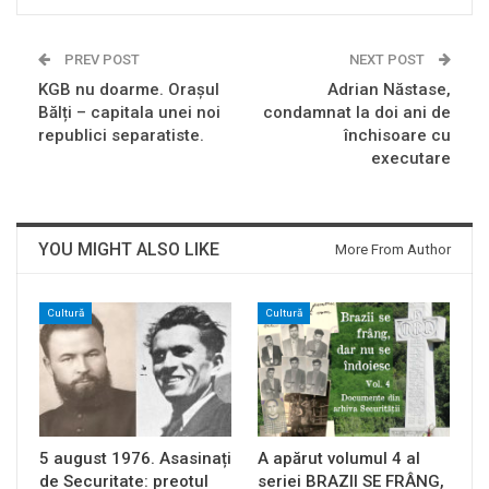
PREV POST
NEXT POST
KGB nu doarme. Orașul
Adrian Năstase,
Bălți – capitala unei noi
condamnat la doi ani de
republici separatiste.
închisoare cu
executare
YOU MIGHT ALSO LIKE
More From Author
Cultură
Cultură
5 august 1976. Asasinați
A apărut volumul 4 al
de Securitate: preotul
seriei BRAZII SE FRÂNG,