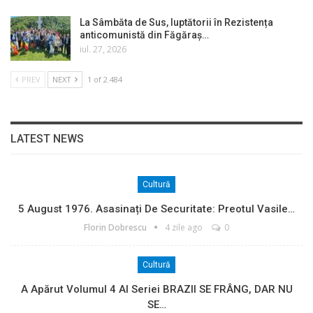
La Sâmbăta de Sus, luptătorii în Rezistența
anticomunistă din Făgăraș…
iul. 27, 2026
PREV
NEXT
1 of 2.484
LATEST NEWS
Cultură
5 August 1976. Asasinați De Securitate: Preotul Vasile…
Florin Dobrescu
4 zile ago
0
Cultură
A Apărut Volumul 4 Al Seriei BRAZII SE FRÂNG, DAR NU
SE…