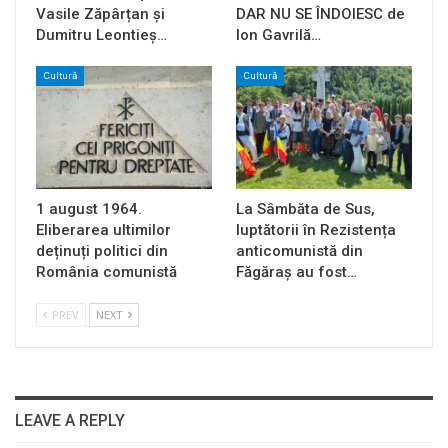
Vasile Zăpârțan și
DAR NU SE ÎNDOIESC de
Dumitru Leontieș…
Ion Gavrilă…
Cultură
Cultură
1 august 1964.
La Sâmbăta de Sus,
Eliberarea ultimilor
luptătorii în Rezistența
deținuți politici din
anticomunistă din
România comunistă
Făgăraș au fost…
PREV
NEXT
LEAVE A REPLY