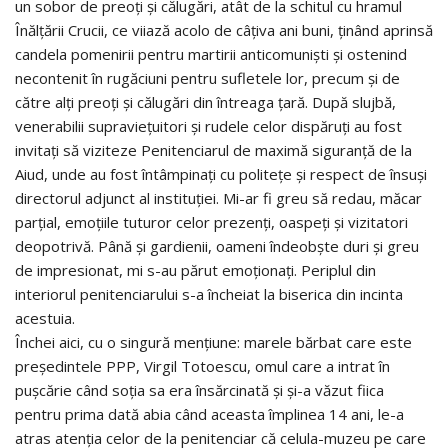
un sobor de preoţi şi călugări, atât de la schitul cu hramul
Înălţării Crucii, ce viiază acolo de câţiva ani buni, ţinând aprinsă
candela pomenirii pentru martirii anticomunişti şi ostenind
necontenit în rugăciuni pentru sufletele lor, precum şi de
către alţi preoţi şi călugări din întreaga ţară. După slujbă,
venerabilii supravieţuitori şi rudele celor dispăruţi au fost
invitaţi să viziteze Penitenciarul de maximă siguranţă de la
Aiud, unde au fost întâmpinaţi cu politeţe şi respect de însuşi
directorul adjunct al instituţiei. Mi-ar fi greu să redau, măcar
parţial, emoţiile tuturor celor prezenţi, oaspeţi şi vizitatori
deopotrivă. Până şi gardienii, oameni îndeobşte duri şi greu
de impresionat, mi s-au părut emoţionaţi. Periplul din
interiorul penitenciarului s-a încheiat la biserica din incinta
acestuia.
Închei aici, cu o singură menţiune: marele bărbat care este
preşedintele PPP, Virgil Totoescu, omul care a intrat în
puşcărie când soţia sa era însărcinată şi şi-a văzut fiica
pentru prima dată abia când aceasta împlinea 14 ani, le-a
atras atenţia celor de la penitenciar că celula-muzeu pe care