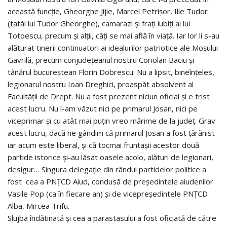
această funcţie, Gheorghe Jijie, Marcel Petrişor, Ilie Tudor
(tatăl lui Tudor Gheorghe), camarazi şi fraţi iubiţi ai lui
Totoescu, precum şi alţii, câţi se mai află în viaţă. Iar lor li s-au
alăturat tinerii continuatori ai idealurilor patriotice ale Moşului
Gavrilă, precum conjudeţeanul nostru Coriolan Baciu şi
tânărul bucureştean Florin Dobrescu. Nu a lipsit, bineînţeles,
legionarul nostru Ioan Dreghici, proaspăt absolvent al
Facultăţii de Drept. Nu a fost prezent niciun oficial şi e trist
acest lucru. Nu l-am văzut nici pe primarul Josan, nici pe
viceprimar şi cu atât mai puţin vreo mărime de la judeţ. Grav
acest lucru, dacă ne gândim că primarul Josan a fost ţărănist
iar acum este liberal, şi că tocmai fruntaşii acestor două
partide istorice şi-au lăsat oasele acolo, alături de legionari,
desigur… Singura delegaţie din rândul partidelor politice a
fost cea a PNŢCD Aiud, condusă de preşedintele aiudenilor
Vasile Pop (ca în fiecare an) şi de vicepreşedintele PNŢCD
Alba, Mircea Trifu.
Slujba îndătinată şi cea a parastasului a fost oficiată de către