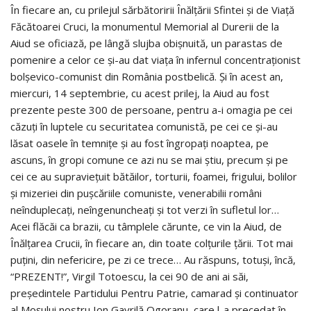
În fiecare an, cu prilejul sărbătoririi Înălţării Sfintei şi de Viaţă
Făcătoarei Cruci, la monumentul Memorial al Durerii de la
Aiud se oficiază, pe lângă slujba obişnuită, un parastas de
pomenire a celor ce şi-au dat viaţa în infernul concentraţionist
bolşevico-comunist din România postbelică. Şi în acest an,
miercuri, 14 septembrie, cu acest prilej, la Aiud au fost
prezente peste 300 de persoane, pentru a-i omagia pe cei
căzuţi în luptele cu securitatea comunistă, pe cei ce şi-au
lăsat oasele în temniţe şi au fost îngropaţi noaptea, pe
ascuns, în gropi comune ce azi nu se mai ştiu, precum şi pe
cei ce au supravieţuit bătăilor, torturii, foamei, frigului, bolilor
şi mizeriei din puşcăriile comuniste, venerabilii români
neînduplecaţi, neîngenuncheaţi şi tot verzi în sufletul lor…
Acei flăcăi ca brazii, cu tâmplele cărunte, ce vin la Aiud, de
Înălţarea Crucii, în fiecare an, din toate colţurile ţării. Tot mai
puţini, din nefericire, pe zi ce trece… Au răspuns, totuşi, încă,
“PREZENT!”, Virgil Totoescu, la cei 90 de ani ai săi,
preşedintele Partidului Pentru Patrie, camarad şi continuator
al Moşului nostru Ion Gavrilă Ogoranu, care l-a precedat în