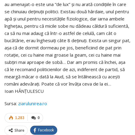
au amenajat-o este una “de lux” şi nu arată condiţiile în care
se chinuiau deţinuţii politici. Existau două hârdaie, unul pentru
apă şi unul pentru necesităţile fiziologice, dar iarna ambele
îngheţau, pentru că micile sobe nu dădeau căldură suficientă,
ca să nu mai adaug că într-o astfel de celulă, cam cât o
bucătărie, erau înghesuiţi câte 8 deţinuţi. Exista un singur pat,
aşa că de dormit dormeau pe jos, beneficiind de pat prin
rotaţie, cei cu haine mai groase la geam, cei cu haine mai
subţiri mai aproape de sobă… Dar am promis că închei, aşa
că le recomand politicienilor de azi, indiferent de partid, să
meargă măcar o dată la Aiud, să se întâlnească cu aceşti
români adevăraţi. Poate că vor învăţa ceva de la ei…
Ioan HĂNŢULESCU
Sursa:
ziarulunirea.ro
1.283
0
Share
Facebook