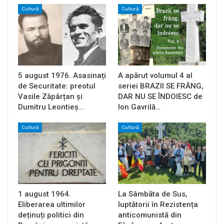
Cultură
Cultură
5 august 1976. Asasinați
A apărut volumul 4 al
de Securitate: preotul
seriei BRAZII SE FRÂNG,
Vasile Zăpârțan și
DAR NU SE ÎNDOIESC de
Dumitru Leontieș…
Ion Gavrilă…
Cultură
Cultură
1 august 1964.
La Sâmbăta de Sus,
Eliberarea ultimilor
luptătorii în Rezistența
deținuți politici din
anticomunistă din