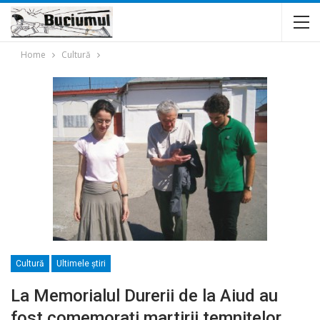
Home
Cultură
Cultură
Ultimele ştiri
La Memorialul Durerii de la Aiud au
fost comemoraţi martirii temniţelor