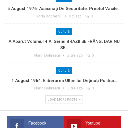
5 August 1976. Asasinați De Securitate: Preotul Vasile…
Florin Dobrescu
o zi ago
0
Cultură
A Apărut Volumul 4 Al Seriei BRAZII SE FRÂNG, DAR NU
SE…
Florin Dobrescu
2 zile ago
0
Cultură
1 August 1964. Eliberarea Ultimilor Deținuți Politici…
Florin Dobrescu
3 zile ago
0
LOAD MORE POSTS
Facebook
Youtube