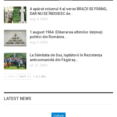
A apărut volumul 4 al seriei BRAZII SE FRÂNG,
DAR NU SE ÎNDOIESC de…
aug. 4, 2026
1 august 1964. Eliberarea ultimilor deținuți
politici din România…
aug. 3, 2026
La Sâmbăta de Sus, luptătorii în Rezistența
anticomunistă din Făgăraș…
iul. 27, 2026
PREV
NEXT
1 of 2.484
LATEST NEWS
Cultură