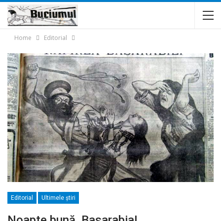
Home
Editorial
Editorial
Ultimele ştiri
Noapte bună, Basarabia!