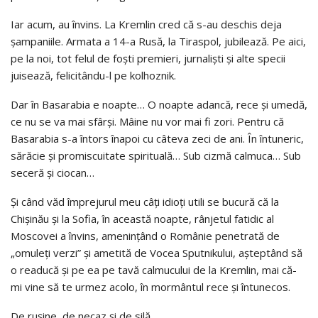
Iar acum, au învins. La Kremlin cred că s-au deschis deja
șampaniile. Armata a 14-a Rusă, la Tiraspol, jubilează. Pe aici,
pe la noi, tot felul de foști premieri, jurnaliști și alte specii
juisează, felicitându-l pe kolhoznik.
Dar în Basarabia e noapte… O noapte adancă, rece și umedă,
ce nu se va mai sfârși. Mâine nu vor mai fi zori. Pentru că
Basarabia s-a întors înapoi cu câteva zeci de ani. În întuneric,
sărăcie și promiscuitate spirituală… Sub cizmă calmuca… Sub
seceră și ciocan…
Și când văd împrejurul meu câți idioți utili se bucură că la
Chişinău și la Sofia, în această noapte, rânjetul fatidic al
Moscovei a învins, amenințând o Românie penetrată de
„omuleți verzi” și ametită de Vocea Sputnikului, așteptând să
o readucă și pe ea pe tavă calmucului de la Kremlin, mai că-
mi vine să te urmez acolo, în mormântul rece și întunecos.
De rușine, de necaz și de silă.