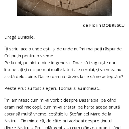
de Florin DOBRESCU
Dragă Bunicule,
Îți scriu, acolo unde ești, și de unde nu îmi mai poți răspunde.
Cel puțin pentru o vreme…
Pe la noi, pe aici, e bine în general. Doar că trag niște nori
întunecați și reci pe mai multe laturi ale cerului, și vremea nu
arată deloc bine. Dar e toamnă târzie, la ce să ne asteptăm?
Peste Prut au fost alegeri. Tocmai s-au încheiat…
Îmi amintesc cum mi-ai vorbit despre Basarabia, pe când
eram incă mic copil, cum mi-ai arătat, pe harta aceea tinută
ascunsă multă vreme, cetătile lui Ștefan cel Mare de la
Nistru… Țin minte că, de câte ori vorbeai despre ținutul
dintre Nistru și Prut, plângeai, așa cum plângeai atunci când