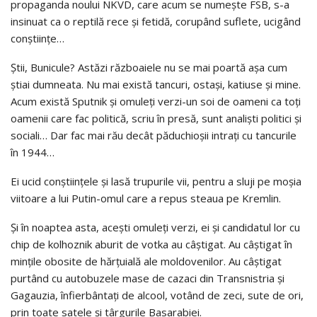
propaganda noului NKVD, care acum se numește FSB, s-a
insinuat ca o reptilă rece și fetidă, corupând suflete, ucigând
conștiințe…
Știi, Bunicule? Astăzi războaiele nu se mai poartă așa cum
știai dumneata. Nu mai există tancuri, ostași, katiuse și mine.
Acum există Sputnik și omuleți verzi-un soi de oameni ca toți
oamenii care fac politică, scriu în presă, sunt analiști politici și
sociali… Dar fac mai rău decât păduchioșii intrați cu tancurile
în 1944…
Ei ucid conștiințele și lasă trupurile vii, pentru a sluji pe moșia
viitoare a lui Putin-omul care a repus steaua pe Kremlin.
Și în noaptea asta, acești omuleți verzi, ei și candidatul lor cu
chip de kolhoznik aburit de votka au câștigat. Au câștigat în
mințile obosite de hărțuială ale moldovenilor. Au câștigat
purtând cu autobuzele mase de cazaci din Transnistria și
Gagauzia, înfierbântați de alcool, votând de zeci, sute de ori,
prin toate satele și târgurile Basarabiei.