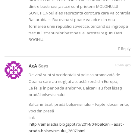
dintre bastinasi ,astazi sunt prietenii MOLOHULUI
SOVIETIC.Noul ales reprezinta corcitura care va controla
Basarabia si Bucovina si poate va adce din nou
formarea unei republici sovietice, tentand sa ingroapa
trecutul strabunilor bastinasi ai acestei regiuni DAN
BOGHIU.
Reply
10 ani ago
AxA
Says
De vină sunt și occidentalii și politica promovată de
Obama care au neglijat această zonă din Europa,
La fel și în perioada anilor “40 Balcanii au fost lăsați
pradă bolșevismului
Balcanii lăsaţi pradă bolşevismului – Fapte, documente,
voci din presă
link
:
http://amaradia.blogspot.ro/2014/04/balcanii-lasati-
prada-bolsevismului_2607.html