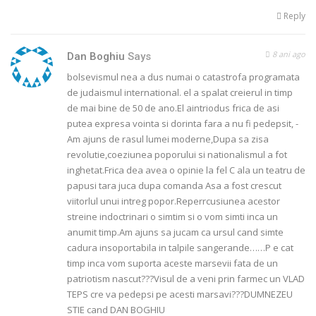
Reply
8 ani ago
Dan Boghiu
Says
bolsevismul nea a dus numai o catastrofa programata
de judaismul international. el a spalat creierul in timp
de mai bine de 50 de ano.El aintriodus frica de asi
putea expresa vointa si dorinta fara a nu fi pedepsit, -
Am ajuns de rasul lumei moderne,Dupa sa zisa
revolutie,coeziunea poporului si nationalismul a fot
inghetat.Frica dea avea o opinie la fel C ala un teatru de
papusi tara juca dupa comanda Asa a fost crescut
viitorlul unui intreg popor.Reperrcusiunea acestor
streine indoctrinari o simtim si o vom simti inca un
anumit timp.Am ajuns sa jucam ca ursul cand simte
cadura insoportabila in talpile sangerande……P e cat
timp inca vom suporta aceste marsevii fata de un
patriotism nascut???Visul de a veni prin farmec un VLAD
TEPS cre va pedepsi pe acesti marsavi???DUMNEZEU
STIE cand DAN BOGHIU