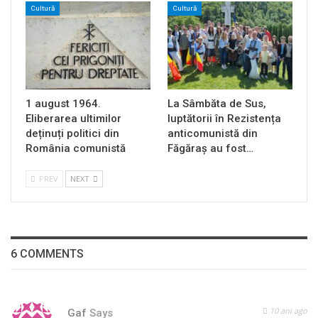
Cultură
Cultură
1 august 1964.
La Sâmbăta de Sus,
Eliberarea ultimilor
luptătorii în Rezistența
deținuți politici din
anticomunistă din
România comunistă
Făgăraș au fost…
PREV
NEXT
6 COMMENTS
10 ani ago
Gaf
Says