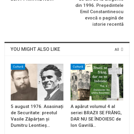
din 1996. Preşedintele
Emil Constantinescu
evocă o pagină de
istorie recentă
YOU MIGHT ALSO LIKE
All
Cultură
Cultură
5 august 1976. Asasinați
A apărut volumul 4 al
de Securitate: preotul
seriei BRAZII SE FRÂNG,
Vasile Zăpârțan și
DAR NU SE ÎNDOIESC de
Dumitru Leontieș…
Ion Gavrilă…