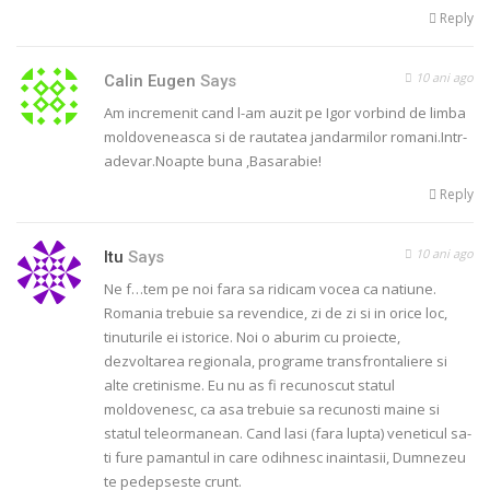
Reply
10 ani ago
Calin Eugen
Says
Am incremenit cand l-am auzit pe Igor vorbind de limba
moldoveneasca si de rautatea jandarmilor romani.Intr-
adevar.Noapte buna ,Basarabie!
Reply
10 ani ago
Itu
Says
Ne f…tem pe noi fara sa ridicam vocea ca natiune.
Romania trebuie sa revendice, zi de zi si in orice loc,
tinuturile ei istorice. Noi o aburim cu proiecte,
dezvoltarea regionala, programe transfrontaliere si
alte cretinisme. Eu nu as fi recunoscut statul
moldovenesc, ca asa trebuie sa recunosti maine si
statul teleormanean. Cand lasi (fara lupta) veneticul sa-
ti fure pamantul in care odihnesc inaintasii, Dumnezeu
te pedepseste crunt.