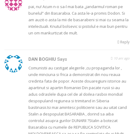
pai, nu! Acum n-o sa-l mai bata „jandarmul roman pe
bunelul” din Basarabia. Ca asta le-a promis Dodon. Si
am auzit-o asta la mii de basarabeni si mai cu seama la
intelectuali. Knutul bolsevic si pistolul e mai bun pentru
un om mankurtizat de mult.
Reply
10 ani ago
DAN BOGHIU
Says
Comunistii au castigat alegerile ,cu propaganda lor ,
unde minciuna si frica a demonstrat din nou reaua
credinta fata de popor. Aceste douaregiuni istorice au
apartinut si apartin Romaniei Din pacate rusii si-au
adus odraslele dupa cel de al doilea rasboi mondial
despopuland regiunea si trimitand in Siberia
bastinasii.Isi mai amintesc politicienii sau au uitat cand
Stalin a despopulat BASARABIA , dorind sa aiba
controlul asupra gurilor DUNARII ?Stalin a botezat
Basarabia cu numele de REPUBLICA SOVITICA
MOLDOVENEASCA ca asa sa fie controlata de ei.Multi