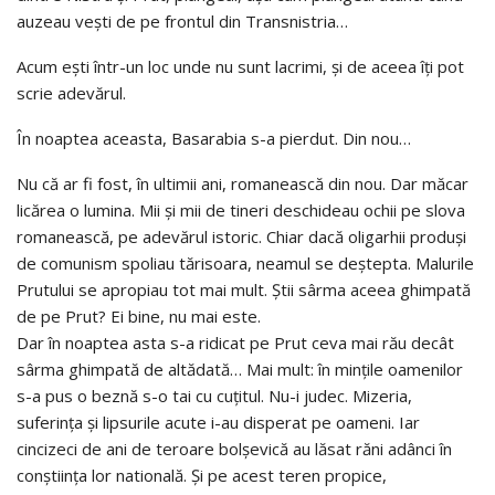
auzeau vești de pe frontul din Transnistria…
Acum ești într-un loc unde nu sunt lacrimi, și de aceea îți pot
scrie adevărul.
În noaptea aceasta, Basarabia s-a pierdut. Din nou…
Nu că ar fi fost, în ultimii ani, romanească din nou. Dar măcar
licărea o lumina. Mii și mii de tineri deschideau ochii pe slova
romanească, pe adevărul istoric. Chiar dacă oligarhii produși
de comunism spoliau tărisoara, neamul se deștepta. Malurile
Prutului se apropiau tot mai mult. Știi sârma aceea ghimpată
de pe Prut? Ei bine, nu mai este.
Dar în noaptea asta s-a ridicat pe Prut ceva mai rău decât
sârma ghimpată de altădată… Mai mult: în mințile oamenilor
s-a pus o beznă s-o tai cu cuțitul. Nu-i judec. Mizeria,
suferința și lipsurile acute i-au disperat pe oameni. Iar
cincizeci de ani de teroare bolșevică au lăsat răni adânci în
conștiința lor natională. Și pe acest teren propice,