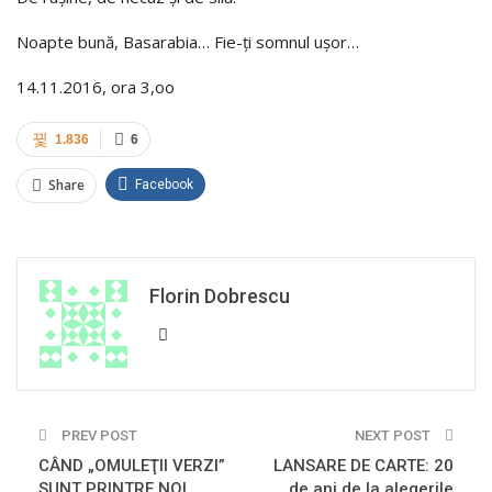
Noapte bună, Basarabia… Fie-ți somnul ușor…
14.11.2016, ora 3,oo
1.836
6
Share
Facebook
Florin Dobrescu
PREV POST
NEXT POST
CÂND „OMULEŢII VERZI”
LANSARE DE CARTE: 20
SUNT PRINTRE NOI…
de ani de la alegerile