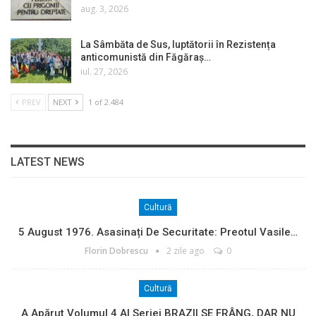
aug. 3, 2026
La Sâmbăta de Sus, luptătorii în Rezistența
anticomunistă din Făgăraș…
iul. 27, 2026
PREV
NEXT
1 of 2.484
LATEST NEWS
Cultură
5 August 1976. Asasinați De Securitate: Preotul Vasile…
Florin Dobrescu
2 zile ago
0
Cultură
A Apărut Volumul 4 Al Seriei BRAZII SE FRÂNG, DAR NU