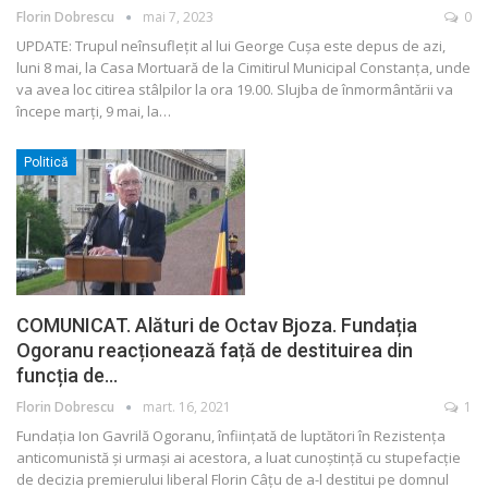
Florin Dobrescu
mai 7, 2023
0
UPDATE: Trupul neînsuflețit al lui George Cușa este depus de azi,
luni 8 mai, la Casa Mortuară de la Cimitirul Municipal Constanța, unde
va avea loc citirea stâlpilor la ora 19.00. Slujba de înmormântării va
începe marți, 9 mai, la
…
Politică
COMUNICAT. Alături de Octav Bjoza. Fundația
Ogoranu reacționează față de destituirea din
funcția de…
Florin Dobrescu
mart. 16, 2021
1
Fundația Ion Gavrilă Ogoranu, înființată de luptători în Rezistența
anticomunistă și urmași ai acestora, a luat cunoștință cu stupefacție
de decizia premierului liberal Florin Câțu de a-l destitui pe domnul