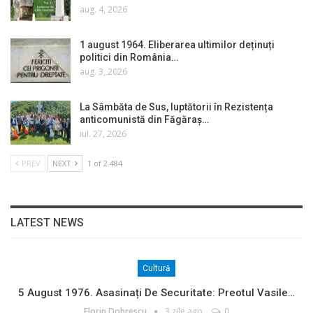
aug. 4, 2026
1 august 1964. Eliberarea ultimilor deținuți
politici din România…
aug. 3, 2026
La Sâmbăta de Sus, luptătorii în Rezistența
anticomunistă din Făgăraș…
iul. 27, 2026
PREV
NEXT
1 of 2.484
LATEST NEWS
Cultură
5 August 1976. Asasinați De Securitate: Preotul Vasile…
Florin Dobrescu
3 zile ago
0