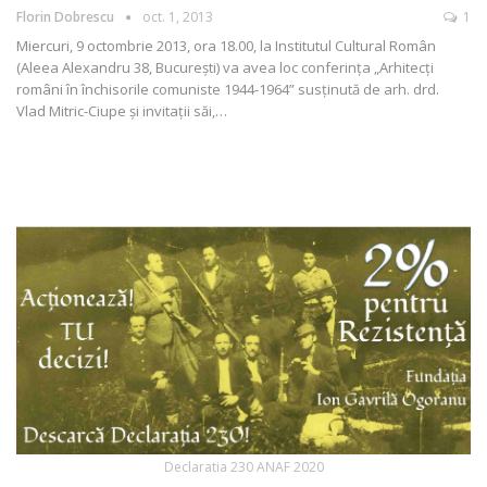
Florin Dobrescu
oct. 1, 2013
1
Miercuri, 9 octombrie 2013, ora 18.00, la Institutul Cultural Român
(Aleea Alexandru 38, București) va avea loc conferinţa „Arhitecţi
români în închisorile comuniste 1944-1964” susţinută de arh. drd.
Vlad Mitric-Ciupe şi invitaţii săi,…
Declaratia 230 ANAF 2020