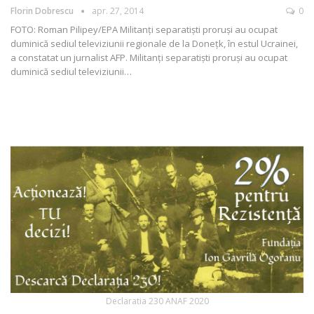
Florin Dobrescu
apr. 27, 2014
0
FOTO: Roman Pilipey/EPA Militanţi separatişti proruşi au ocupat
duminică sediul televiziunii regionale de la Doneţk, în estul Ucrainei,
a constatat un jurnalist AFP. Militanţi separatişti proruşi au ocupat
duminică sediul televiziunii…
Declaratia 230 ANAF 2020