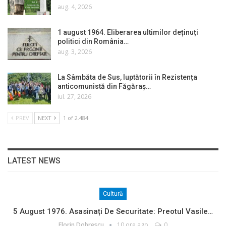
aug. 4, 2026
1 august 1964. Eliberarea ultimilor deținuți
politici din România…
aug. 3, 2026
La Sâmbăta de Sus, luptătorii în Rezistența
anticomunistă din Făgăraș…
iul. 27, 2026
PREV
NEXT
1 of 2.484
LATEST NEWS
Cultură
5 August 1976. Asasinați De Securitate: Preotul Vasile…
Florin Dobrescu
10 ore ago
0