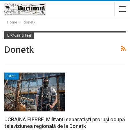
Home
donetk
Browsing Tag
Donetk
Extern
UCRAINA FIERBE. Militanţi separatişti proruşi ocupă
televiziunea regională de la Doneţk