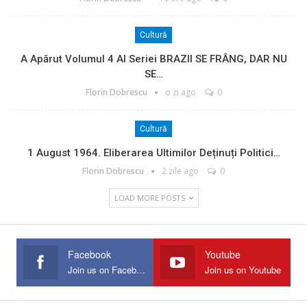
Cultură
A Apărut Volumul 4 Al Seriei BRAZII SE FRÂNG, DAR NU
SE…
Florin Dobrescu
o zi ago
0
Cultură
1 August 1964. Eliberarea Ultimilor Deținuți Politici…
Florin Dobrescu
2 zile ago
0
LOAD MORE POSTS
Facebook
Youtube
Join us on Facebook
Join us on Youtube