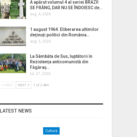
A apărut volumul 4 al seriei BRAZII
SE FRÂNG, DAR NU SE ÎNDOIESC de…
aug. 4, 2026
1 august 1964. Eliberarea ultimilor
deținuți politici din România…
aug. 3, 2026
La Sâmbăta de Sus, luptătorii în
Rezistența anticomunistă din
Făgăraș…
iul. 27, 2026
PREV
NEXT
1 of 2.484
LATEST NEWS
Cultură