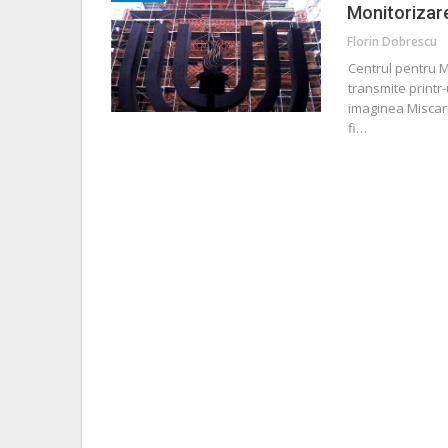
Monitorizar
Florin Dobrescu
Centrul pentru 
transmite print
imaginea Miscari
fi…