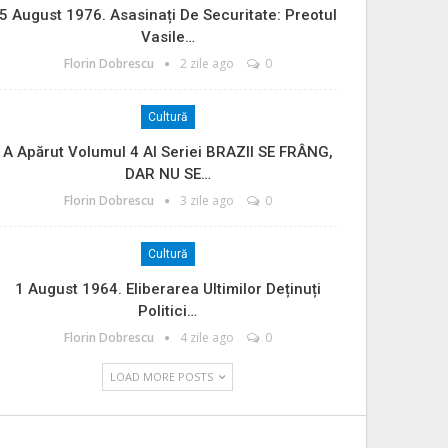
5 August 1976. Asasinați De Securitate: Preotul
Vasile…
Florin Dobrescu
2 zile ago
0
Cultură
A Apărut Volumul 4 Al Seriei BRAZII SE FRÂNG,
DAR NU SE…
Florin Dobrescu
3 zile ago
0
Cultură
1 August 1964. Eliberarea Ultimilor Deținuți
Politici…
Florin Dobrescu
4 zile ago
0
LOAD MORE POSTS