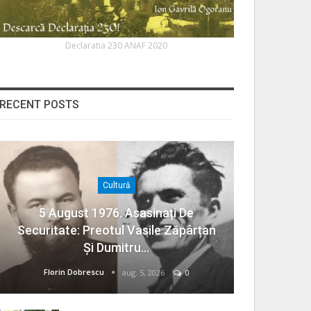
Declaratia 230 ANAF 2020
RECENT POSTS
Cultură
5 August 1976. Asasinați De
Securitate: Preotul Vasile Zăpârțan
Și Dumitru…
Florin Dobrescu
aug. 5, 2026
0