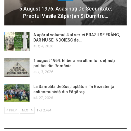
5 August 1976. Asasinați De Securitate:
Preotul Vasile Zăpârțan Și Dumitru…
A apărut volumul 4 al seriei BRAZII SE FRÂNG,
DAR NU SE ÎNDOIESC de…
aug. 4, 2026
1 august 1964. Eliberarea ultimilor deținuți
politici din România…
aug. 3, 2026
La Sâmbăta de Sus, luptătorii în Rezistența
anticomunistă din Făgăraș…
iul. 27, 2026
PREV
NEXT
1 of 2.484