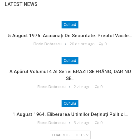
LATEST NEWS
Cultură
5 August 1976. Asasinați De Securitate: Preotul Vasile…
Florin Dobrescu
20 de ore ago
0
Cultură
A Apărut Volumul 4 Al Seriei BRAZII SE FRÂNG, DAR NU
SE…
Florin Dobrescu
2 zile ago
0
Cultură
1 August 1964. Eliberarea Ultimilor Deținuți Politici…
Florin Dobrescu
3 zile ago
0
LOAD MORE POSTS