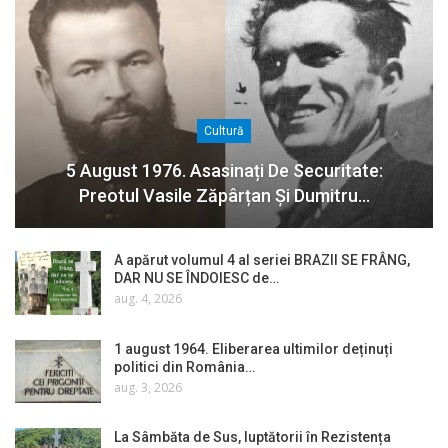
Cultură
5 August 1976. Asasinați De Securitate:
Preotul Vasile Zăpârțan Și Dumitru…
A apărut volumul 4 al seriei BRAZII SE FRÂNG,
DAR NU SE ÎNDOIESC de…
aug. 4, 2026
1 august 1964. Eliberarea ultimilor deținuți
politici din România…
aug. 3, 2026
La Sâmbăta de Sus, luptătorii în Rezistența