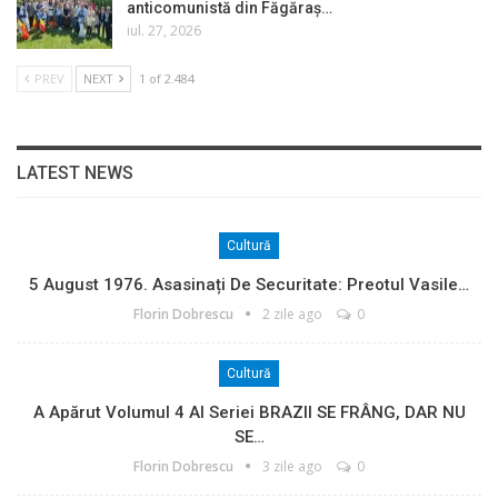
anticomunistă din Făgăraș…
iul. 27, 2026
PREV
NEXT
1 of 2.484
LATEST NEWS
Cultură
5 August 1976. Asasinați De Securitate: Preotul Vasile…
Florin Dobrescu
2 zile ago
0
Cultură
A Apărut Volumul 4 Al Seriei BRAZII SE FRÂNG, DAR NU
SE…
Florin Dobrescu
3 zile ago
0