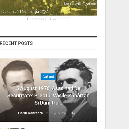
Declaratia 230 ANAF 2020
RECENT POSTS
Cultură
5 August 1976. Asasinați De
Securitate: Preotul Vasile Zăpârțan
Și Dumitru…
Florin Dobrescu
aug. 5, 2026
0