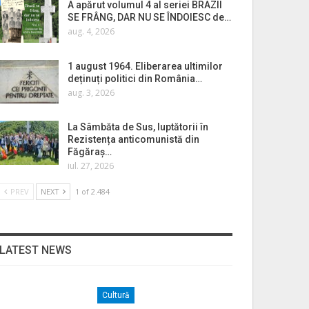
A apărut volumul 4 al seriei BRAZII
SE FRÂNG, DAR NU SE ÎNDOIESC de…
aug. 4, 2026
1 august 1964. Eliberarea ultimilor
deținuți politici din România…
aug. 3, 2026
La Sâmbăta de Sus, luptătorii în
Rezistența anticomunistă din
Făgăraș…
iul. 27, 2026
PREV
NEXT
1 of 2.484
LATEST NEWS
Cultură