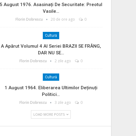
5 August 1976. Asasinați De Securitate: Preotul
Vasile…
Florin Dobrescu
20 de ore ago
0
Cultură
A Apărut Volumul 4 Al Seriei BRAZII SE FRÂNG,
DAR NU SE…
Florin Dobrescu
2 zile ago
0
Cultură
1 August 1964. Eliberarea Ultimilor Deținuți
Politici…
Florin Dobrescu
3 zile ago
0
LOAD MORE POSTS