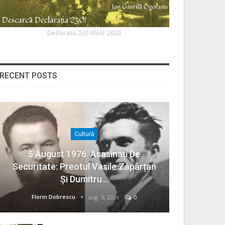
Declaratia 230 ANAF 2020
RECENT POSTS
Cultură
5 August 1976. Asasinați De
Securitate: Preotul Vasile Zăpârțan
Și Dumitru…
Florin Dobrescu
aug. 5, 2026
0