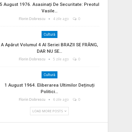
5 August 1976. Asasinați De Securitate: Preotul
Vasile…
Florin Dobrescu
4 zile ago
0
Cultură
A Apărut Volumul 4 Al Seriei BRAZII SE FRÂNG,
DAR NU SE…
Florin Dobrescu
5 zile ago
0
Cultură
1 August 1964. Eliberarea Ultimilor Deținuți
Politici…
Florin Dobrescu
6 zile ago
0
LOAD MORE POSTS