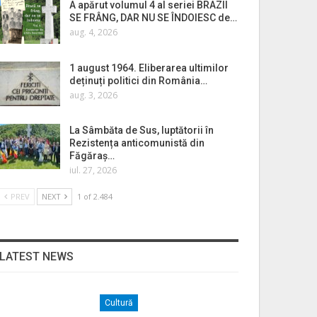
A apărut volumul 4 al seriei BRAZII
SE FRÂNG, DAR NU SE ÎNDOIESC de…
aug. 4, 2026
1 august 1964. Eliberarea ultimilor
deținuți politici din România…
aug. 3, 2026
La Sâmbăta de Sus, luptătorii în
Rezistența anticomunistă din
Făgăraș…
iul. 27, 2026
PREV
NEXT
1 of 2.484
LATEST NEWS
Cultură