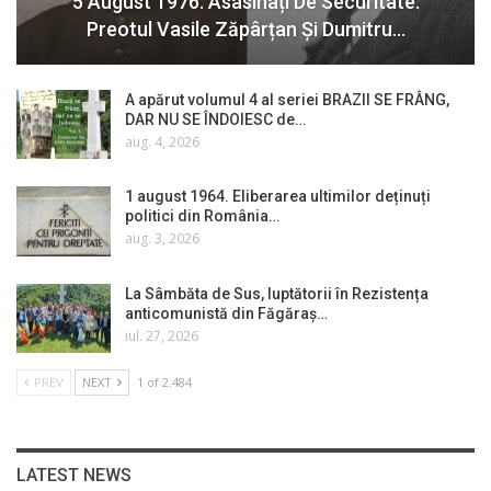
5 August 1976. Asasinați De Securitate:
Preotul Vasile Zăpârțan Și Dumitru…
A apărut volumul 4 al seriei BRAZII SE FRÂNG,
DAR NU SE ÎNDOIESC de…
aug. 4, 2026
1 august 1964. Eliberarea ultimilor deținuți
politici din România…
aug. 3, 2026
La Sâmbăta de Sus, luptătorii în Rezistența
anticomunistă din Făgăraș…
iul. 27, 2026
PREV
NEXT
1 of 2.484
LATEST NEWS