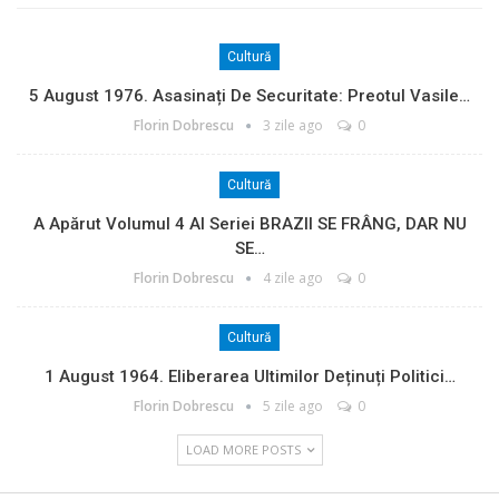
Cultură
5 August 1976. Asasinați De Securitate: Preotul Vasile…
Florin Dobrescu
3 zile ago
0
Cultură
A Apărut Volumul 4 Al Seriei BRAZII SE FRÂNG, DAR NU
SE…
Florin Dobrescu
4 zile ago
0
Cultură
1 August 1964. Eliberarea Ultimilor Deținuți Politici…
Florin Dobrescu
5 zile ago
0
LOAD MORE POSTS