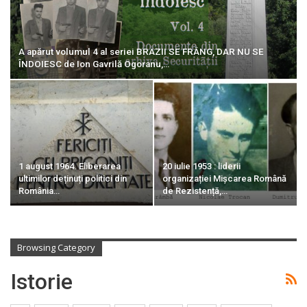
A apărut volumul 4 al seriei BRAZII SE FRÂNG, DAR NU SE
ÎNDOIESC de Ion Gavrilă Ogoranu,…
1 august 1964. Eliberarea
20 iulie 1953 : liderii
ultimilor deținuți politici din
organizației Mișcarea Română
România…
de Rezistență,…
Browsing Category
Istorie