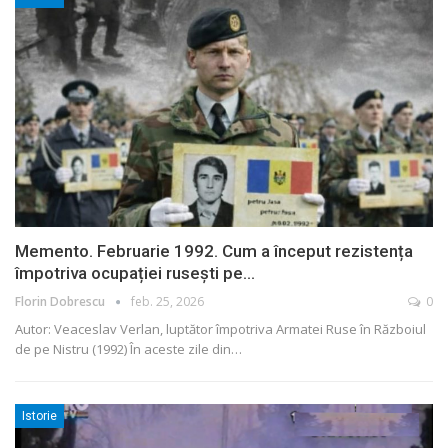
Memento. Februarie 1992. Cum a început rezistența
împotriva ocupației rusești pe…
Florin Dobrescu
feb. 25, 2026
0
Autor: Veaceslav Verlan, luptător împotriva Armatei Ruse în Războiul
de pe Nistru (1992)
În aceste zile din
…
Istorie