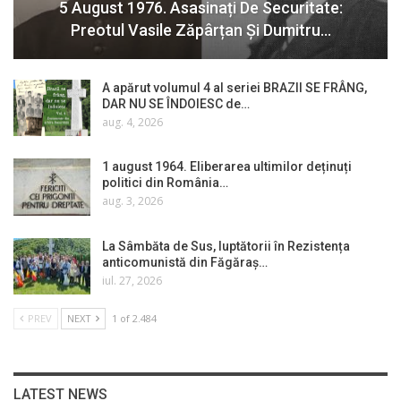
5 August 1976. Asasinați De Securitate:
Preotul Vasile Zăpârțan Și Dumitru…
A apărut volumul 4 al seriei BRAZII SE FRÂNG,
DAR NU SE ÎNDOIESC de…
aug. 4, 2026
1 august 1964. Eliberarea ultimilor deținuți
politici din România…
aug. 3, 2026
La Sâmbăta de Sus, luptătorii în Rezistența
anticomunistă din Făgăraș…
iul. 27, 2026
PREV
NEXT
1 of 2.484
LATEST NEWS