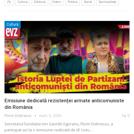
2%
Cultură
Editorial
Extern
Politică
Social
Spiritualitate
Cultură
Emisiune dedicată rezistenței armate anticomuniste
din România
Florin Dobrescu
mart. 5, 2026
0
Secretarul Fundației Ion Gavrilă Ogoranu, Florin Dobrescu, a
participat azi la o emisiune realizată de dl. Liviu
…