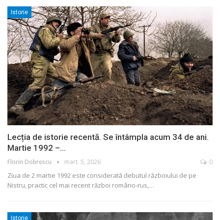
Istorie
Lecția de istorie recentă. Se întâmpla acum 34 de ani.
Martie 1992 –…
Florin Dobrescu
mart. 5, 2026
0
Ziua de 2 martie 1992 este considerată debutul războiului de pe
Nistru, practic cel mai recent război româno-rus,
…
Istorie