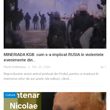
MINERIADA KGB: cum s-a implicat RUSIA în violentele
evenimente din…
Florin Dobrescu
feb. 25, 2026
1
Reproducem acest articol preluat din Podul, pentru a readuce în
memoria celor de azi acele zile tulburi, când
…
Cultură