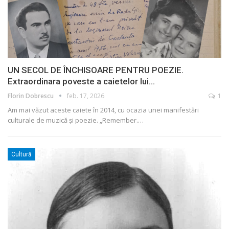
UN SECOL DE ÎNCHISOARE PENTRU POEZIE.
Extraordinara poveste a caietelor lui…
Florin Dobrescu
feb. 17, 2026
1
Am mai văzut aceste caiete în 2014, cu ocazia unei manifestări
culturale de muzică și poezie. „Remember.
…
Cultură