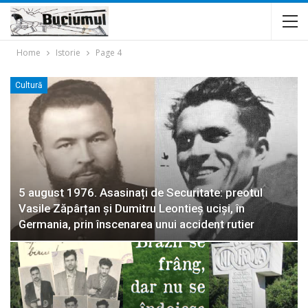
Home
Istorie
Page 4
Cultură
5 august 1976. Asasinați de Securitate: preotul
Vasile Zăpârțan și Dumitru Leontieș uciși, în
Germania, prin înscenarea unui accident rutier