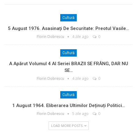
Cultură
5 August 1976. Asasinați De Securitate: Preotul Vasile…
Florin Dobrescu
4 zile ago
0
Cultură
A Apărut Volumul 4 Al Seriei BRAZII SE FRÂNG, DAR NU
SE…
Florin Dobrescu
4 zile ago
0
Cultură
1 August 1964. Eliberarea Ultimilor Deținuți Politici…
Florin Dobrescu
5 zile ago
0
LOAD MORE POSTS