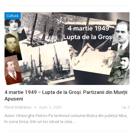
Cultură
4 martie 1949 – Lupta de la Groși. Partizanii din Munții
Apuseni
Florin Dobrescu
mart. 5, 2026
0
Autor: Gheorghe Petrov
Pe teritoriul comunei Bistra din județul Alba,
în zona Groși, într-un loc situat la cota
…