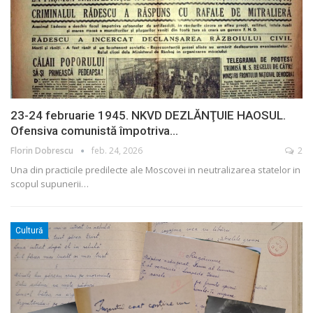
23-24 februarie 1945. NKVD DEZLĂNŢUIE HAOSUL.
Ofensiva comunistă împotriva…
Florin Dobrescu
feb. 24, 2026
2
Una din practicile predilecte ale Moscovei in neutralizarea statelor in
scopul supunerii…
Cultură