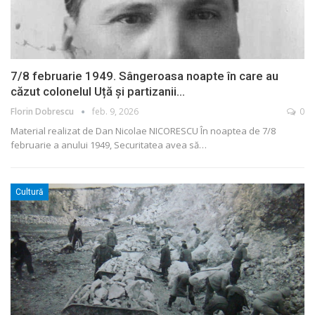
7/8 februarie 1949. Sângeroasa noapte în care au
căzut colonelul Uță și partizanii…
Florin Dobrescu
feb. 9, 2026
0
Material realizat de Dan Nicolae NICORESCU
În noaptea de 7/8
februarie a anului 1949, Securitatea avea să
…
Cultură