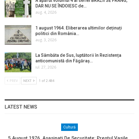
A apărut volumul 4 al seriei BRAZII SE FRÂNG,
DAR NU SE ÎNDOIESC de…
aug. 4, 2026
1 august 1964. Eliberarea ultimilor deținuți
politici din România…
aug. 3, 2026
La Sâmbăta de Sus, luptătorii în Rezistența
anticomunistă din Făgăraș…
iul. 27, 2026
PREV
NEXT
1 of 2.484
LATEST NEWS
Cultură
5 August 1976. Asasinați De Securitate: Preotul Vasile…