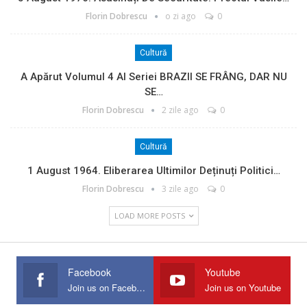
Florin Dobrescu
o zi ago
0
Cultură
A Apărut Volumul 4 Al Seriei BRAZII SE FRÂNG, DAR NU
SE…
Florin Dobrescu
2 zile ago
0
Cultură
1 August 1964. Eliberarea Ultimilor Deținuți Politici…
Florin Dobrescu
3 zile ago
0
LOAD MORE POSTS
Facebook
Youtube
Join us on Facebook
Join us on Youtube