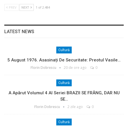
PREV
NEXT
1 of 2.484
LATEST NEWS
Cultură
5 August 1976. Asasinați De Securitate: Preotul Vasile…
Florin Dobrescu
20 de ore ago
0
Cultură
A Apărut Volumul 4 Al Seriei BRAZII SE FRÂNG, DAR NU
SE…
Florin Dobrescu
2 zile ago
0
Cultură