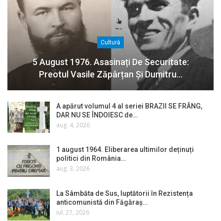
Cultură
5 August 1976. Asasinați De Securitate:
Preotul Vasile Zăpârțan Și Dumitru…
A apărut volumul 4 al seriei BRAZII SE FRÂNG,
DAR NU SE ÎNDOIESC de…
aug. 4, 2026
1 august 1964. Eliberarea ultimilor deținuți
politici din România…
aug. 3, 2026
La Sâmbăta de Sus, luptătorii în Rezistența
anticomunistă din Făgăraș…
iul. 27, 2026