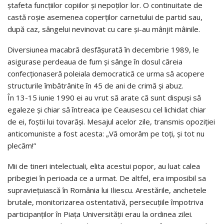
ștafeta funcțiilor copiilor și nepoților lor. O continuitate de
castă roșie asemenea coperților carnetului de partid sau,
după caz, sângelui nevinovat cu care și-au mânjit mâinile.
Diversiunea macabră desfășurată în decembrie 1989, le
asigurase perdeaua de fum și sânge în dosul căreia
confecționaseră poleiala democratică ce urma să acopere
structurile îmbătrânite în 45 de ani de crimă și abuz.
În 13-15 iunie 1990 ei au vrut să arate că sunt dispuși să
egaleze și chiar să întreaca ipe Ceausescu cel lichidat chiar
de ei, foștii lui tovarăși. Mesajul acelor zile, transmis opoziției
anticomuniste a fost acesta: „Vă omorâm pe toți, și tot nu
plecăm!”
Mii de tineri intelectuali, elita acestui popor, au luat calea
pribegiei în perioada ce a urmat. De altfel, era imposibil sa
supraviețuiască în România lui Iliescu. Arestările, anchetele
brutale, monitorizarea ostentativă, persecuțiile împotriva
participanților în Piața Universității erau la ordinea zilei.