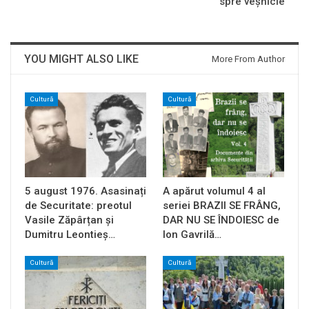
spre veșnicie
YOU MIGHT ALSO LIKE
More From Author
Cultură
Cultură
5 august 1976. Asasinați
A apărut volumul 4 al
de Securitate: preotul
seriei BRAZII SE FRÂNG,
Vasile Zăpârțan și
DAR NU SE ÎNDOIESC de
Dumitru Leontieș…
Ion Gavrilă…
Cultură
Cultură