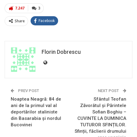
7.247
3
Share
Facebook
Florin Dobrescu
PREV POST
NEXT POST
Noaptea Neagră: 84 de
Sfântul Teofan
ani de la primul val al
Zăvorâtul și Părintele
deportărilor staliniste
Sofian Boghiu –
din Basarabia și nordul
CUVINTE LA DUMINICA
Bucovinei
TUTUROR SFINȚILOR.
Sfinții, făclierii drumului