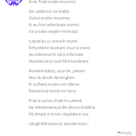
Eroii, frații noștri mucenici
Din adâncuri se înalță
Duhul eroilor mucenici
Ei au fost adevărații ucenici
Ce școala vitejilor ne’nvață
Luptat’au cu arma în munți
Înfruntând dușmani cruzi și crunți
Au mărturisit în zărci infernale
Moartea le’a sosit fără lumânare
Românii bătuți, uciși de „mineri’
Mai răi decât răii hingheri
În sufletul nostru vor dăinui
Întunericul morții vor birui
Frați și surori, înalți în Lumină
Ne imbarbatează din divina Grădină
Fiți drepți și eroici, răsplata e sus
Lângă Mântuitorul, dulcele Iisus !
Reply