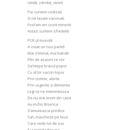
Umilit, zdrobit, strivit
Pai suntem civilizati
Si ne lasam vaccinati
Fost’am ieri crunt mineriti
Astazi suntem sfredeliti
PCR ul monolit
A creat un nou partid
Mai criminal, mai bandit
Plin de asasini ce vor
Sa’ntepe bravul popor
Cu al lor vaccin-topor
Prin izolete, alerte
Prin urgente si demente
Legi ce ne intemniteaza
De nu mai iesim din casa
Au inchis Biserica
S’amuteasca predica
Sa’L mascheze pe Iisus
Care vede tot de sus
Si rasplata fiecare