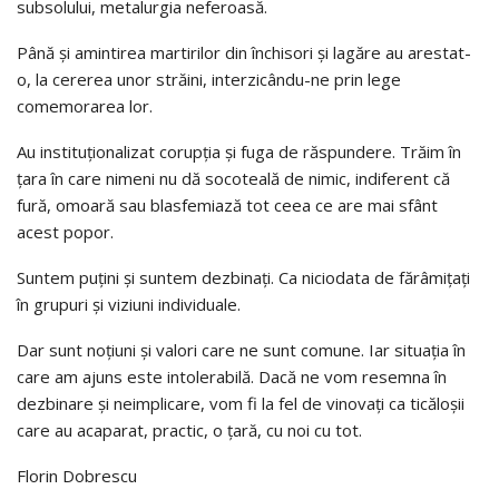
subsolului, metalurgia neferoasă.
Până și amintirea martirilor din închisori și lagăre au arestat-
o, la cererea unor străini, interzicându-ne prin lege
comemorarea lor.
Au instituționalizat corupția și fuga de răspundere. Trăim în
țara în care nimeni nu dă socoteală de nimic, indiferent că
fură, omoară sau blasfemiază tot ceea ce are mai sfânt
acest popor.
Suntem puțini și suntem dezbinați. Ca niciodata de fărâmițați
în grupuri și viziuni individuale.
Dar sunt noțiuni și valori care ne sunt comune. Iar situația în
care am ajuns este intolerabilă. Dacă ne vom resemna în
dezbinare și neimplicare, vom fi la fel de vinovați ca ticăloșii
care au acaparat, practic, o țară, cu noi cu tot.
Florin Dobrescu