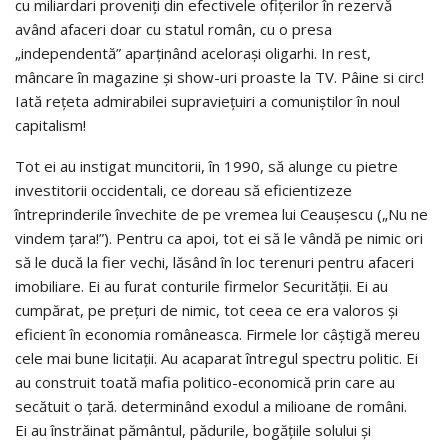
cu miliardari proveniți din efectivele ofițerilor în rezervă
având afaceri doar cu statul român, cu o presa
„independentă” aparținând acelorași oligarhi. In rest,
mâncare în magazine și show-uri proaste la TV. Pâine si circ!
Iată rețeta admirabilei supraviețuiri a comuniștilor în noul
capitalism!
Tot ei au instigat muncitorii, în 1990, să alunge cu pietre
investitorii occidentali, ce doreau să eficientizeze
întreprinderile învechite de pe vremea lui Ceaușescu („Nu ne
vindem țara!”). Pentru ca apoi, tot ei să le vândă pe nimic ori
să le ducă la fier vechi, lăsând în loc terenuri pentru afaceri
imobiliare. Ei au furat conturile firmelor Securității. Ei au
cumpărat, pe prețuri de nimic, tot ceea ce era valoros și
eficient în economia româneasca. Firmele lor câștigă mereu
cele mai bune licitații. Au acaparat întregul spectru politic. Ei
au construit toată mafia politico-economică prin care au
secătuit o țară. determinând exodul a milioane de români.
Ei au înstrăinat pământul, pădurile, bogățiile solului și