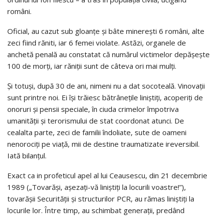
români.
Oficial, au cazut sub gloanțe și bâte minerești 6 români, alte
zeci fiind răniti, iar 6 femei violate. Astăzi, organele de
anchetă penală au constatat că numărul victimelor depășește
100 de morți, iar răniții sunt de câteva ori mai mulți.
Și totuși, după 30 de ani, nimeni nu a dat socoteală. Vinovații
sunt printre noi. Ei își trăiesc bătrânețile liniștiți, acoperiți de
onoruri și pensii speciale, în ciuda crimelor împotriva
umanității și terorismului de stat coordonat atunci. De
cealalta parte, zeci de familii îndoliate, sute de oameni
nenorociți pe viață, mii de destine traumatizate ireversibil.
Iată bilanțul.
Exact ca in profeticul apel al lui Ceausescu, din 21 decembrie
1989 („Tovarăși, așezați-vă liniștiți la locurili voastre!”),
tovarășii Securității și structurilor PCR, au rămas liniștiți la
locurile lor. Între timp, au schimbat generații, predând