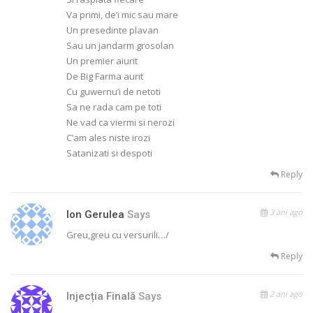
Va primi, de’i mic sau mare
Un presedinte plavan
Sau un jandarm grosolan
Un premier aiurit
De Big Farma aurit
Cu guwernu’i de netoti
Sa ne rada cam pe toti
Ne vad ca viermi si nerozi
C’am ales niste irozi
Satanizati si despoti
Reply
3 ani ago
Ion Gerulea
Says
Greu,greu cu versurili…/
Reply
2 ani ago
Injecția Finală
Says