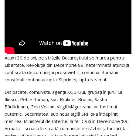
Acum 30 de ani, pe străzile Bucureștiului se murea pentru
Libertate. Revoluția din Decembrie 89, neterminată atunci și
confiscată de comuniștii prosovietici, continua. Românii
conștienți continuau lupta. Si prin ei, lupta Neamul.
Din pacate, comunistii, agenții KGB-ului, grupați în jurul lui
Iliescu, Petre Roman, Saul Brukner-Brucan, Sasha
Bârlădeanu, Gelu Voican, Virgil Măgureanu, au fost mai
puternici. Securitatea, sub noua siglă SRI, și-a îndeplinit
menirea. Ministerul de Interne, la fel. Ca și în Decembrie ’89,
Armata – scoasa în stradă cu muniție de război și tancuri, la
ordinul lui Ion Iliescu – a tras în populația civilă, ucigând