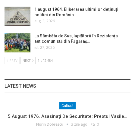
1 august 1964. Eliberarea ultimilor deținuți
politici din România…
aug. 3, 2026
La Sâmbăta de Sus, luptătorii în Rezistența
anticomunistă din Făgăraș…
iul. 27, 2026
PREV
NEXT
1 of 2.484
LATEST NEWS
Cultură
5 August 1976. Asasinați De Securitate: Preotul Vasile…
Florin Dobrescu
3 zile ago
0