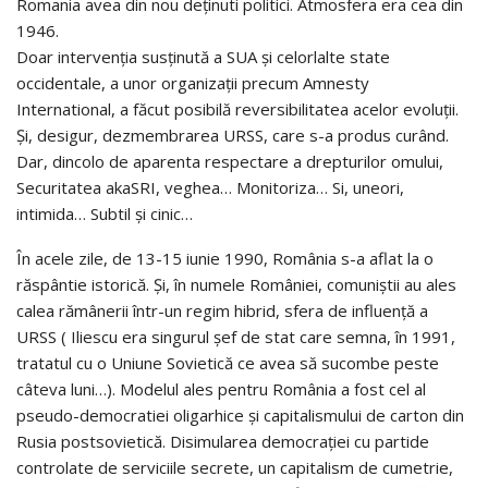
Romania avea din nou deținuti politici. Atmosfera era cea din
1946.
Doar intervenția susținută a SUA și celorlalte state
occidentale, a unor organizații precum Amnesty
International, a făcut posibilă reversibilitatea acelor evoluții.
Și, desigur, dezmembrarea URSS, care s-a produs curând.
Dar, dincolo de aparenta respectare a drepturilor omului,
Securitatea akaSRI, veghea… Monitoriza… Si, uneori,
intimida… Subtil și cinic…
În acele zile, de 13-15 iunie 1990, România s-a aflat la o
răspântie istorică. Și, în numele României, comuniștii au ales
calea rămânerii într-un regim hibrid, sfera de influență a
URSS ( Iliescu era singurul șef de stat care semna, în 1991,
tratatul cu o Uniune Sovietică ce avea să sucombe peste
câteva luni…). Modelul ales pentru România a fost cel al
pseudo-democratiei oligarhice și capitalismului de carton din
Rusia postsovietică. Disimularea democrației cu partide
controlate de serviciile secrete, un capitalism de cumetrie,