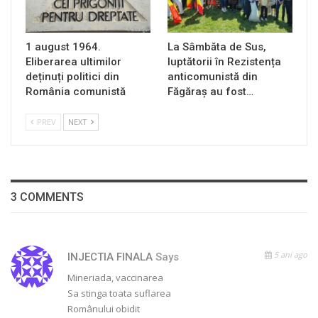
1 august 1964.
La Sâmbăta de Sus,
Eliberarea ultimilor
luptătorii în Rezistența
deținuți politici din
anticomunistă din
România comunistă
Făgăraș au fost…
PREV
NEXT
3 COMMENTS
5 ani ago
INJECTIA FINALA
Says
Mineriada, vaccinarea
Sa stinga toata suflarea
Românului obidit