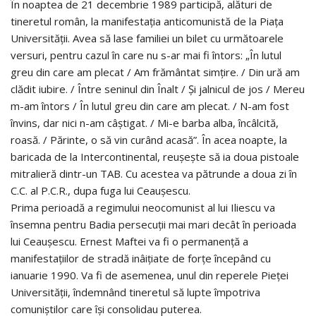
În noaptea de 21 decembrie 1989 participă, alături de
tineretul român, la manifestaţia anticomunistă de la Piaţa
Universităţii. Avea să lase familiei un bilet cu următoarele
versuri, pentru cazul în care nu s-ar mai fi întors: „În lutul
greu din care am plecat / Am frământat simţire. / Din ură am
clădit iubire. / Între seninul din Înalt / Şi jalnicul de jos / Mereu
m-am întors / În lutul greu din care am plecat. / N-am fost
învins, dar nici n-am câştigat. / Mi-e barba alba, încâlcită,
roasă. / Părinte, o să vin curând acasă”. În acea noapte, la
baricada de la Intercontinental, reuşeşte să ia doua pistoale
mitralieră dintr-un TAB. Cu acestea va pătrunde a doua zi în
C.C. al P.C.R., dupa fuga lui Ceauşescu.
Prima perioadă a regimului neocomunist al lui Iliescu va
însemna pentru Badia persecuţii mai mari decât în perioada
lui Ceauşescu. Ernest Maftei va fi o permanenţă a
manifestaţiilor de stradă inâiţiate de forţe începând cu
ianuarie 1990. Va fi de asemenea, unul din reperele Pieţei
Universităţii, îndemnând tineretul să lupte împotriva
comuniştilor care îşi consolidau puterea.