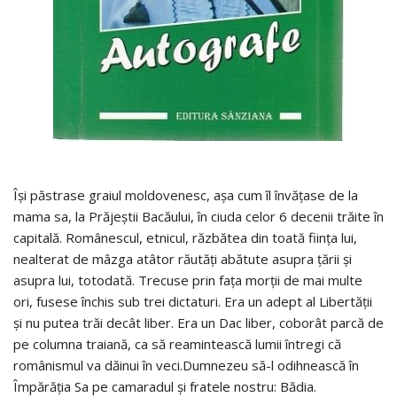
Îşi păstrase graiul moldovenesc, aşa cum îl învăţase de la
mama sa, la Prăjeştii Bacăului, în ciuda celor 6 decenii trăite în
capitală. Românescul, etnicul, răzbătea din toată fiinţa lui,
nealterat de mâzga atâtor răutăţi abătute asupra ţării şi
asupra lui, totodată. Trecuse prin faţa morţii de mai multe
ori, fusese închis sub trei dictaturi. Era un adept al Libertăţii
şi nu putea trăi decât liber. Era un Dac liber, coborât parcă de
pe columna traiană, ca să reamintească lumii întregi că
românismul va dăinui în veci.Dumnezeu să-l odihnească în
Împărăţia Sa pe camaradul și fratele nostru: Bădia.