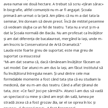
avea numai vie două hectare. A trebuit să scriu «țăran sărac»
în biografie, altfel comuniștii nu m-ar fi angajat. Școala
primară am urmat-o la țară. Am plâns că nu m-a dat tata la
seminar, îmi doream să devin preot. Încă de mititel pesemne
că vedeam slujba ca un fel de teatru. Tata nu a vrut și m-a
dat la Școala normală din Bacău. Nu am profesat ca învățător
și am dat diferența de bacalaureat, mergând la Iași, unde m-
am înscris la Conservatorul de Artă Dramatică.”
Lauda este foarte greu de suportat; este mai greu de
suportat ca insuccesul
“Mi-am dat seama că, dacă rămâneam învățător făceam un
sat model. Dar atunci m-am dus la Iași, am făcut Institutul să
fiu învățătorul întregului neam. Și unul dintre cele mai
formidabile momente a fost când tata știa că eu studiam la
medicină, dar eu m-am dus teatru. Când a aflat țăranul de
tata, zice: «Ce faci? Joci pe sârmă?!». Atunci l-am dus să vadă
un spectacol cu mine și când am ieșit din sală, lumea pe
stradă zicea că a fost grozav ăla, iar el se oprea în loc și