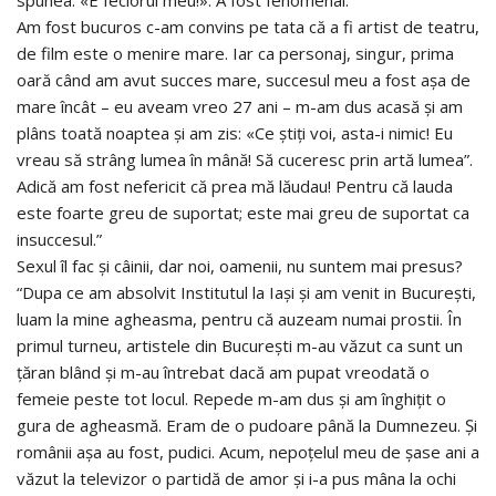
spunea: «E feciorul meu!». A fost fenomenal.
Am fost bucuros c-am convins pe tata că a fi artist de teatru,
de film este o menire mare. Iar ca personaj, singur, prima
oară când am avut succes mare, succesul meu a fost așa de
mare încât – eu aveam vreo 27 ani – m-am dus acasă și am
plâns toată noaptea și am zis: «Ce știți voi, asta-i nimic! Eu
vreau să strâng lumea în mână! Să cuceresc prin artă lumea”.
Adică am fost nefericit că prea mă lăudau! Pentru că lauda
este foarte greu de suportat; este mai greu de suportat ca
insuccesul.”
Sexul îl fac și câinii, dar noi, oamenii, nu suntem mai presus?
“Dupa ce am absolvit Institutul la Iași și am venit in București,
luam la mine agheasma, pentru că auzeam numai prostii. În
primul turneu, artistele din București m-au văzut ca sunt un
țăran blând și m-au întrebat dacă am pupat vreodată o
femeie peste tot locul. Repede m-am dus și am înghițit o
gura de agheasmă. Eram de o pudoare până la Dumnezeu. Și
românii așa au fost, pudici. Acum, nepoțelul meu de șase ani a
văzut la televizor o partidă de amor și i-a pus mâna la ochi