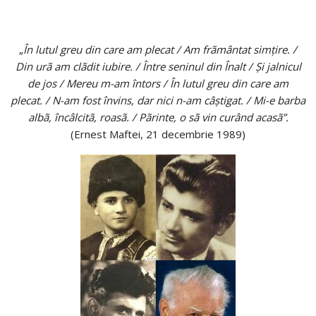
„
În lutul greu din care am plecat / Am frãmântat simţire. /
Din urã am clãdit iubire. / Între seninul din Înalt / Şi jalnicul
de jos / Mereu m-am întors / În lutul greu din care am
plecat. / N-am fost învins, dar nici n-am câştigat. / Mi-e barba
albã, încâlcitã, roasã. / Pãrinte, o sã vin curând acasã”.
(Ernest Maftei, 21 decembrie 1989)