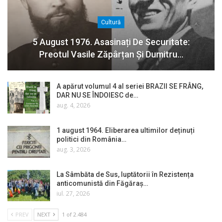
Cultură
5 August 1976. Asasinați De Securitate:
Preotul Vasile Zăpârțan Și Dumitru…
A apărut volumul 4 al seriei BRAZII SE FRÂNG,
DAR NU SE ÎNDOIESC de…
aug. 4, 2026
1 august 1964. Eliberarea ultimilor deținuți
politici din România…
aug. 3, 2026
La Sâmbăta de Sus, luptătorii în Rezistența
anticomunistă din Făgăraș…
iul. 27, 2026
PREV
NEXT
1 of 2.484