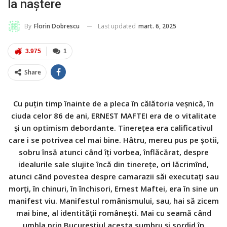
la naștere
Last updated
mart. 6, 2025
By
Florin Dobrescu
3.975
1
Share
Cu puţin timp înainte de a pleca în călătoria veşnică, în
ciuda celor 86 de ani, ERNEST MAFTEI era
de o vitalitate
şi un optimism debordante. Tinereţea era calificativul
care i se potrivea cel mai bine. Hâtru, mereu pus pe şotii,
sobru însă atunci când îţi vorbea, înflăcărat, despre
idealurile sale slujite încă din tinereţe, ori lăcrimînd,
atunci când povestea despre camarazii săi executaţi sau
morţi, în chinuri, în închisori, Ernest Maftei, era în sine un
manifest viu. Manifestul românismului, sau, hai să zicem
mai bine, al identităţii româneşti. Mai cu seamă când
umbla prin Bucureştiul acesta sumbru şi sordid în