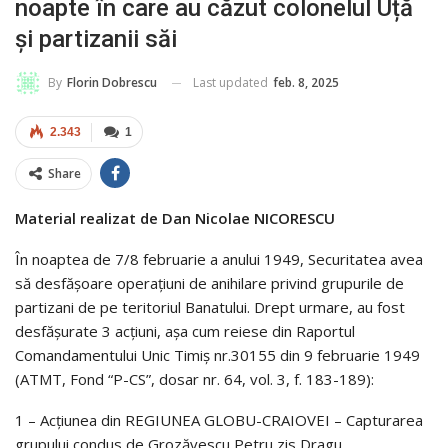
noapte în care au căzut colonelul Uță
și partizanii săi
Last updated
feb. 8, 2025
By
Florin Dobrescu
2.343
1
Share
Material realizat de Dan Nicolae NICORESCU
În noaptea de 7/8 februarie a anului 1949, Securitatea avea
să desfășoare operațiuni de anihilare privind grupurile de
partizani de pe teritoriul Banatului. Drept urmare, au fost
desfășurate 3 acțiuni, așa cum reiese din Raportul
Comandamentului Unic Timiș nr.30155 din 9 februarie 1949
(ATMT, Fond “P-CS”, dosar nr. 64, vol. 3, f. 183-189):
1 – Acțiunea din REGIUNEA GLOBU-CRAIOVEI – Capturarea
grupului condus de Grozăvescu Petru zis Dragu