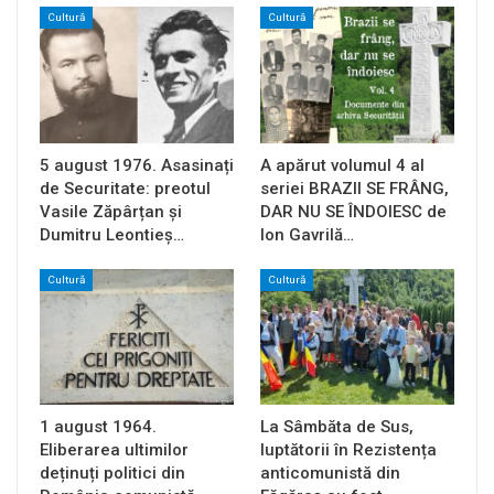
Cultură
Cultură
5 august 1976. Asasinați
A apărut volumul 4 al
de Securitate: preotul
seriei BRAZII SE FRÂNG,
Vasile Zăpârțan și
DAR NU SE ÎNDOIESC de
Dumitru Leontieș…
Ion Gavrilă…
Cultură
Cultură
1 august 1964.
La Sâmbăta de Sus,
Eliberarea ultimilor
luptătorii în Rezistența
deținuți politici din
anticomunistă din