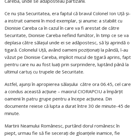
Careba, unde se adăposteau partizanii.
Ce nu știa Securitatea, era faptul că bravul Colonel Ion Uță și-
a instruit oamenii în mod exemplar, și anume: a stabilit cu
Dionisie Careba ca în cazul în care va fi arestat de către
Securitate, Dionisie Careba nefiind fumător, în timp ce se va
deplasa către sălașul unde ei se adăpostesc, să își aprindă o
tigară. Colonelul Uță, având oameni poziționați la pândă, l-au
văzut pe Dionisie Careba, implicit mucul de țigară aprins, fapt
pentru care nu au fost luați prin surprindere, luptând până la
ultimul cartuș cu trupele de Securitate.
Astfel, ajunși în apropierea sălașului către ora 06.45, cel care
a condus această acțiune – maiorul CIORAPCIU a împărțit
oamenii în patru grupe pentru a începe acțiunea. Din
documente reiese că lupta a durat între 30 de minute-45 de
minute.
Martirii Neamului Românesc, purtând dorul românesc în
piept, urmau fie să fie secerați de gloanțele inamice, fie