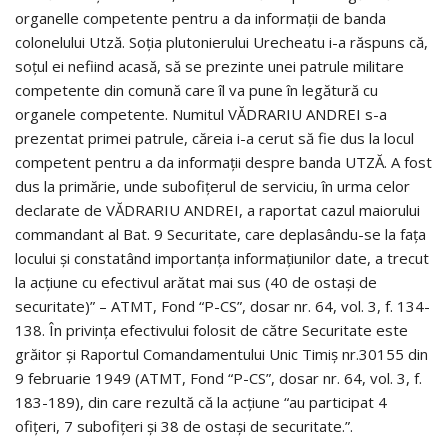
organelle competente pentru a da informații de banda
colonelului Utză. Soția plutonierului Urecheatu i-a răspuns că,
soțul ei nefiind acasă, să se prezinte unei patrule militare
competente din comună care îl va pune în legătură cu
organele competente. Numitul VĂDRARIU ANDREI s-a
prezentat primei patrule, căreia i-a cerut să fie dus la locul
competent pentru a da informații despre banda UTZĂ. A fost
dus la primărie, unde subofițerul de serviciu, în urma celor
declarate de VĂDRARIU ANDREI, a raportat cazul maiorului
commandant al Bat. 9 Securitate, care deplasându-se la fața
locului și constatând importanța informațiunilor date, a trecut
la acțiune cu efectivul arătat mai sus (40 de ostași de
securitate)” – ATMT, Fond “P-CS”, dosar nr. 64, vol. 3, f. 134-
138. În privința efectivului folosit de către Securitate este
grăitor și Raportul Comandamentului Unic Timiș nr.30155 din
9 februarie 1949 (ATMT, Fond “P-CS”, dosar nr. 64, vol. 3, f.
183-189), din care rezultă că la acțiune “au participat 4
ofițeri, 7 subofițeri și 38 de ostași de securitate.”.