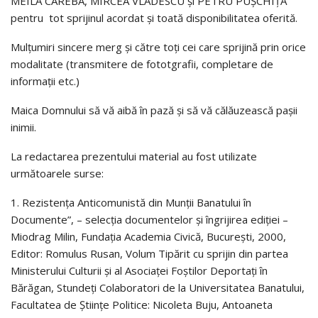
MEILĂ CAREBA, MIRCEA VLĂDESCU și PETRU PUȘCHIŢĂ
pentru tot sprijinul acordat și toată disponibilitatea oferită.
Mulțumiri sincere merg și către toți cei care sprijină prin orice
modalitate (transmitere de fototgrafii, completare de
informații etc.)
Maica Domnului să vă aibă în pază și să vă călăuzească pașii
inimii.
La redactarea prezentului material au fost utilizate
următoarele surse:
1. Rezistența Anticomunistă din Munții Banatului în
Documente”, – selecția documentelor și îngrijirea ediției –
Miodrag Milin, Fundația Academia Civică, București, 2000,
Editor: Romulus Rusan, Volum Tipărit cu sprijin din partea
Ministerului Culturii și al Asociaței Foștilor Deportați în
Bărăgan, Stundeți Colaboratori de la Universitatea Banatului,
Facultatea de Științe Politice: Nicoleta Buju, Antoaneta