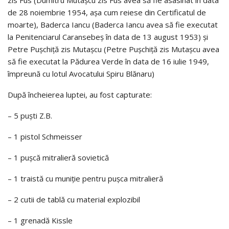
zis Fus (Dumitru Mutașcu zis Fus avea să fie asasinat în data
de 28 noiembrie 1954, așa cum reiese din Certificatul de
moarte), Baderca Iancu (Baderca Iancu avea să fie executat
la Penitenciarul Caransebeș în data de 13 august 1953) și
Petre Pușchiță zis Mutașcu (Petre Pușchiță zis Mutașcu avea
să fie executat la Pădurea Verde în data de 16 iulie 1949,
împreună cu lotul Avocatului Spiru Blănaru)
După încheierea luptei, au fost capturate:
– 5 puști Z.B.
– 1 pistol Schmeisser
– 1 pușcă mitralieră sovietică
– 1 traistă cu muniție pentru pușca mitralieră
– 2 cutii de tablă cu material explozibil
– 1 grenadă Kissle