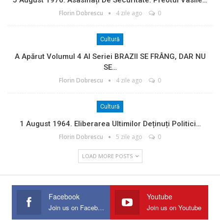
Florin Dobrescu
4 zile ago
0
Cultură
A Apărut Volumul 4 Al Seriei BRAZII SE FRÂNG, DAR NU
SE…
Florin Dobrescu
4 zile ago
0
Cultură
1 August 1964. Eliberarea Ultimilor Deținuți Politici…
Florin Dobrescu
5 zile ago
0
LOAD MORE POSTS
Facebook
Youtube
Join us on Facebook
Join us on Youtube