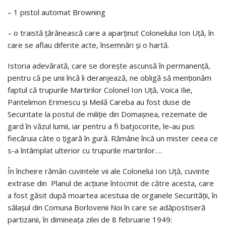
– 1 pistol automat Browning
– o traistă țărănească care a aparținut Colonelului Ion Uță, în
care se aflau diferite acte, însemnări și o hartă.
Istoria adevărată, care se dorește ascunsă în permanență,
pentru că pe unii încă îi deranjează, ne obligă să menționăm
faptul că trupurile Martirilor Colonel Ion Uță, Voica Ilie,
Pantelimon Erimescu și Meilă Careba au fost duse de
Securitate la postul de miliție din Domașnea, rezemate de
gard în văzul lumii, iar pentru a fi batjocorite, le-au pus
fiecăruia câte o țigară în gură. Rămâne încă un mister ceea ce
s-a întâmplat ulterior cu trupurile martirilor….
În încheire rămân cuvintele vii ale Colonelui Ion Uță, cuvinte
extrase din Planul de acțiune întocmit de către acesta, care
a fost găsit după moartea acestuia de organele Securității, în
sălașul din Comuna Borlovenii Noi în care se adăpostiseră
partizanii, în dimineața zilei de 8 februarie 1949: