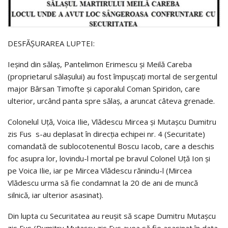
DESFĂȘURAREA LUPTEI:
Ieșind din sălaș, Pantelimon Erimescu și Meilă Careba
(proprietarul sălașului) au fost împușcați mortal de sergentul
major Bârsan Timofte și caporalul Coman Spiridon, care
ulterior, urcând panta spre sălaș, a aruncat câteva grenade.
Colonelul Uță, Voica Ilie, Vlădescu Mircea și Mutașcu Dumitru
zis Fus s-au deplasat în direcția echipei nr. 4 (Securitate)
comandată de sublocotenentul Boscu Iacob, care a deschis
foc asupra lor, lovindu-l mortal pe bravul Colonel Uță Ion și
pe Voica Ilie, iar pe Mircea Vlădescu rănindu-l (Mircea
Vlădescu urma să fie condamnat la 20 de ani de muncă
silnică, iar ulterior asasinat).
Din lupta cu Securitatea au reușit să scape Dumitru Mutașcu