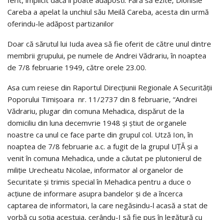
ferit, implicit dacă îi poate adăposti. Fără să ezite, Dionisie
Careba a apelat la unchiul său Meilă Careba, acesta din urmă
oferindu-le adăpost partizanilor
Doar că sărutul lui Iuda avea să fie oferit de către unul dintre
membrii grupului, pe numele de Andrei Vădrariu, în noaptea
de 7/8 februarie 1949, către orele 23.00.
Asa cum reiese din Raportul Direcțiunii Regionale A Securității
Poporului Timișoara nr. 11/2737 din 8 februarie, “Andrei
Vădrariu, plugar din comuna Mehadica, dispărut de la
domiciliu din luna decemvrie 1948 și știut de organele
noastre ca unul ce face parte din grupul col. Utză Ion, în
noaptea de 7/8 februarie a.c. a fugit de la grupul UȚĂ și a
venit în comuna Mehadica, unde a căutat pe plutonierul de
miliție Urecheatu Nicolae, informator al organelor de
Securitate și trimis special în Mehadica pentru a duce o
acțiune de informare asupra bandelor și de a încerca
captarea de informatori, la care negăsindu-l acasă a stat de
vorbă cu soția acestuia, cerându-I să fie pus în legătură cu