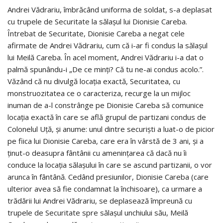
Andrei Vădrariu, îmbrăcând uniforma de soldat, s-a deplasat
cu trupele de Securitate la sălașul lui Dionisie Careba.
Întrebat de Securitate, Dionisie Careba a negat cele
afirmate de Andrei Vădrariu, cum că i-ar fi condus la sălașul
lui Meilă Careba. În acel moment, Andrei Vădrariu i-a dat o
palmă spunându-i „De ce minți? Că tu ne-ai condus acolo.”.
Văzând că nu divulgă locația exactă, Securitatea, cu
monstruozitatea ce o caracteriza, recurge la un mijloc
inuman de a-l constrânge pe Dionisie Careba să comunice
locația exactă în care se află grupul de partizani condus de
Colonelul Uţă, și anume: unul dintre securiști a luat-o de picior
pe fiica lui Dionisie Careba, care era în vârstă de 3 ani, și a
ținut-o deasupra fântânii cu amenințarea că dacă nu îi
conduce la locația sălașului în care se ascund partizanii, o vor
arunca în fântână. Cedând presiunilor, Dionisie Careba (care
ulterior avea să fie condamnat la închisoare), ca urmare a
trădării lui Andrei Vădrariu, se deplasează împreună cu
trupele de Securitate spre sălașul unchiului său, Meilă