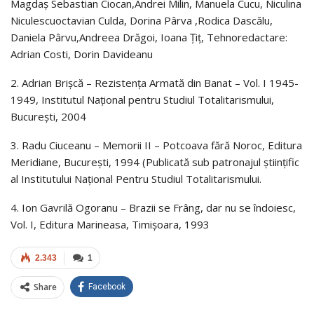
Magdaș Sebastian Ciocan,Andrei Milin, Manuela Cucu, Niculina
Niculescuoctavian Culda, Dorina Pârva ,Rodica Dascălu,
Daniela Pârvu,Andreea Drăgoi, Ioana Țiț, Tehnoredactare:
Adrian Costi, Dorin Davideanu
2. Adrian Brișcă – Rezistența Armată din Banat – Vol. I 1945-
1949, Institutul Național pentru Studiul Totalitarismului,
București, 2004
3. Radu Ciuceanu – Memorii II – Potcoava fără Noroc, Editura
Meridiane, București, 1994 (Publicată sub patronajul științific
al Institutului Național Pentru Studiul Totalitarismului.
4. Ion Gavrilă Ogoranu – Brazii se Frâng, dar nu se îndoiesc,
Vol. I, Editura Marineasa, Timișoara, 1993
2.343
1
Share
Facebook