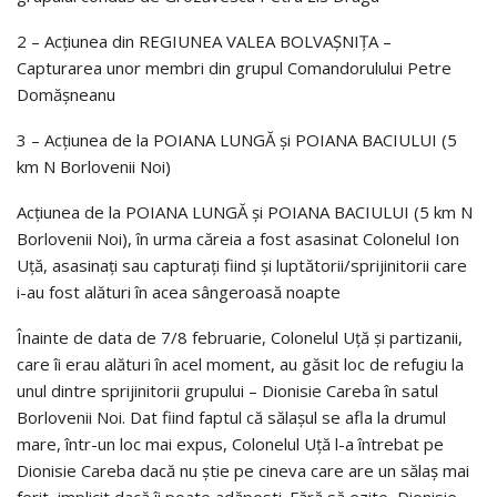
2 – Acțiunea din REGIUNEA VALEA BOLVAȘNIȚA –
Capturarea unor membri din grupul Comandorulului Petre
Domășneanu
3 – Acțiunea de la POIANA LUNGĂ și POIANA BACIULUI (5
km N Borlovenii Noi)
Acțiunea de la POIANA LUNGĂ și POIANA BACIULUI (5 km N
Borlovenii Noi), în urma căreia a fost asasinat Colonelul Ion
Uţă, asasinați sau capturați fiind și luptătorii/sprijinitorii care
i-au fost alături în acea sângeroasă noapte
Înainte de data de 7/8 februarie, Colonelul Uţă și partizanii,
care îi erau alături în acel moment, au găsit loc de refugiu la
unul dintre sprijinitorii grupului – Dionisie Careba în satul
Borlovenii Noi. Dat fiind faptul că sălașul se afla la drumul
mare, într-un loc mai expus, Colonelul Uţă l-a întrebat pe
Dionisie Careba dacă nu știe pe cineva care are un sălaș mai