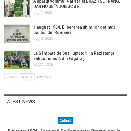
A apărut volumul 4 al seriei BRAZII SE FRÂNG,
DAR NU SE ÎNDOIESC de…
aug. 4, 2026
1 august 1964. Eliberarea ultimilor deținuți
politici din România…
aug. 3, 2026
La Sâmbăta de Sus, luptătorii în Rezistența
anticomunistă din Făgăraș…
iul. 27, 2026
PREV
NEXT
1 of 2.484
LATEST NEWS
Cultură
5 August 1976. Asasinați De Securitate: Preotul Vasile…