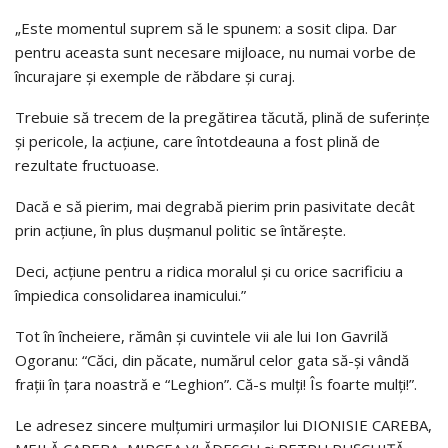
„Este momentul suprem să le spunem: a sosit clipa. Dar
pentru aceasta sunt necesare mijloace, nu numai vorbe de
încurajare și exemple de răbdare și curaj.
Trebuie să trecem de la pregătirea tăcută, plină de suferințe
și pericole, la acțiune, care întotdeauna a fost plină de
rezultate fructuoase.
Dacă e să pierim, mai degrabă pierim prin pasivitate decât
prin acțiune, în plus dușmanul politic se întărește.
Deci, acțiune pentru a ridica moralul și cu orice sacrificiu a
împiedica consolidarea inamicului.”
Tot în încheiere, rămân și cuvintele vii ale lui Ion Gavrilă
Ogoranu: “Căci, din păcate, numărul celor gata să-și vândă
frații în țara noastră e “Leghion”. Că-s mulți! Îs foarte mulți!”.
Le adresez sincere mulțumiri urmașilor lui DIONISIE CAREBA,