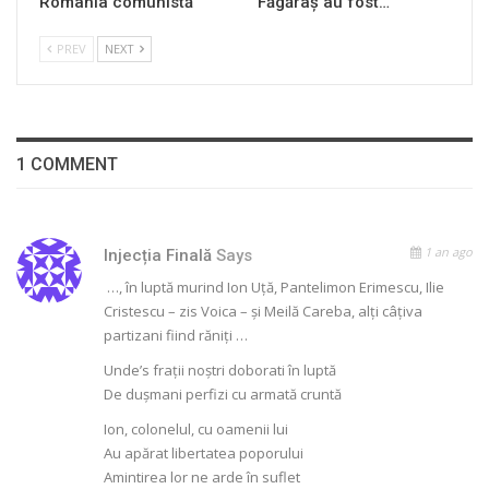
România comunistă
Făgăraș au fost…
PREV
NEXT
1 COMMENT
1 an ago
Injecția Finală
Says
…, în luptă murind Ion Uță, Pantelimon Erimescu, Ilie
Cristescu – zis Voica – și Meilă Careba, alți câțiva
partizani fiind răniți …
Unde’s frații noștri doborati în luptă
De dușmani perfizi cu armată cruntă
Ion, colonelul, cu oamenii lui
Au apărat libertatea poporului
Amintirea lor ne arde în suflet