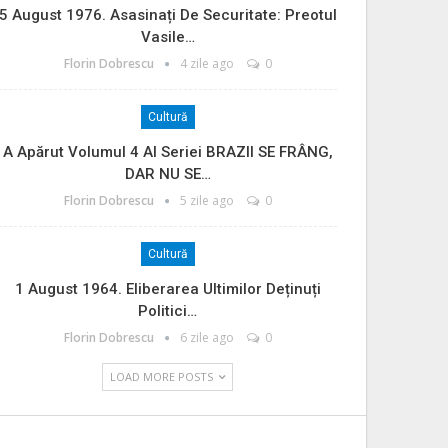
5 August 1976. Asasinați De Securitate: Preotul
Vasile…
Florin Dobrescu
4 zile ago
0
Cultură
A Apărut Volumul 4 Al Seriei BRAZII SE FRÂNG,
DAR NU SE…
Florin Dobrescu
5 zile ago
0
Cultură
1 August 1964. Eliberarea Ultimilor Deținuți
Politici…
Florin Dobrescu
6 zile ago
0
LOAD MORE POSTS