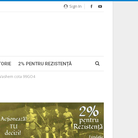
Sign In
TORIE
2% PENTRU REZISTENȚĂ
d Vashem cota 99GO4