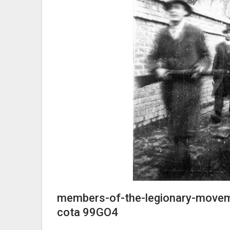
members-of-the-legionary-moveme
cota 99GO4