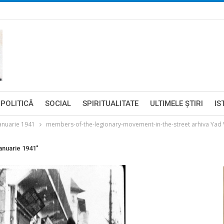
POLITICĂ
SOCIAL
SPIRITUALITATE
ULTIMELE ŞTIRI
IS
ianuarie 1941
members-of-the-legionary-movement-in-the-street arhiva Ya
anuarie 1941"