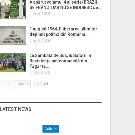
A apărut volumul 4 al seriei BRAZII
SE FRÂNG, DAR NU SE ÎNDOIESC de…
aug. 4, 2026
1 august 1964. Eliberarea ultimilor
deținuți politici din România…
aug. 3, 2026
La Sâmbăta de Sus, luptătorii în
Rezistența anticomunistă din
Făgăraș…
iul. 27, 2026
PREV
NEXT
1 of 2.484
LATEST NEWS
Cultură