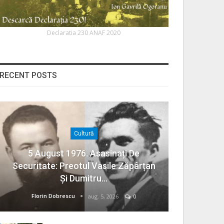
Declaratia 230 ANAF 2020
RECENT POSTS
Cultură
5 August 1976. Asasinați De
Securitate: Preotul Vasile Zăpârțan
Și Dumitru…
Florin Dobrescu
aug. 5, 2026
0