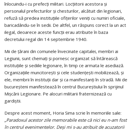
înlocuindu-i cu prefecţi militari. Locţiitorii acestora şi
personalul prefecturilor şi chesturilor, alcătuit din legionari,
refuză să predea instituţiile ofiţerilor veniţi cu numiri oficiale,
baricadându-se în sedii. De altfel, un răspuns corect la un act
ilegal, deoarece aceste funcţii erau atribuite în baza
decretului regal din 14 septembrie 1940.
Mii de țărani din comunele învecinate capitalei, membri ai
Legiunii, sunt chemaţi şi pornesc organizat să întărească
instituțiile și sediile legionare, în timp ce armata le asediază.
Organizaţiile muncitoreşti şi cele studenţeşti mobilizează, şi
ele, membrii în instituţii dar şi ca manifestanţi în stradă. Mii de
bucureșteni manifestează în centrul Bucureştiului în sprijinul
Mișcării Legionare. Pe alocuri militarii fraternizează cu
gardiștii.
Despre acest moment, Horia Sima scrie în memoriile sale:
„Paradoxul acestor zile memorabile este că nici eu n-am fost
în centrul evenimentelor. Deşi mi s-au atribuit de acuzatorii