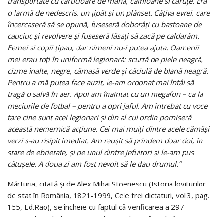
transportate cu cărucioare de mână, camioane si căruţe. Era
o larmă de nedescris, un ţipăt şi un plânset. Câţiva evrei, care
încercaseră să se opună, fuseseră doborâţi cu bastoane de
cauciuc şi revolvere şi fuseseră lăsaţi să zacă pe caldarâm.
Femei şi copii ţipau, dar nimeni nu-i putea ajuta. Oamenii
mei erau toţi în uniformă legionară: scurtă de piele neagră,
cizme înalte, negre, cămaşă verde şi căciulă de blană neagră.
Pentru a mă putea face auzit, le-am ordonat mai întâi să
tragă o salvă în aer. Apoi am înaintat cu un megafon – ca la
meciurile de fotbal – pentru a opri jaful. Am întrebat cu voce
tare cine sunt acei legionari şi din al cui ordin porniseră
această nemernică acţiune. Cei mai mulţi dintre acele cămăşi
verzi s-au risipit imediat. Am reuşit să prindem doar doi, în
stare de ebrietate, şi pe unul dintre jefuitori şi le-am pus
cătuşele. A doua zi am fost nevoit să le dau drumul.”
Mărturia, citată şi de Alex Mihai Stoenescu (Istoria loviturilor
de stat în România, 1821-1999, Cele trei dictaturi, vol.3, pag.
155, Ed.Rao), se încheie cu faptul că verificarea a 297