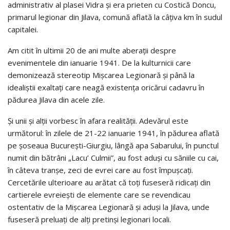
administrativ al plasei Vidra şi era prieten cu Costică Doncu,
primarul legionar din Jilava, comună aflată la câţiva km în sudul
capitalei.
Am citit în ultimii 20 de ani multe aberaţii despre
evenimentele din ianuarie 1941. De la kulturnicii care
demonizează stereotip Mişcarea Legionară şi până la
idealiştii exaltaţi care neagă existenţa oricărui cadavru în
pădurea Jilava din acele zile.
Şi unii şi alţii vorbesc în afara realităţii. Adevărul este
următorul: în zilele de 21-22 ianuarie 1941, în pădurea aflată
pe şoseaua Bucureşti-Giurgiu, lângă apa Sabarului, în punctul
numit din bătrâni „Lacu’ Culmii”, au fost aduşi cu săniile cu cai,
în câteva tranşe, zeci de evrei care au fost împuşcaţi.
Cercetările ulterioare au arătat că toţi fuseseră ridicaţi din
cartierele evreieşti de elemente care se revendicau
ostentativ de la Mişcarea Legionară şi aduşi la Jilava, unde
fuseseră preluaţi de alţi pretinşi legionari locali.