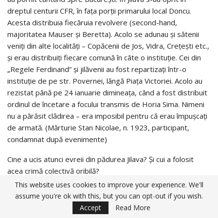
dreptul centurii CFR, în faţa porţii primarului local Doncu.
Acesta distribuia fiecăruia revolvere (second-hand,
majoritatea Mauser şi Beretta). Acolo se adunau şi sătenii
veniţi din alte localităţi – Copăcenii de Jos, Vidra, Creţeşti etc.,
şi erau distribuiţi fiecare comună în câte o instituţie. Cei din
„Regele Ferdinand” şi jilăvenii au fost repartizaţi într-o
instituţie de pe str. Povernei, lângă Piaţa Victoriei. Acolo au
rezistat până pe 24 ianuarie dimineaţa, când a fost distribuit
ordinul de încetare a focului transmis de Horia Sima. Nimeni
nu a părăsit clădirea – era imposibil pentru că erau împuşcaţi
de armată. (Mărturie Stan Nicolae, n. 1923, participant,
condamnat după evenimente)
Cine a ucis atunci evreii din pădurea Jilava? Şi cui a folosit
acea crimă colectivă oribilă?
This website uses cookies to improve your experience. We'll
În primul rând lui Antonescu, cel care a rămas la putere,
assume you're ok with this, but you can opt-out if you wish.
aruncând răspunderea crimelor asupra legionarilor, alături de
Accept
Read More
jafurile şi fărădelegile comise de pleava societăţii în cele 3