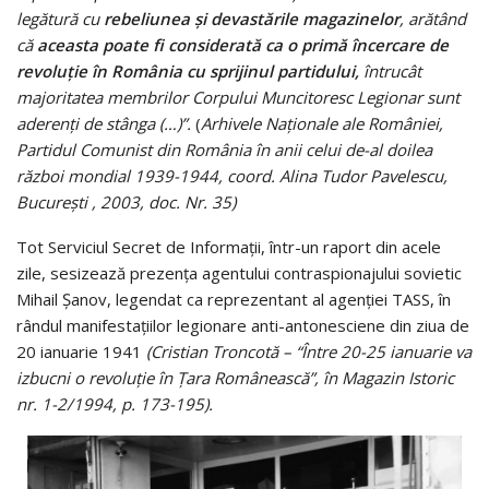
legătură cu
rebeliunea şi devastările magazinelor
, arătând
că
aceasta poate fi considerată ca o primă încercare de
revoluţie în România cu sprijinul partidului,
întrucât
majoritatea membrilor Corpului Muncitoresc Legionar sunt
aderenţi de stânga (…)”.
(
Arhivele Naţionale ale României,
Partidul Comunist din România în anii celui de-al doilea
război mondial 1939-1944, coord. Alina Tudor Pavelescu,
Bucureşti , 2003, doc. Nr. 35)
Tot Serviciul Secret de Informaţii, într-un raport din acele
zile, sesizează prezenţa agentului contraspionajului sovietic
Mihail Şanov, legendat ca reprezentant al agenţiei TASS, în
rândul manifestaţiilor legionare anti-antonesciene din ziua de
20 ianuarie 1941
(Cristian Troncotă – “Între 20-25 ianuarie va
izbucni o revoluţie în Ţara Românească”, în Magazin Istoric
nr. 1-2/1994, p. 173-195).