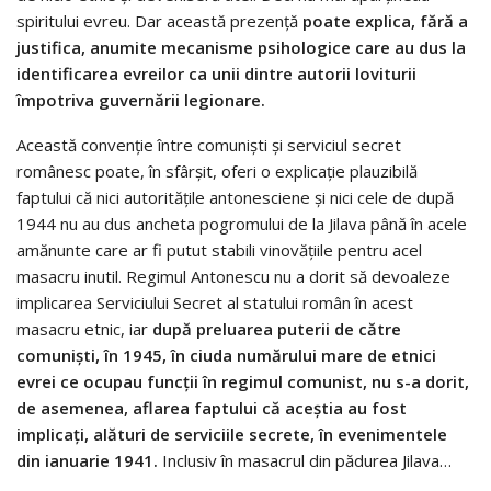
spiritului evreu. Dar această prezenţă
poate explica, fără a
justifica, anumite mecanisme psihologice care au dus la
identificarea evreilor ca unii dintre autorii loviturii
împotriva guvernării legionare.
Această convenţie între comunişti şi serviciul secret
românesc poate, în sfârşit, oferi o explicaţie plauzibilă
faptului că nici autorităţile antonesciene şi nici cele de după
1944 nu au dus ancheta pogromului de la Jilava până în acele
amănunte care ar fi putut stabili vinovăţiile pentru acel
masacru inutil. Regimul Antonescu nu a dorit să devoaleze
implicarea Serviciului Secret al statului român în acest
masacru etnic, iar
după preluarea puterii de către
comunişti, în 1945, în ciuda numărului mare de etnici
evrei ce ocupau funcţii în regimul comunist, nu s-a dorit,
de asemenea, aflarea faptului că aceştia au fost
implicaţi, alături de serviciile secrete, în evenimentele
din ianuarie 1941.
Inclusiv în masacrul din pădurea Jilava…