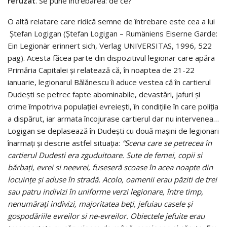
refuzat
. Se pune întrebarea: de ce?
O altă relatare care ridică semne de întrebare este cea a lui
Ştefan Logigan (Ştefan Logigan – Rumäniens Eiserne Garde:
Ein Legionär erinnert sich, Verlag UNIVERSITAS, 1996, 522
pag). Acesta făcea parte din dispozitivul legionar care apăra
Primăria Capitalei şi relatează că, în noaptea de 21-22
ianuarie, legionarul Bălănescu îi aduce vestea că în cartierul
Dudeşti se petrec fapte abominabile, devastări, jafuri şi
crime împotriva populaţiei evreieşti, în condiţiile în care poliţia
a dispărut, iar armata încojurase cartierul dar nu intervenea…
Logigan se deplasează în Dudeşti cu două maşini de legionari
înarmaţi şi descrie astfel situaţia:
“Scena care se petrecea în
cartierul Dudesti era zguduitoare. Sute de femei, copii si
bărbaţi, evrei si neevrei, fuseseră scoase în acea noapte din
locuinţe şi aduse în stradă. Acolo, oamenii erau păziti de trei
sau patru indivizi în uniforme verzi legionare, între timp,
nenumăraţi indivizi, majoritatea beţi, jefuiau casele şi
gospodăriile evreilor si ne-evreilor. Obiectele jefuite erau