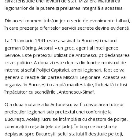
caracteristicile unei lovituri de stat. Miza era înlăturarea
legionarilor de la putere şi preluarea integrală a acesteia.
Din acest moment intră în joc o serie de evenimente tulburi,
în care prezenţa diferitelor servicii secrete devine evidentă.
La 19 ianuarie 1941 este asasinat la Bucureşti maiorul
german Döring. Autorul – un grec, agent al Intelligence
Service. Este pretextul utilizat de Antonescu pt declanşarea
crizei politice. A doua zi este demis din funcţie ministrul de
interne şi şeful Poliţiei Capitalei, ambii legionari, fapt ce va
genera o reacţie din partea Mişcării Legionare. Aceasta va
organiza în Bucureşti o amplă manifestaţie, încheiată totuşi
împăciuitor cu scandările „Antonescu-Sima”.
O a doua mutare a lui Antonescu va fi convocarea tuturor
prefecţilor legionari sub pretextul unei conferinţe la
Bucureşti. Acelaşi lucru se întâmplă şi cu chestorii de poliţie,
convocaţi în reşedinţele de judeţ. În timp ce aceştia se
deplasau spre Bucureşti, şeful statului îi destituie pe toţi,