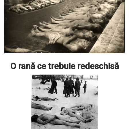
O rană ce trebuie redeschisă