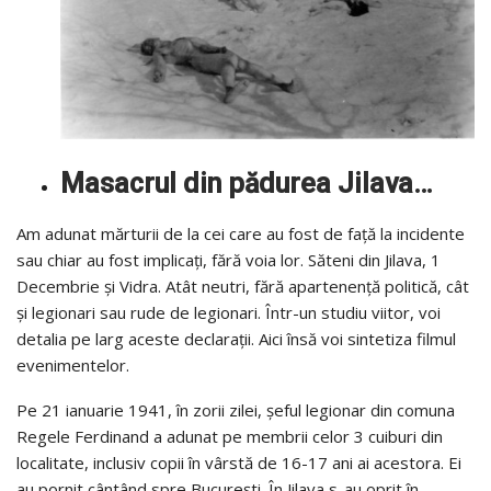
Masacrul din pădurea Jilava…
Am adunat mărturii de la cei care au fost de față la incidente
sau chiar au fost implicaţi, fără voia lor. Săteni din Jilava, 1
Decembrie și Vidra. Atât neutri, fără apartenență politică, cât
și legionari sau rude de legionari. Într-un studiu viitor, voi
detalia pe larg aceste declarații. Aici însă voi sintetiza filmul
evenimentelor.
Pe 21 ianuarie 1941, în zorii zilei, şeful legionar din comuna
Regele Ferdinand a adunat pe membrii celor 3 cuiburi din
localitate, inclusiv copii în vârstă de 16-17 ani ai acestora. Ei
au pornit cântând spre Bucureşti. În Jilava s-au oprit în