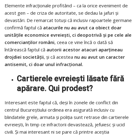
Elemente infracţionale profitând – ca la orice eveniment de
acest gen – de criza de autoritate, se dedau la jafuri şi
devastări. De remarcat totuşi că inclusiv rapoartele germane
confirmă faptul că
atacurile nu au avut ca obiect doar
unităţile economice evreieşti, ci deopotrivă şi pe cele ale
comercianţilor români
, ceea ce vine încă o dată să
întărească faptul că
autorii acestor atacuri aparţineau
drojdiei societăţii
, şi că acestea
nu au avut un caracter
antisemit, ci doar unul infracţional.
Cartierele evreiești lăsate fără
apărare. Qui prodest?
Interesant este faptul că, deşi în zonele de conflict din
centrul Bucureştiului ordinea era asigurată inclusiv cu
blindatele grele, armata și poliția sunt retrase din cartierele
evreieşti, în timp ce infractorii devastează, jefuiesc și ucid
civili. Şi mai interesant ni se pare că printre aceștia