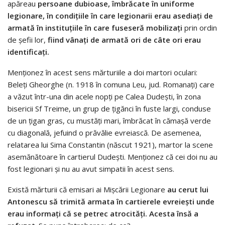
apăreau
persoane dubioase, îmbrăcate în uniforme
legionare, în condițiile în care legionarii erau asediați de
armată în instituțiile în care fuseseră mobilizați
prin ordin
de șefii lor,
fiind vânaţi de armată ori de câte ori erau
identificaţi.
Menționez în acest sens mărturiile a doi martori oculari:
Beleți Gheorghe (n. 1918 în comuna Leu, jud. Romanaţi) care
a văzut într-una din acele nopți pe Calea Dudești, în zona
bisericii Sf Treime, un grup de țigănci în fuste largi, conduse
de un țigan gras, cu mustăți mari, îmbrăcat în cămașă verde
cu diagonală, jefuind o prăvălie evreiască. De asemenea,
relatarea lui Sima Constantin (născut 1921), martor la scene
asemănătoare în cartierul Dudeşti. Menționez că cei doi nu au
fost legionari şi nu au avut simpatii în acest sens.
Există mărturii că emisari ai Mişcării Legionare
au cerut lui
Antonescu să trimită armata în cartierele evreiești unde
erau informați că se petrec atrocități. Acesta însă a