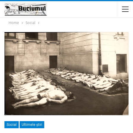
Home
Social
Social
Ultimele ştiri