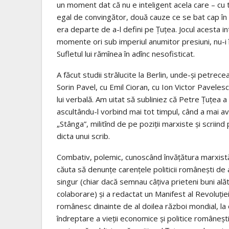
un moment dat că nu e inteligent acela care – cu
egal de convingător, două cauze ce se bat cap în
era departe de a-l defini pe Țuțea. Jocul acesta in
momente ori sub imperiul anumitor presiuni, nu-i înt
Sufletul lui rămînea în adînc nesofisticat.
A făcut studii strălucite la Berlin, unde-și petre
Sorin Pavel, cu Emil Cioran, cu Ion Victor Pavelescu
lui verbală. Am uitat să subliniez că Petre Țuțea a 
ascultându-l vorbind mai tot timpul, când a mai avu
„Stânga”, militînd de pe poziții marxiste și scriind
dicta unui scrib.
Combativ, polemic, cunoscând învățătura marxistă 
căuta să denunțe carențele politicii românești de a
singur (chiar dacă semnau câțiva prieteni buni al
colaborare) și a redactat un Manifest al Revoluției 
românesc dinainte de al doilea război mondial, la c
îndreptare a vieții economice și politice româneșt