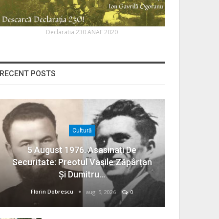
Declaratia 230 ANAF 2020
RECENT POSTS
Cultură
5 August 1976. Asasinați De
Securitate: Preotul Vasile Zăpârțan
Și Dumitru…
Florin Dobrescu
aug. 5, 2026
0