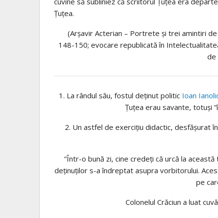
cuvine să subliniez că scriitorul Țuțea era departe
Țuțea.
(Arșavir Acterian – Portrete și trei amintiri de
148-150; evocare republicată în Intelectualitatea 
de 
1. La rândul său, fostul deținut politic
Ioan Ianol
Țuțea erau savante, totuși ”î
2. Un astfel de exercițiu didactic, desfășurat î
”Într-o bună zi, cine credeţi că urcă la aceas
deţinuţilor s-a îndreptat asupra vorbitorului. Acesta
pe car
Colonelul Crăciun a luat cuvâ