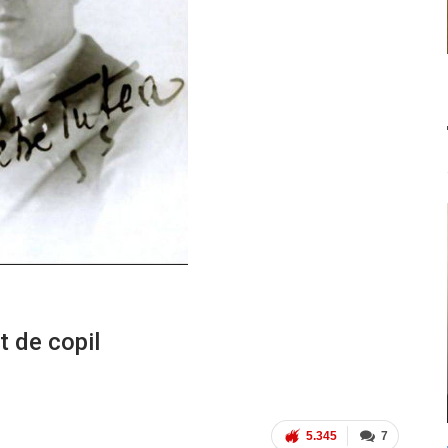
t de copil
5.345
7