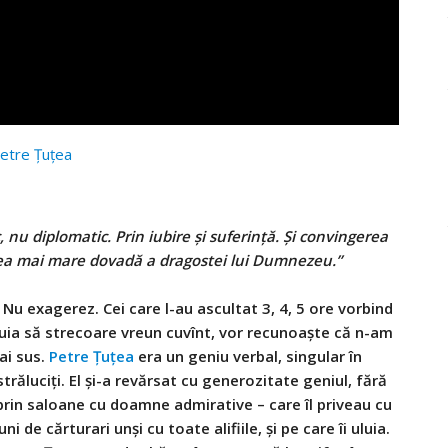
etre Țuțea
nu diplomatic. Prin iubire şi suferinţă. Şi convingerea
cea mai mare dovadă a dragostei lui Dumnezeu.”
Nu exagerez. Cei care l-au ascultat 3, 4, 5 ore vorbind
tuia să strecoare vreun cuvînt, vor recunoaște că n-am
ai sus.
Petre Țuțea
era un geniu verbal, singular în
străluciți. El și-a revărsat cu generozitate geniul, fără
prin saloane cu doamne admirative – care îl priveau cu
ni de cărturari unși cu toate alifiile, și pe care îi uluia.