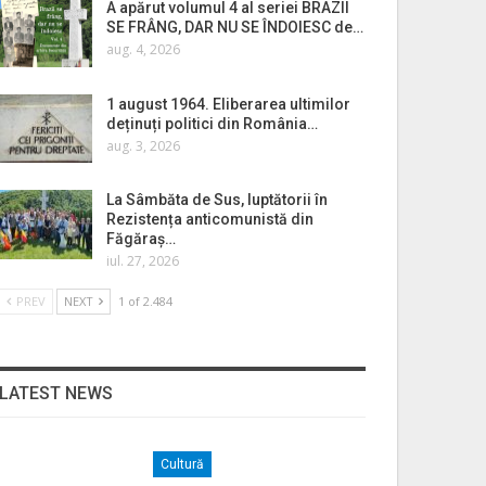
A apărut volumul 4 al seriei BRAZII
SE FRÂNG, DAR NU SE ÎNDOIESC de…
aug. 4, 2026
1 august 1964. Eliberarea ultimilor
deținuți politici din România…
aug. 3, 2026
La Sâmbăta de Sus, luptătorii în
Rezistența anticomunistă din
Făgăraș…
iul. 27, 2026
PREV
NEXT
1 of 2.484
LATEST NEWS
Cultură