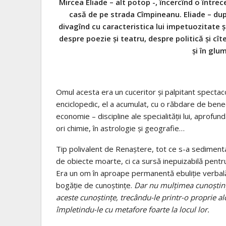
Mircea Eliade – alt potop -, încercînd o întrec
casă de pe strada Cîmpineanu. Eliade – după
divagînd cu caracteristica lui impetuozitate ș
despre poezie și teatru, despre politică și cîte
și în glum
Omul acesta era un cuceritor și palpitant spectac
enciclopedic, el a acumulat, cu o răbdare de bene
economie – discipline ale specialității lui, aprofundat
ori chimie, în astrologie și geografie…
Tip polivalent de Renaștere, tot ce s-a sedimenta
de obiecte moarte, ci ca sursă inepuizabilă pentru 
Era un om în aproape permanentă ebuliție verbală.
bogăție de cunoștințe.
Dar nu mulțimea cunoștințel
aceste cunoștințe, trecându-le printr-o proprie al
împletindu-le cu metafore foarte la locul lor.