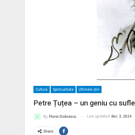
Cultură
Spiritualitate
Ultimele ştiri
Petre Țuțea – un geniu cu sufle
Last updated
dec. 3, 2024
By
Florin Dobrescu
Share