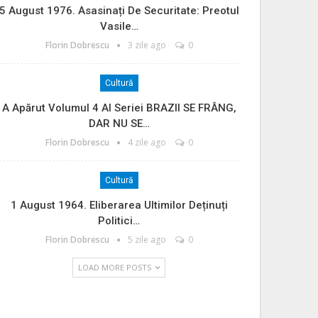
5 August 1976. Asasinați De Securitate: Preotul
Vasile…
Florin Dobrescu
3 zile ago
0
Cultură
A Apărut Volumul 4 Al Seriei BRAZII SE FRÂNG,
DAR NU SE…
Florin Dobrescu
4 zile ago
0
Cultură
1 August 1964. Eliberarea Ultimilor Deținuți
Politici…
Florin Dobrescu
5 zile ago
0
LOAD MORE POSTS