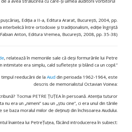
 de a avea strălucirea cu care-și uimea auditorii vorbitorul
 pușcăriaș, Ediția a II-a, Editura Ararat, București, 2004, pp.
interbelică între ortodoxie și tradiționalism, ediție îngrijită
Fabian Anton, Editura Vremea, București, 2008, pp. 35-38)
ide
, relatează în memoriile sale că deși formurările lui Petre
n intimitate era simplu, cald sufleteşte şi blând ca un copil.”
n timpul reeducării de la
Aiud
din perioada 1962-1964, este
descris de memorialistul Octavian Voinea:
tă tribună? Tocmai PETRE ŢUŢEA în persoană. Atenţia tuturor
 nu era un „nimeni” sau un „ştiu cine”, ci era unul din tăriile
e se baza moralul miilor de deţinuţi din închisoarea Aiudului.
ntul înaintea lui PetreŢuţea, făcând introducerea în subiect: