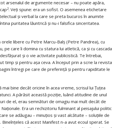
 tot arsenalul de argumente necesar – nu poate apăra,
2
 cap
. Veți spune: era un sofist. O asemenea etichetare
telectual și verbal la care se preta bucuros în anumite
ina puritatea lăuntrică și nu-i falsifica sinceritatea.
cea orele libere cu Petre Marcu-Balș (Petre Pandrea), cu
, pe care îi domina cu statura lui atletică, ca și cu cascada
desfășurat și o vie activitate publicistică. Te întrebai,
t timp și pentru așa ceva. A început prin a scrie la revista
 pagini întregi pe care de preferință și pentru rapiditate le
mai bine decât oricine în acea vreme, scrisul lui Țuțea
tunci. A părăsit această poziție, luând atitudine de unul
ături de el, erau semnături de omagiu mai mult decât de
Naționale. Era un rechizitoriu fulminant al peisajului politic
are se adăugau – minuțios și vast alcătuite – soluțiile de
i. Bineînțeles că acest Manifest n-a avut ecoul sperat. Se