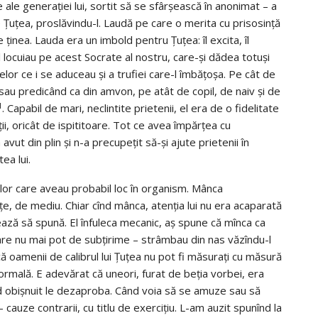
se ale generației lui, sortit să se sfârșească în anonimat – a
e Țuțea, proslăvindu-l. Laudă pe care o merita cu prisosință
re ținea. Lauda era un imbold pentru Țuțea: îl excita, îl
 îl locuiau pe acest Socrate al nostru, care-și dădea totuși
or ce i se aduceau și a trufiei care-l îmbățoșa. Pe cât de
 sau predicând ca din amvon, pe atât de copil, de naiv și de
1
. Capabil de mari, neclintite prietenii, el era de o fidelitate
ții, oricât de ispititoare. Tot ce avea împărțea cu
vut din plin și n-a precupețit să-și ajute prietenii în
ea lui.
rilor care aveau probabil loc în organism. Mânca
e, de mediu. Chiar cînd mânca, atenția lui nu era acaparată
ază să spună. El înfuleca mecanic, aș spune că mînca ca
care nu mai pot de subțirime – strâmbau din nas văzîndu-l
 oamenii de calibrul lui Țuțea nu pot fi măsurați cu măsură
ormală. E adevărat că uneori, furat de beția vorbei, era
d obișnuit le dezaproba. Când voia să se amuze sau să
 cauze contrarii, cu titlu de exercițiu. L-am auzit spunînd la