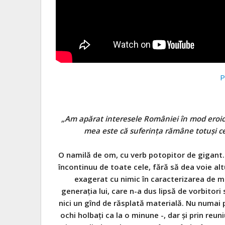
P
„Am apărat interesele României în mod eroic, 
mea este că suferinţa rămâne totuşi 
O namilă de om, cu verb potopitor de gigant. 
încontinuu de toate cele, fără să dea voie al
exagerat cu nimic în caracterizarea de m
generația lui, care n-a dus lipsă de vorbitori 
nici un gînd de răsplată materială. Nu numai 
ochi holbați ca la o minune -, dar și prin reuniu