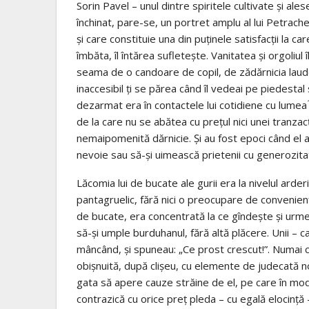
Sorin Pavel – unul dintre spiritele cultivate și ale
închinat, pare-se, un portret amplu al lui Petrach
și care constituie una din puținele satisfacții la ca
îmbăta, îl întărea sufletește. Vanitatea și orgoliul
seama de o candoare de copil, de zădărnicia laudel
inaccesibil ți se părea când îl vedeai pe piedestal
dezarmat era în contactele lui cotidiene cu lumea
de la care nu se abătea cu prețul nici unei tranzac
nemaipomenită dărnicie. Și au fost epoci când el a a
nevoie sau să-și uimească prietenii cu generozitat
Lăcomia lui de bucate ale gurii era la nivelul arde
pantagruelic, fără nici o preocupare de convenienț
de bucate, era concentrată la ce gîndește și urme
să-și umple burduhanul, fără altă plăcere. Unii – 
mâncând, și spuneau: „Ce prost crescut!”. Numai că
obișnuită, după clișeu, cu elemente de judecată n
gata să apere cauze străine de el, pe care în mo
contrazică cu orice preț pleda – cu egală elocință –