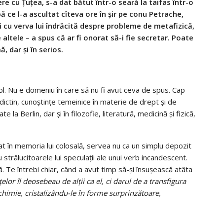
ere cu Țuțea, s-a dat bătut într-o seară la taifas într-o
 ce l-a ascultat cîteva ore în șir pe conu Petrache,
i cu verva lui îndrăcită despre probleme de metafizică,
 altele – a spus că ar fi onorat să-i fie secretar. Poate
ă, dar și în serios.
ol. Nu e domeniu în care să nu fi avut ceva de spus. Cap
dictin, cunoștințe temeinice în materie de drept și de
e la Berlin, dar și în filozofie, literatură, medicină și fizică,
t în memoria lui colosală, servea nu ca un simplu depozit
strălucitoarele lui speculații ale unui verb incandescent.
 Te întrebi chiar, când a avut timp să-și însușească atâta
or îl deosebeau de alții ca el, ci darul de a transfigura
chimie, cristalizându-le în forme surprinzătoare,