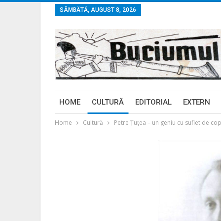
SÂMBĂTĂ, AUGUST 8, 2026
HOME
CULTURĂ
EDITORIAL
EXTERN
Home
Cultură
Petre Țuțea – un geniu cu suflet de cop