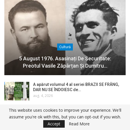
Cultură
5 August 1976. Asasinați De Securitate:
Preotul Vasile Zăpârțan Și Dumitru…
A apărut volumul 4 al seriei BRAZII SE FRÂNG,
DAR NU SE ÎNDOIESC de…
aug. 4, 2026
This website uses cookies to improve your experience. We'll
1 august 1964. Eliberarea ultimilor deținuți
politici din România…
assume you're ok with this, but you can opt-out if you wish.
aug. 3, 2026
Accept
Read More