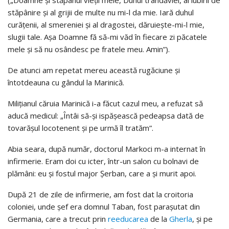
(„Doamne și stăpânul vieții mele, Duhul trândăviei, al iubirii de
stăpânire și al grijii de multe nu mi-l da mie. Iară duhul
curățenii, al smereniei și al dragostei, dăruiește-mi-l mie,
slugii tale. Așa Doamne fă să-mi văd în fiecare zi păcatele
mele și să nu osândesc pe fratele meu. Amin”).
De atunci am repetat mereu această rugăciune și
întotdeauna cu gândul la Marinică.
Milițianul căruia Marinică i-a făcut cazul meu, a refuzat să
aducă medicul: „Întâi să-și ispășească pedeapsa dată de
tovarășul locotenent și pe urmă îl tratăm”.
Abia seara, după număr, doctorul Markoci m-a internat în
infirmerie. Eram doi cu icter, într-un salon cu bolnavi de
plămâni: eu și fostul major Șerban, care a și murit apoi.
După 21 de zile de infirmerie, am fost dat la croitoria
coloniei, unde șef era domnul Taban, fost parașutat din
Germania, care a trecut prin
reeducarea
de la
Gherla
, și pe