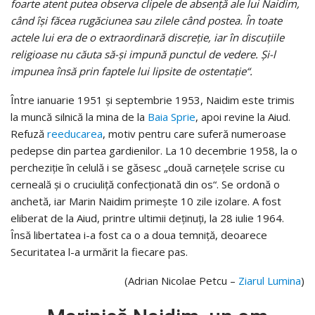
foarte atent putea observa clipele de absenţă ale lui Naidim,
când îşi făcea rugăciunea sau zilele când postea. În toate
actele lui era de o extraordinară discreţie, iar în discuţiile
religioase nu căuta să-şi impună punctul de vedere. Şi-l
impunea însă prin faptele lui lipsite de ostentaţie“.
Între ianuarie 1951 şi septembrie 1953, Naidim este trimis
la muncă silnică la mina de la
Baia Sprie
, apoi revine la Aiud.
Refuză
reeducarea
, motiv pentru care suferă numeroase
pedepse din partea gardienilor. La 10 decembrie 1958, la o
percheziţie în celulă i se găsesc „două carneţele scrise cu
cerneală şi o cruciuliţă confecţionată din os“. Se ordonă o
anchetă, iar Marin Naidim primeşte 10 zile izolare. A fost
eliberat de la Aiud, printre ultimii deţinuţi, la 28 iulie 1964.
Însă libertatea i-a fost ca o a doua temniţă, deoarece
Securitatea l-a urmărit la fiecare pas.
(Adrian Nicolae Petcu –
Ziarul Lumina
)