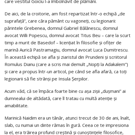
care vestitul Goiciu l-a îmbolnăvit de plămâni.
De aici, de la croitorie, am fost repartizat într-o echipă „de
suprafață”, care căra pământ cu vagoneți, cu legionarii:
părintele Grebenea, domnul Gabriel Bălănescu, domnul
avocat Willi Popescu, domnul avocat Titus Beu – care la scurt
timp a murit de Basedof – licențiat în filosofie și ofițer de
marină Aurică Pastramagiu, domnul avocat Luca Dumitrescu.
În această echipă se afla și ziaristul din Prundeni și scriitorul
Romulus Dianu (care a scris mai demult „Nopți la Adakalem”)
și care a propus într-un articol, pe când se afla afară, ca toți
legionarii să fie strânși pe Insula Șerpilor.
Acum văd, că se împăca foarte bine cu așa zișii „dușmani” ai
dumnealui de altădată, care îl tratau cu multă atenție și
amabilitate.
Marinică Naidim era un tânăr, atunci trecut de 30 de ani, înalt,
slab, cu numai un dinte rămas în gură. Ceea ce te impresiona
la el, era trăirea profund creștină și cunoștințele filosofice,