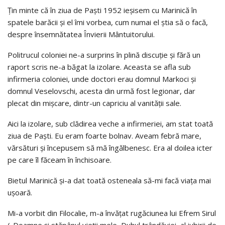
Țin minte că în ziua de Paști 1952 ieșisem cu Marinică în
spatele barăcii și el îmi vorbea, cum numai el știa să o facă,
despre însemnătatea Învierii Mântuitorului.
Politrucul coloniei ne-a surprins în plină discuție și fără un
raport scris ne-a băgat la izolare. Aceasta se afla sub
infirmeria coloniei, unde doctori erau domnul Markoci și
domnul Veselovschi, acesta din urmă fost legionar, dar
plecat din mișcare, dintr-un capriciu al vanității sale.
Aici la izolare, sub clădirea veche a infirmeriei, am stat toată
ziua de Paști. Eu eram foarte bolnav. Aveam febră mare,
vărsături și începusem să mă îngălbenesc. Era al doilea icter
pe care îl făceam în închisoare.
Bietul Marinică și-a dat toată osteneala să-mi facă viața mai
ușoară.
Mi-a vorbit din Filocalie, m-a învățat rugăciunea lui Efrem Sirul