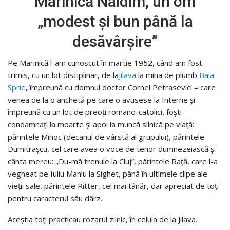
Marinică Naidim, un om
„modest și bun până la
desăvârșire”
Pe Marinică l-am cunoscut în martie 1952, când am fost
trimis, cu un lot disciplinar, de la
Jilava
la mina de plumb
Baia
Sprie
, împreună cu domnul doctor Cornel Petrasevici – care
venea de la o anchetă pe care o avusese la Interne și
împreună cu un lot de preoți romano-catolici, foști
condamnați la moarte și apoi la muncă silnică pe viață:
părintele Mihoc (decanul de vârstă al grupului), părintele
Dumitrașcu, cel care avea o voce de tenor dumnezeiască și
cânta mereu: „Du-mă trenule la Cluj”, părintele Rață, care l-a
vegheat pe Iuliu Maniu la Sighet, până în ultimele clipe ale
vieții sale, părintele Ritter, cel mai tânăr, dar apreciat de toți
pentru caracterul său dârz.
Aceștia toți practicau rozarul zilnic, în celula de la Jilava.