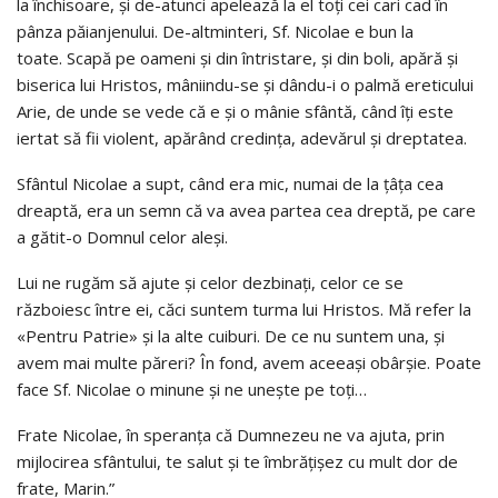
la închisoare, și de-atunci apelează la el toți cei cari cad în
pânza păianjenului. De-altminteri, Sf. Nicolae e bun la
toate. Scapă pe oameni și din întristare, și din boli, apără și
biserica lui Hristos, mâniindu-se și dându-i o palmă ereticului
Arie, de unde se vede că e și o mânie sfântă, când îți este
iertat să fii violent, apărând credința, adevărul și dreptatea.
Sfântul Nicolae a supt, când era mic, numai de la țâța cea
dreaptă, era un semn că va avea partea cea dreptă, pe care
a gătit-o Domnul celor aleși.
Lui ne rugăm să ajute și celor dezbinați, celor ce se
războiesc între ei, căci suntem turma lui Hristos. Mă refer la
«Pentru Patrie» și la alte cuiburi. De ce nu suntem una, și
avem mai multe păreri? În fond, avem aceeași obârșie. Poate
face Sf. Nicolae o minune și ne unește pe toți…
Frate Nicolae, în speranța că Dumnezeu ne va ajuta, prin
mijlocirea sfântului, te salut și te îmbrățișez cu mult dor de
frate, Marin.”