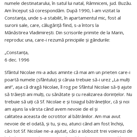
numele destinatarului, în satul lui natal, Râmniceni, jud. Buzău.
Am început să corespondăm. După 1990, l-am vizitat la
Constanța, unde s-a stabilit, în apartamentul mic, fost al
surorii sale, care, călugăriță fiind, s-a întors la
Mănăstirea Vladimirești. Din scrisorile primite de la Marin,
reproduc una, care-i rezumă principiile și gândurile:
„Constanța,
6 dec. 1996
Sfântul Nicolae mi-a adus aminte că mai am un prieten care-i
poartă numele (sfântului) și căruia trebuie să-i urez „La mulți
ani!”, așa că dragă Nicolae, îl rog pe Sfântul Nicolae să-ți ajute
să trăiești ani mulți, cu sănătate și cu realizarea dorințelor. Nu
trebuie să uiți că Sf. Nicolae e și toiagul bătrâneților, că și noi
am ajuns la vârsta când avem nevoie de el și
calitatea aceasta de ocrotitor al bătrânilor. Am mai avut
nevoie de el odată, și tu, și eu, atunci când am fost închiși,
căci tot Sf. Nicolae ne-a ajutat, căci a slobozit trei voievozi de