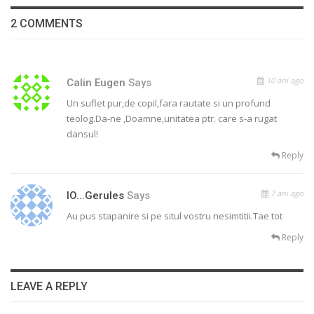
2 COMMENTS
10 ani ago
Calin Eugen
Says
Un suflet pur,de copil,fara rautate si un profund
teolog.Da-ne ,Doamne,unitatea ptr. care s-a rugat
dansul!
Reply
7 ani ago
IO...gerules
Says
Au pus stapanire si pe situl vostru nesimtitii.Tae tot
Reply
LEAVE A REPLY