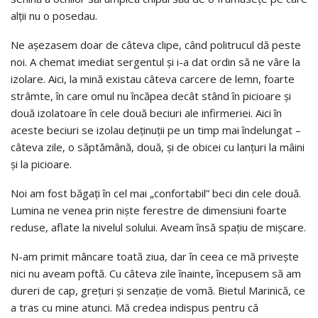
alții nu o posedau.
Ne așezasem doar de câteva clipe, când politrucul dă peste
noi. A chemat imediat sergentul și i-a dat ordin să ne vâre la
izolare. Aici, la mină existau câteva carcere de lemn, foarte
strâmte, în care omul nu încăpea decât stând în picioare și
două izolatoare în cele două beciuri ale infirmeriei. Aici în
aceste beciuri se izolau deținuții pe un timp mai îndelungat –
câteva zile, o săptămână, două, și de obicei cu lanțuri la mâini
și la picioare.
Noi am fost băgați în cel mai „confortabil” beci din cele două.
Lumina ne venea prin niște ferestre de dimensiuni foarte
reduse, aflate la nivelul solului. Aveam însă spațiu de mișcare.
N-am primit mâncare toată ziua, dar în ceea ce mă privește
nici nu aveam poftă. Cu câteva zile înainte, începusem să am
dureri de cap, grețuri și senzație de vomă. Bietul Marinică, ce
a tras cu mine atunci. Mă credea indispus pentru că