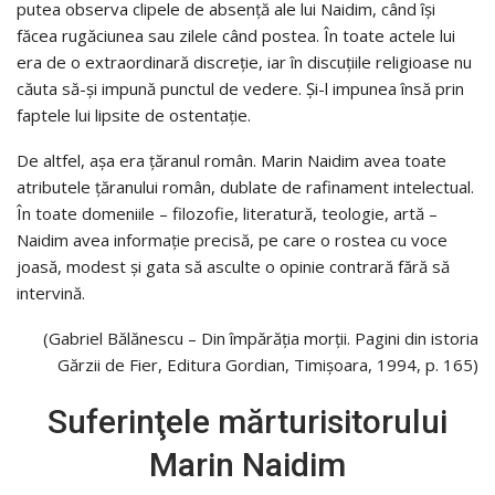
putea observa clipele de absență ale lui Naidim, când își
făcea rugăciunea sau zilele când postea. În toate actele lui
era de o extraordinară discreție, iar în discuțiile religioase nu
căuta să-și impună punctul de vedere. Și-l impunea însă prin
faptele lui lipsite de ostentație.
De altfel, așa era țăranul român. Marin Naidim avea toate
atributele țăranului român, dublate de rafinament intelectual.
În toate domeniile – filozofie, literatură, teologie, artă –
Naidim avea informație precisă, pe care o rostea cu voce
joasă, modest și gata să asculte o opinie contrară fără să
intervină.
(Gabriel Bălănescu – Din împărăția morții. Pagini din istoria
Gărzii de Fier, Editura Gordian, Timişoara, 1994, p. 165)
Suferinţele mărturisitorului
Marin Naidim