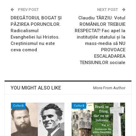
PREV POST
NEXT POST
DREGĂTORUL BOGAT ȘI
Claudiu TÂRZIU: Votul
PĂZIREA PORUNCILOR.
ROMÂNILOR TREBUIE
Radicalismul
RESPECTAT! Fac apel la
Evangheliei lui Hristos.
instituțiile statului și la
Creștinismul nu este
mass-media să NU
ceva comod
PROVOACE
ESCALADAREA
TENSIUNILOR sociale
YOU MIGHT ALSO LIKE
More From Author
Cultură
Cultură