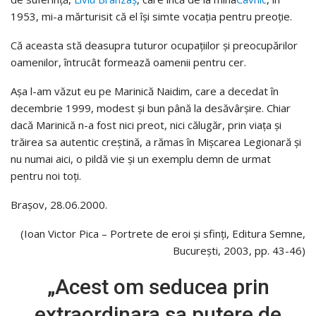
1953, mi-a mărturisit că el își simte vocația pentru preoție.
Că aceasta stă deasupra tuturor ocupațiilor și preocupărilor
oamenilor, întrucât formează oamenii pentru cer.
Așa l-am văzut eu pe Marinică Naidim, care a decedat în
decembrie 1999, modest și bun până la desăvârșire. Chiar
dacă Marinică n-a fost nici preot, nici călugăr, prin viața și
trăirea sa autentic creștină, a rămas în Mișcarea Legionară și
nu numai aici, o pildă vie și un exemplu demn de urmat
pentru noi toți.
Brașov, 28.06.2000.
(Ioan Victor Pica – Portrete de eroi și sfinți, Editura Semne,
București, 2003, pp. 43-46)
„Acest om seducea prin
extraordinara sa putere de