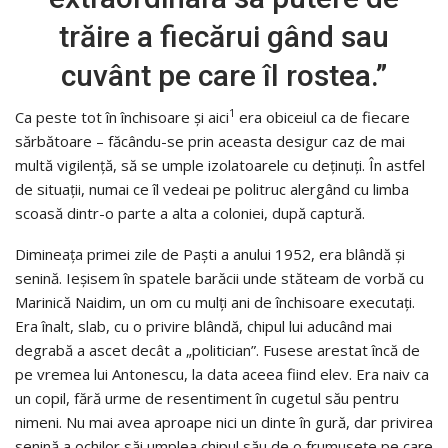
trăire a fiecărui gând sau
cuvânt pe care îl rostea.”
1
Ca peste tot în închisoare și aici
era obiceiul ca de fiecare
sărbătoare – făcându-se prin aceasta desigur caz de mai
multă vigilență, să se umple izolatoarele cu deținuți. În astfel
de situații, numai ce îl vedeai pe politruc alergând cu limba
scoasă dintr-o parte a alta a coloniei, după captură.
Dimineața primei zile de Paști a anului 1952, era blândă și
senină. Ieșisem în spatele barăcii unde stăteam de vorbă cu
Marinică Naidim, un om cu mulți ani de închisoare executați.
Era înalt, slab, cu o privire blândă, chipul lui aducând mai
degrabă a ascet decât a „politician”. Fusese arestat încă de
pe vremea lui Antonescu, la data aceea fiind elev. Era naiv ca
un copil, fără urme de resentiment în cugetul său pentru
nimeni. Nu mai avea aproape nici un dinte în gură, dar privirea
senină a ochilor săi umplea chipul său de o frumusețe pe care