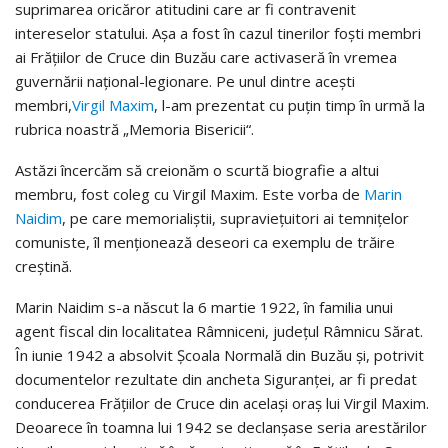
suprimarea oricăror atitudini care ar fi contravenit
intereselor statului. Aşa a fost în cazul tinerilor foşti membri
ai Frăţiilor de Cruce din Buzău care activaseră în vremea
guvernării naţional-legionare. Pe unul dintre aceşti
membri,
Virgil Maxim
, l-am prezentat cu puţin timp în urmă la
rubrica noastră „Memoria Bisericii“.
Astăzi încercăm să creionăm o scurtă biografie a altui
membru, fost coleg cu Virgil Maxim. Este vorba de
Marin
Naidim
, pe care memorialiştii, supravieţuitori ai temniţelor
comuniste, îl menţionează deseori ca exemplu de trăire
creştină.
Marin Naidim s-a născut la 6 martie 1922, în familia unui
agent fiscal din localitatea Râmniceni, judeţul Râmnicu Sărat.
În iunie 1942 a absolvit Şcoala Normală din Buzău şi, potrivit
documentelor rezultate din ancheta Siguranţei, ar fi predat
conducerea Frăţiilor de Cruce din acelaşi oraş lui Virgil Maxim.
Deoarece în toamna lui 1942 se declanşase seria arestărilor