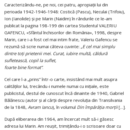
Caracterizându-ne, pe noi, cei patru, apropiații lui din
perioada 1942-1946-1948: Costică (Pascu), Neculai (Trifoiu),
Ion (Ianolide) și pe Marin (Naidim) în rândurile ce le-am
publicat la pagina 198-199 din cartea Studentul VALERIU
GAFENCU, «Sfântul închisorilor din România», 1998, despre
Marin, care i-a fost cel mai intim frate, Valeriu Gafencu se
rezumă să scrie numai câteva cuvinte:
„E cel mai simplu
dintre toți prietenii mei. Curat, iubire multă, căldură
sufletească, copil la suflet,
foarte bine format”
.
Cel care l-a „prins” într-o carte, insistând mai mult asupra
calităților lui, trecându-i numele numai cu inițiale, este
publicistul, destul de cunoscut încă dinainte de 1940, Gabriel
Bălănescu (autor și al cărții despre revoluția din Transilvania
de la 1848,
Avram Iancu
), în volumul
Din împărăția morții
[…].
După eliberarea din 1964, am încercat mult să-i găsesc
adresa lui Marin. Am reușit, trimițându-i o scrisoare doar cu