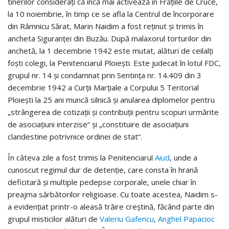
tinerilor consideraţi că încă mai activează în Frăţiile de Cruce,
la 10 noiembrie, în timp ce se afla la Centrul de încorporare
din Râmnicu Sărat, Marin Naidim a fost reţinut şi trimis în
ancheta Siguranţei din Buzău. După malaxorul torturilor din
anchetă, la 1 decembrie 1942 este mutat, alături de ceilalţi
foşti colegi, la Penitenciarul Ploieşti. Este judecat în lotul FDC,
grupul nr. 14 şi condamnat prin Sentinţa nr. 14.409 din 3
decembrie 1942 a Curţii Marţiale a Corpului 5 Teritorial
Ploieşti la 25 ani muncă silnică şi anularea diplomelor pentru
„strângerea de cotizaţii şi contribuţii pentru scopuri urmărite
de asociaţiuni interzise“ şi „constituire de asociaţiuni
clandestine potrivnice ordinei de stat“.
În câteva zile a fost trimis la Penitenciarul
Aiud
, unde a
cunoscut regimul dur de detenţie, care consta în hrană
deficitară şi multiple pedepse corporale, unele chiar în
preajma sărbătorilor religioase. Cu toate acestea, Naidim s-
a evidenţiat printr-o aleasă trăire creştină, făcând parte din
grupul misticilor alături de
Valeriu Gafencu
,
Anghel Papacioc