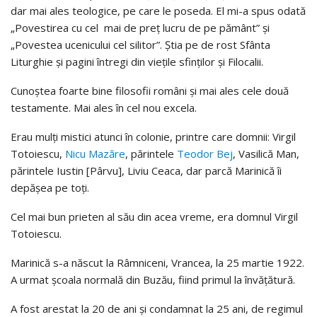
dar mai ales teologice, pe care le poseda. El mi-a spus odată
„Povestirea cu cel mai de preț lucru de pe pământ” și
„Povestea ucenicului cel silitor”. Știa pe de rost Sfânta
Liturghie și pagini întregi din viețile sfinților și Filocalii.
Cunoștea foarte bine filosofii români și mai ales cele două
testamente. Mai ales în cel nou excela.
Erau mulți mistici atunci în colonie, printre care domnii: Virgil
Totoiescu,
Nicu Mazăre
, părintele
Teodor Bej
, Vasilică Man,
părintele Iustin [Pârvu], Liviu Ceaca, dar parcă Marinică îi
depășea pe toți.
Cel mai bun prieten al său din acea vreme, era domnul Virgil
Totoiescu.
Marinică s-a născut la Râmniceni, Vrancea, la 25 martie 1922.
A urmat școala normală din Buzău, fiind primul la învățătură.
A fost arestat la 20 de ani și condamnat la 25 ani, de regimul