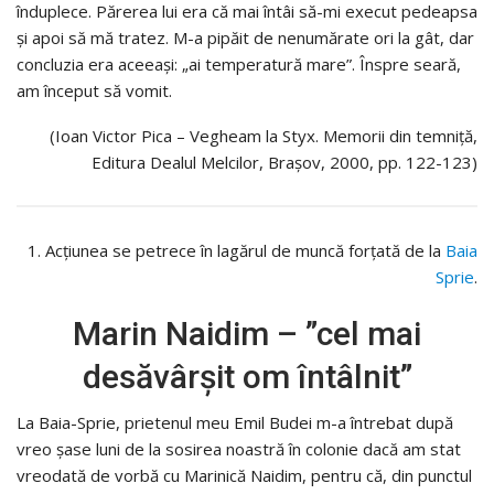
înduplece. Părerea lui era că mai întâi să-mi execut pedeapsa
și apoi să mă tratez. M-a pipăit de nenumărate ori la gât, dar
concluzia era aceeași: „ai temperatură mare”. Înspre seară,
am început să vomit.
(Ioan Victor Pica – Vegheam la Styx. Memorii din temniță,
Editura Dealul Melcilor, Brașov, 2000, pp. 122-123)
1. Acțiunea se petrece în lagărul de muncă forțată de la
Baia
Sprie
.
Marin Naidim – ”cel mai
desăvârșit om întâlnit”
La Baia-Sprie, prietenul meu Emil Budei m-a întrebat după
vreo șase luni de la sosirea noastră în colonie dacă am stat
vreodată de vorbă cu Marinică Naidim, pentru că, din punctul