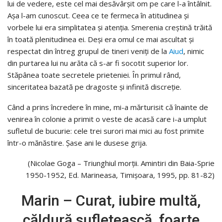
lui de vedere, este cel mai desăvârșit om pe care l-a întâlnit.
Așa l-am cunoscut. Ceea ce te fermeca în atitudinea și
vorbele lui era simplitatea și atenția. Smerenia creștină trăită
în toată plenitudinea ei. Deși era omul ce mai ascultat și
respectat din întreg grupul de tineri veniți de la
Aiud
, nimic
din purtarea lui nu arăta că s-ar fi socotit superior lor.
Stăpânea toate secretele prieteniei. În primul rând,
sinceritatea bazată pe dragoste și infinită discreție.
Când a prins încredere în mine, mi-a mărturisit că înainte de
venirea în colonie a primit o veste de acasă care i-a umplut
sufletul de bucurie: cele trei surori mai mici au fost primite
într-o mănăstire. Șase ani le dusese grija.
(Nicolae Goga – Triunghiul morții. Amintiri din Baia-Sprie
1950-1952, Ed. Marineasa, Timișoara, 1995, pp. 81-82)
Marin – Curat, iubire multă,
căldură sufletească, foarte