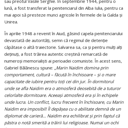
sau preotul Vasile Serghie. În septembrie 1944, pentru o
lună, a fost transferat la penitenciarul din Alba Iulia, pentru ca
mai apoi să presteze munci agricole în fermele de la Galda şi
Unirea.
În aprilie 1948 a revenit în Aiud, găsind capela penitenciarului
devastată de autorităţi, semn că regimul de detenţie
căpătase o altă traiectorie. Salvarea sa, ca şi pentru mulţi alţi
deţinuţi, a fost trăirea autentic creştină remarcată de
numeroşi memorialişti ai perioadei comuniste. În acest sens,
Gabriel Bălănescu spune:
„Marin Naidim domina prin
comportament, cultură – făcută în închisoare – şi o mare
capacitate de iubire pentru toţi cei din jur. În dormitorul
unde se afla Naidim era o atmosferă deosebită de a tuturor
celorlalte dormitoare. Aceeaşi atmosferă era şi în echipele
unde lucra. Un conflict, lucru frecvent în închisoare, cu Marin
Naidim era imposibil! Îl depăşea cu o abilitate demnă de un
diplomat de carieră… Naidim era echilibrat şi prin faptul că
păstra o notă smerită a trăirii lui religioase. Numai un ochi