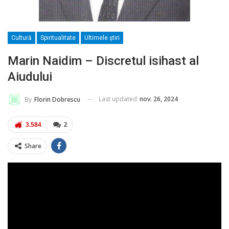
Cultură
Spiritualitate
Ultimele ştiri
Marin Naidim – Discretul isihast al
Aiudului
Last updated
nov. 26, 2024
By
Florin Dobrescu
3.584
2
Share