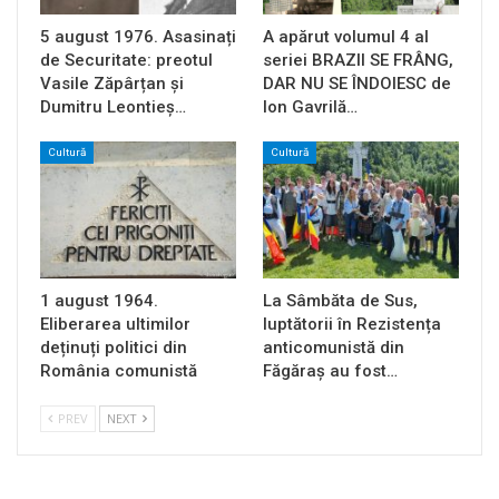
5 august 1976. Asasinați
A apărut volumul 4 al
de Securitate: preotul
seriei BRAZII SE FRÂNG,
Vasile Zăpârțan și
DAR NU SE ÎNDOIESC de
Dumitru Leontieș…
Ion Gavrilă…
Cultură
Cultură
1 august 1964.
La Sâmbăta de Sus,
Eliberarea ultimilor
luptătorii în Rezistența
deținuți politici din
anticomunistă din
România comunistă
Făgăraș au fost…
PREV
NEXT