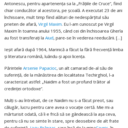
Antonescu, pentru apartenența sa la „Frățiile de Cruce”, fiind
chiar conducător al acestora, pe școală. A executat 23 de ani
închisoare, mult timp fiind alături de nedespărțitul său
prieten de afară,
Virgil Maxim
. Eu l-am cunoscut pe Virgil
Maxim în toamna anului 1955, când cei din închisoarea Gherla
au fost transferați la
Aiud
, pare-se în vederea reeducării. […]
Ieșit afară după 1964, Marinică a făcut la fără frecvență limba
și literatura română, luându-și apoi licența.
Părintele
Arsenie Papacioc
, un alt camarad de-al său de
suferință, de la mănăstirea din localitatea Techirghiol, l-a
caracterizat astfel: „Naidim a fost un profund trăitor al
credinței ortodoxe”.
Mulți s-au întrebat, de ce Naidim nu s-a făcut preot, sau
călugăr, lucru pentru care avea o vocație certă. Mie mi-a
mărturisit odată, că îi e frică să se gândească la așa ceva,
pentru că nu se simte în stare, spre deosebire de alt frate
de suferință,
Liviu Brânzaș
, care încă de la mina
Cavnic
, în