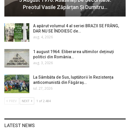
Preotul Vasile Zăpârțan Și Dumitru…
A apărut volumul 4 al seriei BRAZII SE FRÂNG,
DAR NU SE ÎNDOIESC de…
aug. 4, 2026
1 august 1964. Eliberarea ultimilor deținuți
politici din România…
aug. 3, 2026
La Sâmbăta de Sus, luptătorii în Rezistența
anticomunistă din Făgăraș…
iul. 27, 2026
PREV
NEXT
1 of 2.484
LATEST NEWS