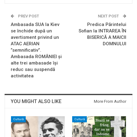
PREV POST
NEXT POST
Ambasada SUA la Kiev
Predica Părintelui
se închide după un
Sofian la INTRAREA ÎN
avertisment privind un
BISERICĂ A MAICII
ATAC AERIAN
DOMNULUI
”semnificativ”.
Ambasada ROMÂNIEI și
alte trei ambasade își
reduc sau suspendă
activitatea
YOU MIGHT ALSO LIKE
More From Author
Cultură
Cultură