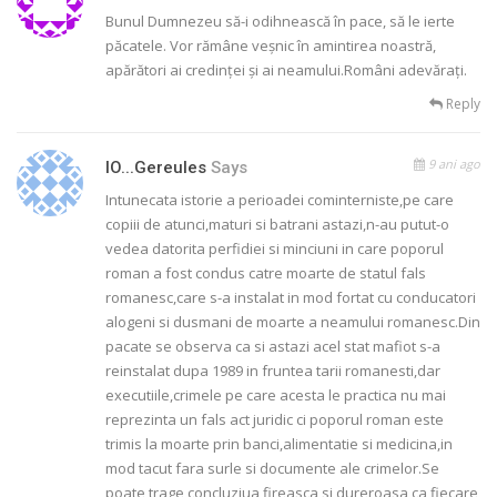
Bunul Dumnezeu să-i odihnească în pace, să le ierte
păcatele. Vor rămâne veșnic în amintirea noastră,
apărători ai credinței și ai neamului.Români adevărați.
Reply
9 ani ago
IO...gereules
Says
Intunecata istorie a perioadei cominterniste,pe care
copiii de atunci,maturi si batrani astazi,n-au putut-o
vedea datorita perfidiei si minciuni in care poporul
roman a fost condus catre moarte de statul fals
romanesc,care s-a instalat in mod fortat cu conducatori
alogeni si dusmani de moarte a neamului romanesc.Din
pacate se observa ca si astazi acel stat mafiot s-a
reinstalat dupa 1989 in fruntea tarii romanesti,dar
executiile,crimele pe care acesta le practica nu mai
reprezinta un fals act juridic ci poporul roman este
trimis la moarte prin banci,alimentatie si medicina,in
mod tacut fara surle si documente ale crimelor.Se
poate trage concluziua fireasca si dureroasa ca fiecare