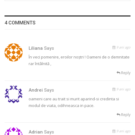
4 COMMENTS
9 ani ago
Liliana
Says
În veci pomenire, eroilor noștri ! Oameni de o demnitate
rar întâlnită ,
Reply
9 ani ago
Andrei
Says
oameni care au trait si murit aparind-si credinta si
modul de viata, odihneasca in pace.
Reply
9 ani ago
Adrian
Says