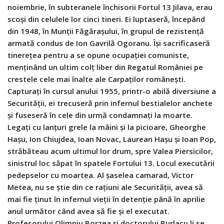
noiembrie, în subteranele închisorii Fortul 13 Jilava, erau
scoși din celulele lor cinci tineri. Ei luptaseră, începând
din 1948, în Munții Făgărașului, în grupul de rezistență
armată condus de Ion Gavrilă Ogoranu. Își sacrificaseră
tinerețea pentru a se opune ocupației comuniste,
menținând un ultim colț liber din Regatul României pe
crestele cele mai înalte ale Carpaților românești.
Capturați în cursul anului 1955, printr-o abilă diversiune a
Securității, ei trecuseră prin infernul bestialelor anchete
și fuseseră în cele din urmă condamnați la moarte.
Legați cu lanțuri grele la mâini și la picioare, Gheorghe
Hașu, Ion Chiujdea, Ioan Novac, Laurean Hașu și Ioan Pop,
străbăteau acum ultimul lor drum, spre Valea Piersicilor,
sinistrul loc săpat în spatele Fortului 13. Locul executării
pedepselor cu moartea. Al șaselea camarad, Victor
Metea, nu se știe din ce rațiuni ale Securității, avea să
mai fie ținut în infernul vieții în detenție până în aprilie
anul următor când avea să fie și el executat.
Profesorului Olimpiu Borzea și doctorului Burlacu li se