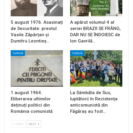
5 august 1976. Asasinați
A apărut volumul 4 al
de Securitate: preotul
seriei BRAZII SE FRÂNG,
Vasile Zăpârțan și
DAR NU SE ÎNDOIESC de
Dumitru Leontieș…
Ion Gavrilă…
Cultură
Cultură
1 august 1964.
La Sâmbăta de Sus,
Eliberarea ultimilor
luptătorii în Rezistența
deținuți politici din
anticomunistă din
România comunistă
Făgăraș au fost…
PREV
NEXT