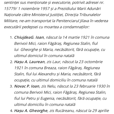
sentinţei sus menţionate şi executorie, potrivit adresei nr.
15779/ 1 noiembrie 1957 şi a Prezidiului Marii Adunări
Naţionale către Ministerul Justiţiei, Direcţia Tribunalelor
Militare, ne-am transportat la Penitenciarul Jilava în vederea
executării pedepsei cu moartea a condamnaţilor:
Chiujdea
G
.
Ioan
, născut la 14 martie 1921 în comuna
Berivoii Mici, raion Făgăraş, Regiunea Stalin, fiul
lui Gheorghe şi Maria, necăsătorit, fără ocupaţie, cu
ultimul domiciul în comuna natală
Haşu A. Laurean
, zis Laur, născut la 23 octombrie
1921 în comuna Breaza, raion Făgăraş, Regiunea
Stalin, fiul lui Alexandru şi Maria, necăsătorit, fără
ocupaţie, cu ultimul domiciliu în comuna natală
Novac P. Ioan
, zis Nelu, născut la 23 februarie 1930 în
comuna Berivoii Mici, raion Făgăraş, Regiunea Stalin,
fiul lui Petru şi Eugenia, necăsătorit, fără ocupaţie, cu
ultimul domiciliu în comuna natală
Haşu A. Gheorghe
, zis Rucăreanu, născut la 29 aprilie