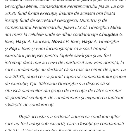
Ghiorghiu Mihai, comandantul Penitenciarului Jilava. La ora
20:30 fiind fixată execuţia, înainte de această oră fixată
însoţiţi fiind de secretarul Georgescu Dumitru şi de
comandantul Penitenciarului Jilava Lt.Col. Ghiorghiu Mihai
am mers la celulele unde se aflau condamnaţii
Chiujdea
G.
Ioan,
Haşu
A. Laurean
, Novac
P. Ioan,
Haşu
A. Gheorghe
şi
Pop
I. Ioan şi i-am încunoștinţat că a sosit timpul
executării pedepsei pentru faptele săvârşite şi au fost
întrebaţi dacă mai au ceva de mărturisit sau vreo dorinţă, la
care condamnaţii au declarat că nu mai au nimic de spus. La
ora 20:30, după ce s-a primit raportul comandantului grupei
de execuţie, Cpt. Sălceanu Gheorghe s-a dispus să se
citească oamenilor din grupa de execuţie de către secretar
dispozitivul sentinţei de condamnare şi expunerea faptelor
săvârşite de condamnaţi.
După aceasta s-a ordonat aducerea condamnaţilor
care au fost aduşi sub excortă, care a însoţit pe condamnaţi
până la stâlpii de execuţie, însoţit de comandantul