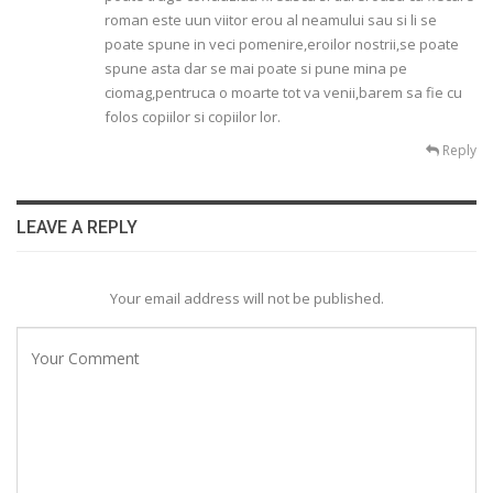
roman este uun viitor erou al neamului sau si li se
poate spune in veci pomenire,eroilor nostrii,se poate
spune asta dar se mai poate si pune mina pe
ciomag,pentruca o moarte tot va venii,barem sa fie cu
folos copiilor si copiilor lor.
Reply
LEAVE A REPLY
Your email address will not be published.