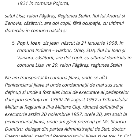
1921 în comuna Pojorta,
satul Lisa, raion Făgăraş, Regiunea Stalin, fiul lui Andrei şi
Zenovia, căsătorit, are doi copii, fără ocupaţie, cu ultimul
domiciliu în comuna natală şi
Pop I. Ioan
, zis Jean, născut la 21 ianuarie 1908, în
comuna Indiana – Harbor, Ohio, SUA, fiul lui Ioan şi
Varvara, căsătorit, are doi copii, cu ultimul domiciliu în
comuna Lisa, nr 29, raion Făgăraş, regiunea Stalin
Ne-am transportat în comuna Jilava, unde se află
Penitenciarul Jilava şi unde condamnaţii de mai sus sunt
deţinuţi şi unde a fost ales locul de executare al pedepselor
date prin sentinţa nr. 1369/ 26 august 1957 a Tribunalului
Militar al Regiunii a III-a Militare Cluj, rămasă definitivă şi
executorie astăzi 20 noiembrie 1957, orele 20, am sosit la
penitenciarul Jilava, unde am găsit prezenţi pe Mr. Stanciu
Dumitru, delegat din partea Administraţiei de Stat, doctor
Enescu Mihai, medicul Penitenciarului Jilava şi pe tov. Lt. Col.