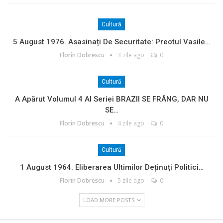
Cultură
5 August 1976. Asasinați De Securitate: Preotul Vasile…
Florin Dobrescu
3 zile ago
0
Cultură
A Apărut Volumul 4 Al Seriei BRAZII SE FRÂNG, DAR NU
SE…
Florin Dobrescu
4 zile ago
0
Cultură
1 August 1964. Eliberarea Ultimilor Deținuți Politici…
Florin Dobrescu
5 zile ago
0
LOAD MORE POSTS