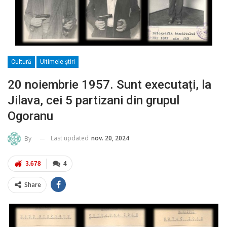
Cultură
Ultimele ştiri
20 noiembrie 1957. Sunt executați, la
Jilava, cei 5 partizani din grupul
Ogoranu
Last updated
nov. 20, 2024
By
3.678
4
Share