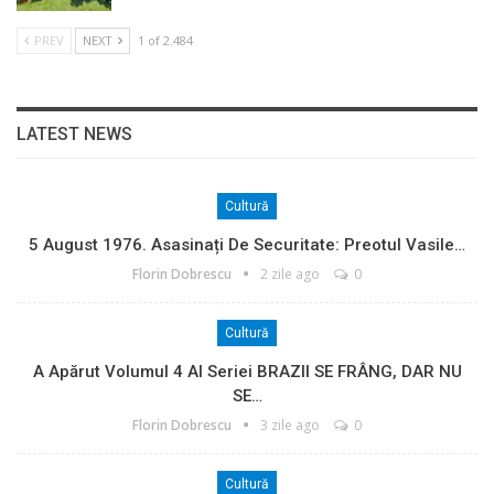
PREV
NEXT
1 of 2.484
LATEST NEWS
Cultură
5 August 1976. Asasinați De Securitate: Preotul Vasile…
Florin Dobrescu
2 zile ago
0
Cultură
A Apărut Volumul 4 Al Seriei BRAZII SE FRÂNG, DAR NU
SE…
Florin Dobrescu
3 zile ago
0
Cultură