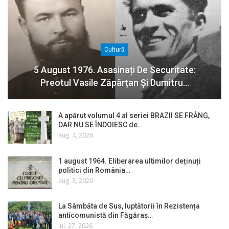
Cultură
5 August 1976. Asasinați De Securitate:
Preotul Vasile Zăpârțan Și Dumitru…
A apărut volumul 4 al seriei BRAZII SE FRÂNG,
DAR NU SE ÎNDOIESC de…
aug. 4, 2026
1 august 1964. Eliberarea ultimilor deținuți
politici din România…
aug. 3, 2026
La Sâmbăta de Sus, luptătorii în Rezistența
anticomunistă din Făgăraș…
iul. 27, 2026