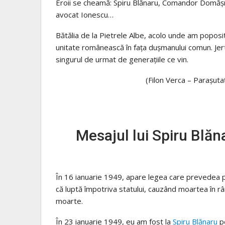
Eroii se cheamă: Spiru Blănaru, Comandor Domășn
avocat Ionescu…
Bătălia de la Pietrele Albe, acolo unde am poposit l
unitate românească în fața dușmanului comun. Jert
singurul de urmat de generaţiile ce vin.
(Filon Verca – Parașut
Mesajul lui Spiru Blă
În 16 ianuarie 1949, apare legea care prevedea
că luptă împotriva statului, cauzând moartea în râ
moarte.
În 23 ianuarie 1949, eu am fost la
Spiru Blănaru
pe