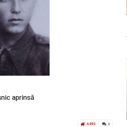
șnic aprinsă
4.993
1