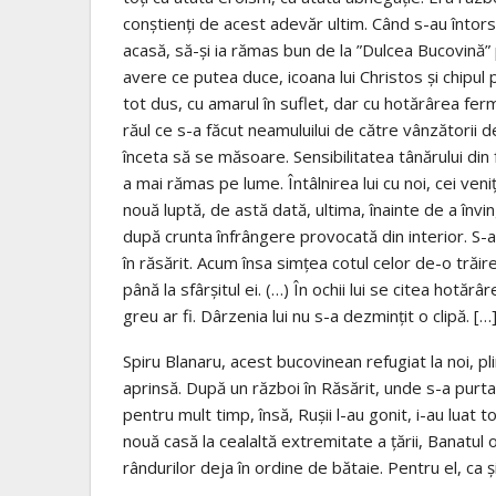
conştienţi de acest adevăr ultim. Când s-au întors 
acasă, să-şi ia rămas bun de la ”Dulcea Bucovină”
avere ce putea duce, icoana lui Christos şi chipul 
tot dus, cu amarul în suflet, dar cu hotărârea fer
răul ce s-a făcut neamuluilui de către vânzătorii d
înceta să se măsoare. Sensibilitatea tânărului din 
a mai rămas pe lume. Întâlnirea lui cu noi, cei ven
nouă luptă, de astă dată, ultima, înainte de a înv
după crunta înfrângere provocată din interior. S-a
în răsărit. Acum însa simţea cotul celor de-o trăir
până la sfârşitul ei. (…) În ochii lui se citea hotă
greu ar fi. Dârzenia lui nu s-a dezminţit o clipă. […
Spiru Blanaru, acest bucovinean refugiat la noi, pl
aprinsă. După un război în Răsărit, unde s-a purta
pentru mult timp, însă, Ruşii l-au gonit, i-au luat t
nouă casă la cealaltă extremitate a ţării, Banatul os
rândurilor deja în ordine de bătaie. Pentru el, ca și