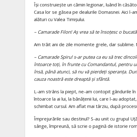
Îşi construieşte un cămin legionar, luând în căsăt
Casa lor se găsea pe dealurile Domasnei. Aici l-am
alături cu Valea Timișului.
– Camarade Filon! Aș vrea să te însoțesc o bucat
Am trăit ani de zile momente grele, dar sublime. N
– Camarade Spiru! s-ar putea ca eu să trec dinco
întoarce toţi, în frunte cu Comandantul, pentru ult
însă, până atunci, să nu vă pierdeţi speranţa. Du
cauza noastră este dreaptă şi sfântă.
L-am strâns la piept, ne-am contopit gândurile în 
întoarce la ai lui, la bănăţenii lui, care l-au adopt
schimbat cursul. Am aflat mai târziu, după procesu
Împrejurările sau destinul? S-au unit cu grupul Uț
sânge, împreună, să scrie o pagină de istorie ro