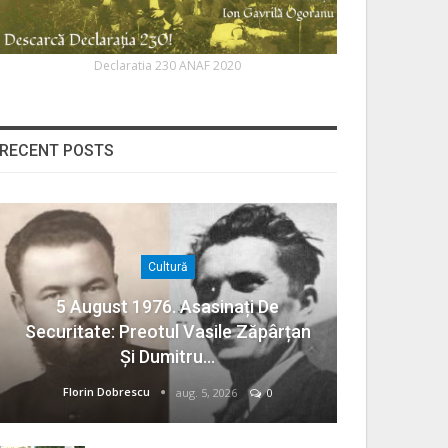
Declaratia 230 ANAF 2020
RECENT POSTS
Cultură
5 August 1976. Asasinați De
Securitate: Preotul Vasile Zăpârțan
Și Dumitru…
Florin Dobrescu
aug. 5, 2026
0