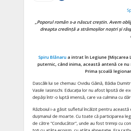
S
„Poporul român s-a născut creștin. Avem oblig
dreapta credință a strămoșilor noștri și răs
Spiru Blănaru
a intrat în Legiune [Mișcarea 
puternic, când inima, această antenă ce nu s
Prima şcoală legionara
Dascălii lui se chemau: Ovidiu Găină, Bădia Dumitr
Vasile Iasinschi. Educaţia lor nu afost lipsită de e
depăși într-o luptă imensă, care va culmina cu dă
Războiul i-a găsit sufletul încălzit pentru această
duşmanul de moarte. Cu toate că participarea leg
de către ”Conducător”, unde au fost trimişi cu con
toţi cu atâta eroism, cu atâta abnegație. Era razb