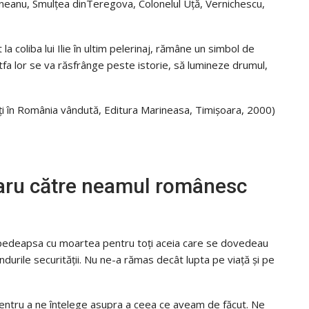
eanu, Smulțea dinTeregova, Colonelul Uţă, Vernichescu,
a coliba lui Ilie în ultim pelerinaj, rămâne un simbol de
fa lor se va răsfrânge peste istorie, să lumineze drumul,
ați în România vândută, Editura Marineasa, Timișoara, 2000)
naru către neamul românesc
 pedeapsa cu moartea pentru toţi aceia care se dovedeau
ndurile securităţii. Nu ne-a rămas decât lupta pe viaţă şi pe
ntru a ne înţelege asupra a ceea ce aveam de făcut. Ne