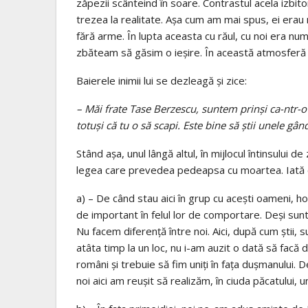
zăpezii scânteind în soare. Contrastul acela izbito
trezea la realitate. Aşa cum am mai spus, ei erau mul
fără arme. În lupta aceasta cu răul, cu noi era num
zbăteam să găsim o ieşire. În această atmosferă d
Baierele inimii lui se dezleagă şi zice:
– Măi frate Tase Berzescu, suntem prinşi ca-ntr-o
totuşi că tu o să scapi. Este bine să ştii unele gân
Stând aşa, unul lângă altul, în mijlocul întinsului
legea care prevedea pedeapsa cu moartea. Iată 
a) – De când stau aici în grup cu aceşti oameni, h
de important în felul lor de comportare. Deşi sunte
Nu facem diferenţă între noi. Aici, după cum ştii, sun
atâta timp la un loc, nu i-am auzit o dată să facă
români şi trebuie să fim uniţi în faţa duşmanului. 
noi aici am reuşit să realizăm, în ciuda păcatului, u