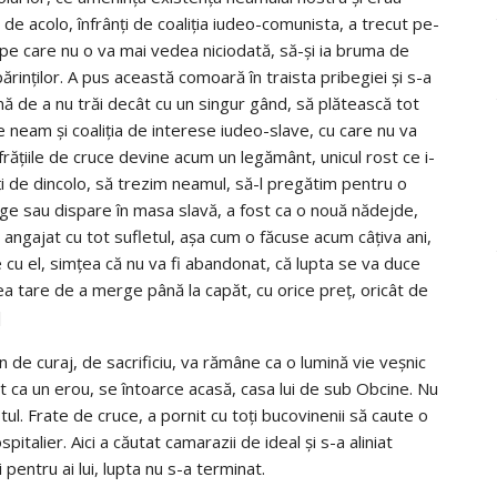
de acolo, înfrânţi de coaliția iudeo-comunista, a trecut pe-
 pe care nu o va mai vedea niciodată, să-şi ia bruma de
părinţilor. A pus această comoară în traista pribegiei şi s-a
mă de a nu trăi decât cu un singur gând, să plătească tot
e neam şi coaliţia de interese iudeo-slave, cu care nu va
frăţiile de cruce devine acum un legământ, unicul rost ce i-
iţi de dincolo, să trezim neamul, să-l pregătim pentru o
inge sau dispare în masa slavă, a fost ca o nouă nădejde,
 angajat cu tot sufletul, aşa cum o făcuse acum câţiva ani,
e cu el, simţea că nu va fi abandonat, că lupta se va duce
rârea tare de a merge până la capăt, cu orice preţ, oricât de
]
in de curaj, de sacrificiu, va rămâne ca o lumină vie veşnic
t ca un erou, se întoarce acasă, casa lui de sub Obcine. Nu
otul. Frate de cruce, a pornit cu toţi bucovinenii să caute o
pitalier. Aici a căutat camarazii de ideal şi s-a aliniat
 pentru ai lui, lupta nu s-a terminat.