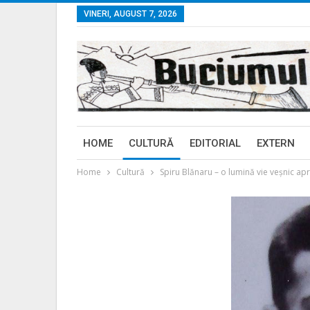
VINERI, AUGUST 7, 2026
HOME
CULTURĂ
EDITORIAL
EXTERN
Home
Cultură
Spiru Blănaru – o lumină vie veșnic ap