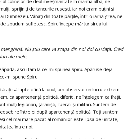
r al colinelor de deal înveşmântate în mantia albă, ne
ţi, sprijiniţi de tancurile ruseşti, iar noi eram puţini şi
ai Dumnezeu. Vânaţi din toate părţile, într-o iarnă grea, ne
e zbucium sufletesc, Spiru începe mărturisirea lui.
 menghină. Nu ştiu care va scăpa din noi doi cu viaţă. Cred
duri ale mele.
 de zăpadă, ascultam la ce-mi spunea Spiru. Apăruse deja
ce-mi spune Spiru:
otărâţi să lupte până la unul, am observat un lucru extrem
m, ca apartenenţă politică, diferiţi, ne înţelegem ca fraţii.
t mulţi legionari, ţărănişti, liberali şi militari. Suntem de
 deosebire între ei după apartenenţă politică. Toţi suntem
Deşi cel mai mare păcat al românilor este lipsa de unitate,
nitatea între noi.