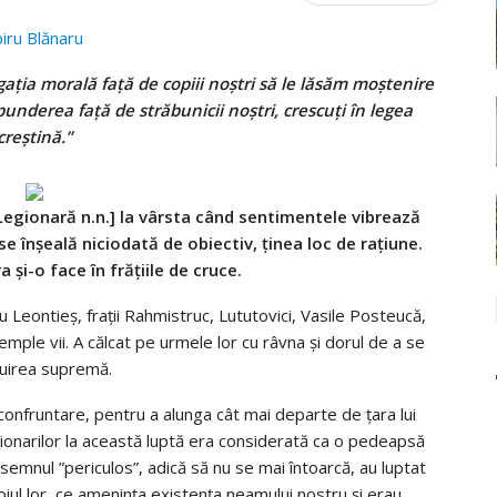
piru Blănaru
ația morală față de copiii noștri să le lăsăm moștenire
punderea față de străbunicii noștri, crescuți în legea
creștină.”
Legionară n.n.] la vârsta când sentimentele vibrează
e înşeală niciodată de obiectiv, ţinea loc de raţiune.
 şi-o face în frăţiile de cruce.
u Leontieș, frații Rahmistruc, Lututovici, Vasile Posteucă,
xemple vii. A călcat pe urmele lor cu râvna şi dorul de a se
ruirea supremă.
 confruntare, pentru a alunga cât mai departe de ţara lui
ionarilor la această luptă era considerată ca o pedeapsă
semnul ”periculos”, adică să nu se mai întoarcă, au luptat
oiul lor, ce ameninţa existenţa neamului nostru şi erau