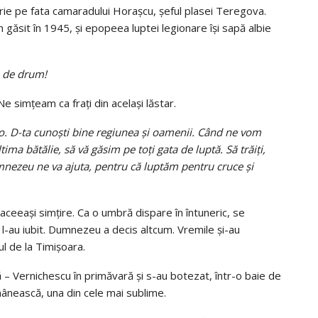
orie pe fata camaradului Horașcu, şeful plasei Teregova.
 găsit în 1945, şi epopeea luptei legionare îşi sapă albie
ă de drum!
e simţeam ca frați din acelaşi lăstar.
lo. D-ta cunoşti bine regiunea şi oamenii. Când ne vom
ima bătălie, să vă găsim pe toţi gata de luptă. Să trăiţi,
mnezeu ne va ajuta, pentru că luptăm pentru cruce şi
aceeaşi simţire. Ca o umbră dispare în întuneric, se
at, l-au iubit. Dumnezeu a decis altcum. Vremile şi-au
l de la Timişoara.
ă – Vernichescu în primăvară şi s-au botezat, într-o baie de
mânească, una din cele mai sublime.