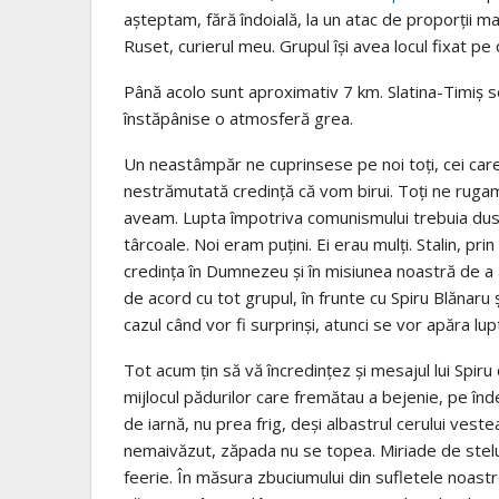
aşteptam, fără îndoială, la un atac de proporţii m
Ruset, curierul meu. Grupul îşi avea locul fixat p
Până acolo sunt aproximativ 7 km. Slatina-Timiş s
înstăpânise o atmosferă grea.
Un neastâmpăr ne cuprinsese pe noi toţi, cei care
nestrămutată credinţă că vom birui. Toţi ne rugam
aveam. Lupta împotriva comunismului trebuia dusă 
târcoale. Noi eram puţini. Ei erau mulţi. Stalin, prin
credinţa în Dumnezeu şi în misiunea noastră de a a
de acord cu tot grupul, în frunte cu Spiru Blănaru
cazul când vor fi surprinşi, atunci se vor apăra lup
Tot acum ţin să vă încredinţez şi mesajul lui Spir
mijlocul pădurilor care fremătau a bejenie, pe înde
de iarnă, nu prea frig, deşi albastrul cerului ves
nemaivăzut, zăpada nu se topea. Miriade de steluţ
feerie. În măsura zbuciumului din sufletele noastr