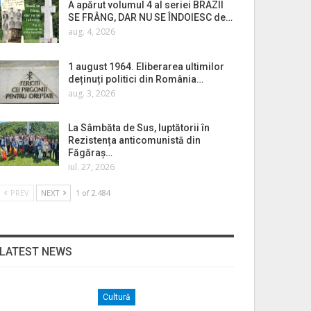
A apărut volumul 4 al seriei BRAZII
SE FRÂNG, DAR NU SE ÎNDOIESC de…
aug. 4, 2026
1 august 1964. Eliberarea ultimilor
deținuți politici din România…
aug. 3, 2026
La Sâmbăta de Sus, luptătorii în
Rezistența anticomunistă din
Făgăraș…
iul. 27, 2026
PREV
NEXT
1 of 2.484
LATEST NEWS
Cultură