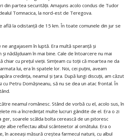
ari din partea securităţii. Amajuns acolo condus de Tudor
e dealul Tomnacica, la nord-est de Teregova.
e află la odistanţă de 15 km. În toate comunele din jur se
 ne angajasem în luptă. Era multă speranţă şi
 şi nădăjduiam în mai bine. Cale de întoarcere nu mai
chiar cu preţul vieţii. Simţeam cu toţii că moartea ne da
 armata lui, era în spatele lor. Noi, cei puţini, aveam
păra credinţa, neamul şi ţara. După lungi discuţii, am căzut
 şi cu Petru Domăşneanu, să nu se dea un atac frontal. În
tând.
u către neamul românesc. Stând de vorbă cu el, acolo sus, în
lete mi-a încredinţat multe lucruri gândite de el. Era o zi
tea ger, soarele scălda bolta cerească de un pitoresc
e albe reflectau albul scânteietor al omătului. Era o
e, în aceeaşi măsură creştea farmecul naturii, cu albul