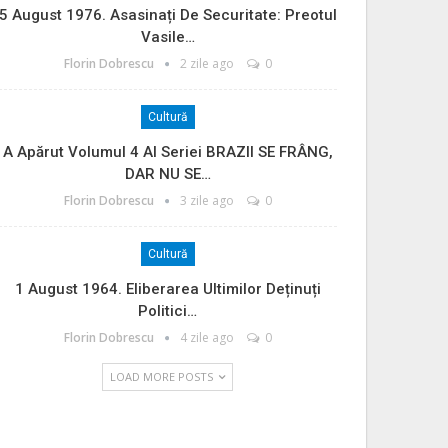
5 August 1976. Asasinați De Securitate: Preotul
Vasile…
Florin Dobrescu
2 zile ago
0
Cultură
A Apărut Volumul 4 Al Seriei BRAZII SE FRÂNG,
DAR NU SE…
Florin Dobrescu
3 zile ago
0
Cultură
1 August 1964. Eliberarea Ultimilor Deținuți
Politici…
Florin Dobrescu
4 zile ago
0
LOAD MORE POSTS