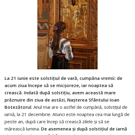
La 21 iunie este solstiţiul de vară, cumpăna vremii: de
acum ziua începe să se micşoreze, iar noaptea să
crească. Indată după solstiţiu, avem această mare
prăznuire din ziua de astăzi, Naşterea Sfântului Ioan
Botezătorul
. Anul mai are o astfel de cumpănă, solstiţiul de
iarnă, la 21 decembrie. Atunci este noaptea cea mai lungă de
peste an, după care încep să crească zilele şi să se
mărească lumina.
De asemenea şi după solstiţiul de iarnă