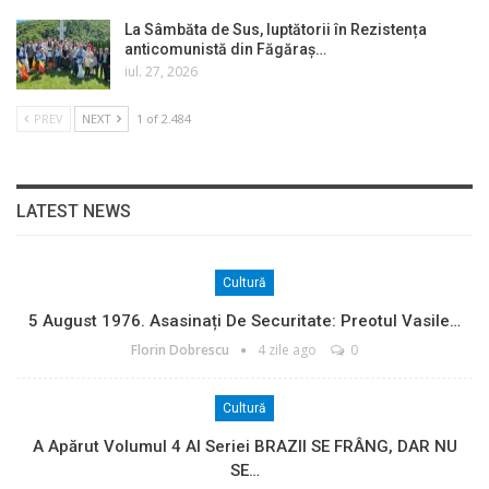
La Sâmbăta de Sus, luptătorii în Rezistența
anticomunistă din Făgăraș…
iul. 27, 2026
PREV
NEXT
1 of 2.484
LATEST NEWS
Cultură
5 August 1976. Asasinați De Securitate: Preotul Vasile…
Florin Dobrescu
4 zile ago
0
Cultură
A Apărut Volumul 4 Al Seriei BRAZII SE FRÂNG, DAR NU
SE…