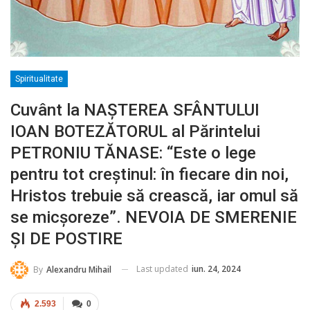
Spiritualitate
Cuvânt la NAȘTEREA SFÂNTULUI
IOAN BOTEZĂTORUL al Părintelui
PETRONIU TĂNASE: “Este o lege
pentru tot creştinul: în fiecare din noi,
Hristos trebuie să crească, iar omul să
se micşoreze”. NEVOIA DE SMERENIE
ȘI DE POSTIRE
Last updated
iun. 24, 2024
By
Alexandru Mihail
2.593
0