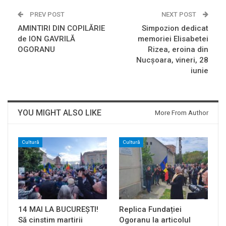
PREV POST
NEXT POST
AMINTIRI DIN COPILĂRIE
Simpozion dedicat
de ION GAVRILĂ
memoriei Elisabetei
OGORANU
Rizea, eroina din
Nucșoara, vineri, 28
iunie
YOU MIGHT ALSO LIKE
More From Author
Cultură
Cultură
14 MAI LA BUCUREȘTI!
Replica Fundației
Să cinstim martirii
Ogoranu la articolul