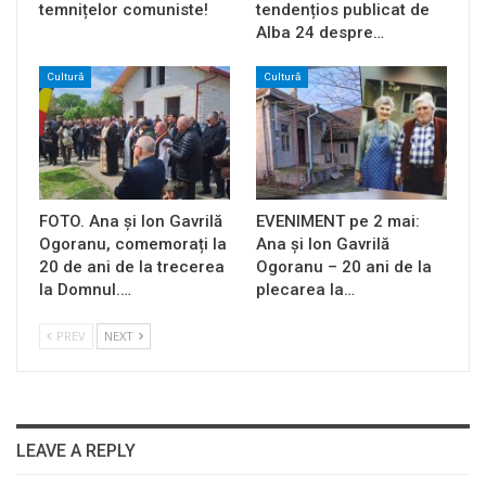
temnițelor comuniste!
tendențios publicat de
Alba 24 despre…
Cultură
Cultură
FOTO. Ana și Ion Gavrilă
EVENIMENT pe 2 mai:
Ogoranu, comemorați la
Ana și Ion Gavrilă
20 de ani de la trecerea
Ogoranu – 20 ani de la
la Domnul.…
plecarea la…
PREV
NEXT
LEAVE A REPLY