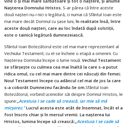
vine o şi mai mare sărbătoare şi tot o naştere, şi anume
Naşterea Domnului Hristos.
S-ar părea că între aceste
două naşteri nu-i nici o legătură, ci numai că Sfântul Ioan este
mai mare decât Domnul cu şase luni,
în realitate însă, între
aceste două naşteri, care au loc îndată după solstiţii,
este o tainică legătură dumnezeiască.
Sfântul Ioan Botezătorul este cel mai mare reprezentant al
Vechiului Testament; cu el se încheie o etapă a omenirii. Cu
Naşterea Domnului începe o lume nouă.
Vechiul Testament
se sfârşeşte cu culmea cea mai înaltă la care s-a putut
ridica omul, cu cel mai mare dintre cei născuţi din femei;
Noul Testament începe cu adâncul cel mai de jos la care
s-a coborât Dumnezeu facându-Se om.
Sfântul Ioan
Botezătorul, vorbind ucenicilor săi despre Domnul Hristos, le
spune:
„
Acestuia I se cade să crească, iar mie să mă
micşorez.”
Lucrul acesta este atât de în­semnat, încât el a
fost înscris chiar şi în mersul vremii. La naşterea lui
Hristos, lumina începe să crească:
„
Acestuia I se cade să