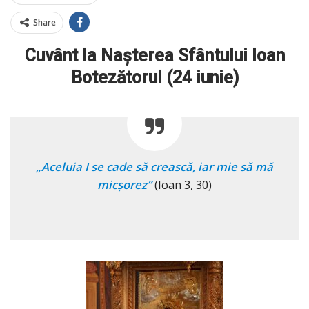
Share
Cuvânt la Naşterea Sfântului Ioan
Botezătorul (24 iunie)
„Aceluia I se cade să crească, iar mie să mă
micşorez”
(Ioan 3, 30)