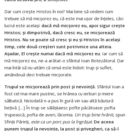
Dar cum creşte Hristos în noi? Mai bine să vedem cum
trebuie să mă micşorez eu, că este mai uşor de înţeles, căci
lu­crul este acelaşi:
dacă mă micşorez eu, apoi sigur creşte
Hristos; şi dimpotrivă, dacă cresc eu, se micşorează
Hristos
. Nu se poa­te să cresc şi eu şi Hristos în acelaşi
timp, cele două creşteri sunt potrivnice una alteia.
Aşadar, El creşte numai dacă mă micşorez eu
. Iar cum să
mă micşorez eu, ne-a arătat-o sfântul Ioan Botezătorul. Dar
mai întâi să nu uităm că omul este îndo­it: trup şi suflet,
amândouă deci trebuie micşorate.
Trupul se micşorează prin post şi nevoinţă.
Sfântul Ioan a
fost cel mai mare pustnic, se hrănea cu ierburi şi miere
sălba­tică. Niciodată n-a pus în gură vin sau altă băutură
beţivă. […] În trup se sălăşluiesc pofte păcătoase: pofta
trupească, pofta de averi, lăcomia.
Un trup bine hrănit
, spun
Sfinţii Părinţi,
este ca un porc pus la îngră­şat
.
De aceea
punem trupul la nevoinţe, la post şi privegheri, ca să-l