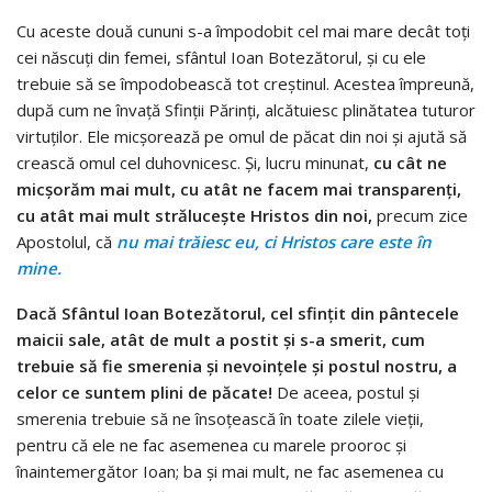
Cu aceste două cununi s-a împodobit cel mai mare decât toţi
cei născuţi din femei, sfântul Ioan Botezătorul, şi cu ele
trebuie să se împodobească tot creştinul. Acestea împreună,
după cum ne învaţă Sfinţii Părinţi, alcătuiesc plinătatea tutu­ror
virtuţilor. Ele micşorează pe omul de păcat din noi şi ajută să
crească omul cel duhovnicesc. Şi, lucru minunat,
cu cât ne
micşorăm mai mult, cu atât ne facem mai transparenţi,
cu atât mai mult străluceşte Hristos din noi,
precum zice
Apostolul, că
nu mai trăiesc eu, ci Hristos care este în
mine.
Dacă Sfântul Ioan Botezătorul, cel sfinţit din pântecele
maicii sale, atât de mult a postit şi s-a smerit, cum
trebuie să fie smerenia şi nevoinţele şi postul nostru, a
celor ce suntem plini de păcate!
De aceea, postul şi
smerenia trebuie să ne înso­ţească în toate zilele vieţii,
pentru că ele ne fac asemenea cu marele prooroc şi
înaintemergător Ioan; ba şi mai mult, ne fac asemenea cu