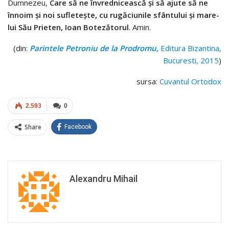
Dumnezeu,
Care să ne învrednicească şi să ajute să ne
înnoim şi noi sufleteşte, cu rugăciunile sfântului şi mare­
lui Său Prieten, Ioan Botezătorul
. Amin.
(din:
Parintele Petroniu de la Prodromu,
Editura Bizantina,
Bucuresti, 2015
)
sursa:
Cuvantul Ortodox
2.593
0
Share
Facebook
Alexandru Mihail