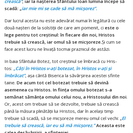
crească”
; iar la naşterea Sfântului Ioan lumina începe să
scadă: „
iar mie mi se cade să mă micşorez”.
Dar lucrul acesta nu este adevărat numai în legătură cu cele
două naşteri de la solstiţii de care am pomenit, ci
este o
lege pentru tot creştinul: în fiecare din noi, Hristos
trebuie să crească, iar omul să se micşoreze.
Şi cum se
face acest lucru ne învaţă tocmai praznicul de astăzi.
In baia Sfântului Botez, tot creştinul se îmbracă cu Hris­
tos:
„Câţi în Hristos v-aţi botezat, în Hristos v-aţi şi
îmbrăcat”
, aşa cântă Biserica la săvârşirea acestei sfinte
taine.
De acum tot cel botezat trebuie să devină
asemenea cu Hristos. In fiinţa omului botezat s-a
semănat sămânţa omului celui nou, a Hristosului din noi
.
Or, acest om trebuie să se dezvolte, trebu­ie să crească
până la măsura plinătăţii lui Hristos, dar în acelaşi timp
trebuie să scadă, să se micşoreze mereu omul cel vechi: „
El
trebuie să crească, iar eu să mă micşorez.”
Aceasta este
calea desăvârşirii, a sfinţeniei.