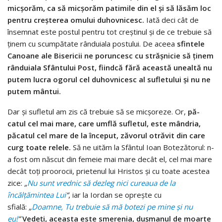
micşorăm, ca să micşorăm patimile din el şi să lăsăm loc
pentru creşterea omului duhovnicesc.
Iată deci cât de
însemnat este postul pentru tot creştinul şi de ce trebuie să
ţinem cu scumpătate rânduiala postului. De aceea
sfintele
Canoane ale Bisericii ne poruncesc cu străşnicie să ţinem
rânduiala Sfântu­lui Post, fiindcă fără această unealtă nu
putem lucra ogorul cel duhovnicesc al sufletului şi nu ne
putem mântui.
Dar şi sufletul am zis că trebuie să se micşoreze. Or,
pă­
catul cel mai mare, care umflă sufletul, este mândria,
păcatul cel mare de la început, zăvorul otrăvit din care
curg toate rele­le.
Să ne uităm la Sfântul Ioan Botezătorul: n-
a fost om născut din femeie mai mare decât el, cel mai mare
decât toţi prooro­cii, prietenul lui Hristos şi cu toate acestea
zice:
„
Nu sunt vrednic să dezleg nici cureaua de la
încălţămintea Lui
“
, iar la Iordan se opreşte cu
sfială:
„
Doamne, Tu trebuie să mă botezi pe mine şi nu
eu!
“
Vedeţi, aceasta este smerenia, duşmanul de moarte