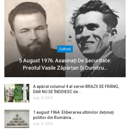
Cultură
5 August 1976. Asasinați De Securitate:
Preotul Vasile Zăpârțan Și Dumitru…
A apărut volumul 4 al seriei BRAZII SE FRÂNG,
DAR NU SE ÎNDOIESC de…
aug. 4, 2026
1 august 1964. Eliberarea ultimilor deținuți
politici din România…
aug. 3, 2026