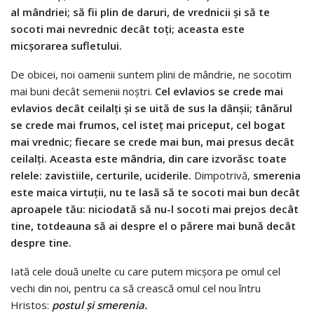
al mândriei; să fii plin de daruri, de vrednicii şi să te
socoti mai nevrednic decât toţi; aceasta este
micşorarea sufletului.
De obicei, noi oamenii suntem plini de mândrie, ne so­cotim
mai buni decât semenii noştri.
Cel evlavios se crede mai
evlavios decât ceilalţi şi se uită de sus la dânşii; tânărul
se crede mai frumos, cel isteţ mai priceput, cel bogat
mai vrednic; fieca­re se crede mai bun, mai presus decât
ceilalţi. Aceasta este mândria, din care izvorăsc toate
relele: zavistiile, certurile, uci­derile.
Dimpotrivă,
smerenia
este maica virtuţii, nu te lasă să te socoti mai bun decât
aproapele tău: niciodată să nu-l socoti mai prejos decât
tine, totdeauna să ai despre el o părere mai bună decât
despre tine.
Iată cele două unelte cu care putem micşora pe omul cel
vechi din noi, pentru ca să crească omul cel nou întru
Hristos:
postul şi smerenia.