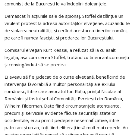
comunist de la București le va îndeplini doleanțele.
Demascat în acțiunile sale de spionaj, Stoffel dezlănțue un
virulent protest la adresa autorităților elvețiene, acuzându-le
de violarea neutralității, și cerând arestarea tinerilor români,
pe care îi numea fasciști, și predarea lor Bucureștiului.
Comisarul elvețian Kurt Kessai, a refuzat să ia cu asalt
legația, așa cum cerea Stoffel, tratând cu tinerii anticomuniști
și convingându-i să se predea.
Ei aveau să fie judecați de o curte elvețiană, beneficiind de
intervenția favorabilă a multor personalități ale exilului
românesc, între care avocatul Ion Rațiu, prințul Nicolae al
României și fostul șef al Comunității Evreiești din România,
Wilhelm Filderman. Date fiind circumstanțele atentuante,
precum și serviciile evidente făcute securității statelor
occidentale, ei au primit pedepse nesemnificative, între
patru ani și un an, toți fiind eliberați însă mult mai repede. Au
existat speculații în sensul că acțiunea lor ar fi putut fi