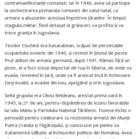
contramanifestanții comuniști. Iar în 1946, avea să participe
la sechestrarea primarului comunist din satul natal, ca
urmare a abuzurilor acestuia împotriva țăranilor. În timpul
stagiului militar, fiind detașat la grăniceri, va profita și va
trece granița în Iugoslavia.
Teodor Ciochină era basarabean, scăpat de persecuțiile
ocupantului sovietic din 1940, și revenit în ținutul de peste
Prut alături de armata germană, după 1941. Rămas fără un
picior, el a fost totuși deportat de ruși în Siberia, de unde va
evada, revenind în țară, unde va fi aruncat însă în închisoare.
Deși invalid, a evadat din nou, ajungând și el în Iugoslavia.
Șeful grupului era Oliviu Beldeanu, arestat prima oară în
1945, la 21 de ani, pentru răspândirea de lozinci favorabile
lui Iuliu Maniu și Partidului Național Țărănesc. Fusese închis o
perioadă pentru colaborare cu rezistența armată din Munții
Piatra Craiului și Făgărașului, și cunoscuse pe pielea sa
tratamentul sălbatic al închisorilor politice din România. Avea