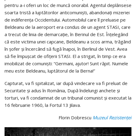
pentru a-i oferi un loc de muncă onorabil. Agentul deplânsese
soarta tristă a luptătorilor anticomuniști, abandonați mizeriei
de indiferența Occidentului. Automobilul care îl preluase pe
Beldeanu de la aeroport era condus de un agent STASI, care
a trecut de linia de demarcație, în Berinul de Est. Înțelegând
că este victima unei capcane, Beldeanu a scos arma, trăgând
în șofer și încercând să fugă înapoi, în Berlinul de Vest. Avea
să fie împușcat de ofițerii STASI. El a strigat, în timp ce era
imobilizat de comuniști: “Germani, ajutor! Sunt răpit. Numele
meu este Beldeanu, luptătorul de la Berna!”
Capturat, va fi spitalizat, iar după vindecare va fi preluat de
Securitate și adus în România, După îndelungi anchete și
torturi, va fi condamnat de un tribunal comunist și executat la
16 februarie 1960, la Fortul 13 Jilava.
Florin Dobrescu
Muzeul Rezistenței