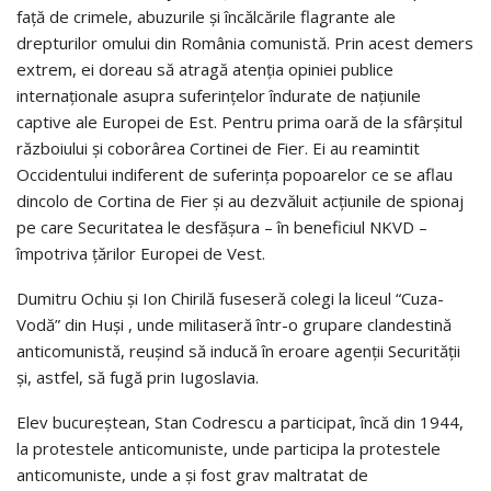
față de crimele, abuzurile și încălcările flagrante ale
drepturilor omului din România comunistă. Prin acest demers
extrem, ei doreau să atragă atenția opiniei publice
internaționale asupra suferințelor îndurate de națiunile
captive ale Europei de Est. Pentru prima oară de la sfârșitul
războiului și coborârea Cortinei de Fier. Ei au reamintit
Occidentului indiferent de suferința popoarelor ce se aflau
dincolo de Cortina de Fier și au dezvăluit acțiunile de spionaj
pe care Securitatea le desfășura – în beneficiul NKVD –
împotriva țărilor Europei de Vest.
Dumitru Ochiu și Ion Chirilă fuseseră colegi la liceul “Cuza-
Vodă” din Huși , unde militaseră într-o grupare clandestină
anticomunistă, reușind să inducă în eroare agenții Securității
și, astfel, să fugă prin Iugoslavia.
Elev bucureștean, Stan Codrescu a participat, încă din 1944,
la protestele anticomuniste, unde participa la protestele
anticomuniste, unde a și fost grav maltratat de