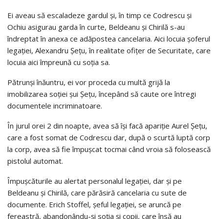
Ei aveau să escaladeze gardul și, în timp ce Codrescu și
Ochiu asigurau garda în curte, Beldeanu și Chirilă s-au
îndreptat în anexa ce adăpostea cancelaria. Aici locuia șoferul
legației, Alexandru Șețu, în realitate ofițer de Securitate, care
locuia aici împreună cu soția sa.
Pătrunși înăuntru, ei vor proceda cu multă grijă la
imobilizarea soției șui Șețu, începând să caute ore întregi
documentele incriminatoare.
În jurul orei 2 din noapte, avea să își facă apariție Aurel Șețu,
care a fost somat de Codrescu dar, după o scurtă luptă corp
la corp, avea să fie împușcat tocmai când vroia să folosească
pistolul automat.
Împușcăturile au alertat personalul legației, dar și pe
Beldeanu și Chirilă, care părăsiră cancelaria cu sute de
documente. Erich Stoffel, șeful legației, se aruncă pe
fereastră, abandonându-și soția și copii, care însă au