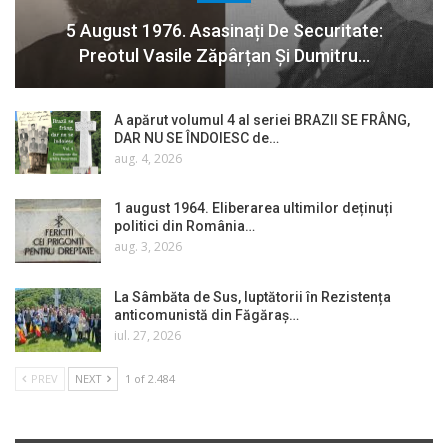
5 August 1976. Asasinați De Securitate:
Preotul Vasile Zăpârțan Și Dumitru…
A apărut volumul 4 al seriei BRAZII SE FRÂNG,
DAR NU SE ÎNDOIESC de…
aug. 4, 2026
1 august 1964. Eliberarea ultimilor deținuți
politici din România…
aug. 3, 2026
La Sâmbăta de Sus, luptătorii în Rezistența
anticomunistă din Făgăraș…
iul. 27, 2026
PREV
NEXT
1 of 2.484