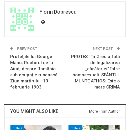
Florin Dobrescu
PREV POST
NEXT POST
Profeţiile lui George
PROTEST în Grecia față
Manu, Rectorul de la
de legalizarea
Aiud, despre România
„căsătoriei” între
sub ocupaţie rusească.
homosexuali. SFÂNTUL
Ziua martirului: 13
MUNTE ATHOS: Este o
februarie 1903
mare CRIMĂ
YOU MIGHT ALSO LIKE
More From Author
Cultură
Cultură