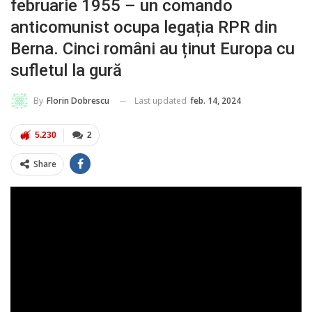
februarie 1955 – un comando
anticomunist ocupa legația RPR din
Berna. Cinci români au ținut Europa cu
sufletul la gură
Last updated
feb. 14, 2024
By
Florin Dobrescu
5.230
2
Share