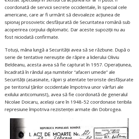
coordonată de servicii secrete occidentale, în special cele
americane, care ar fi urmărit să devoaleze acțiunea de
spionaj prosovietic desfășurată de Securitatea română sub
acoperirea corpului diplomatic. Dar aceste supoziții nu au
fost niciodată confirmate.
Totuși, mâna lungă a Securității avea să se răzbune. După o
serie de tentative nereușite de răpire a liderului Oliviu
Beldeanu, acesta avea să fie capturat în 1957. Operațiunea,
încadrată în rândul așa numitelor “afaceri umede” ale
Securității (asasinate, răpiri și atentate teroriste desfășurate
pe teritoriul țărilor occidentale împotriva unor vârfuri ale
exilului anticomunist), avea să fie coordonată de generalul
Nicolae Doicaru, același care în 1948-52 coordonase teribila
represiune împotriva rezistenței armate din Dobrogea.