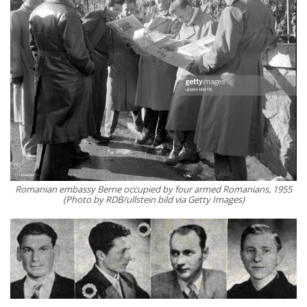
Romanian embassy Berne occupied by four armed Romanians, 1955
(Photo by RDB/ullstein bild via Getty Images)