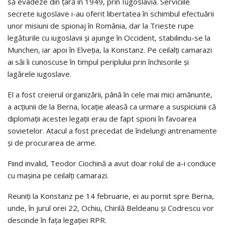
să evadeze din țară în 1949, prin Iugoslavia. Serviciile
secrete iugoslave i-au oferit libertatea în schimbul efectuării
unor misiuni de spionaj în România, dar la Trieste rupe
legăturile cu iugoslavii și ajunge în Occident, stabilindu-se la
Munchen, iar apoi în Elveția, la Konstanz. Pe ceilalți camarazi
ai săi îi cunoscuse în timpul periplului prin închisorile și
lagărele iugoslave.
El a fost creierul organizării, până în cele mai mici amănunte,
a acțiunii de la Berna, locație aleasă ca urmare a suspiciunii că
diplomații acestei legații erau de fapt spioni în favoarea
sovietelor. Atacul a fost precedat de îndelungi antrenamente
și de procurarea de arme.
Fiind invalid, Teodor Ciochină a avut doar rolul de a-i conduce
cu mașina pe ceilalți camarazi.
Reuniți la Konstanz pe 14 februarie, ei au pornit spre Berna,
unde, în jurul orei 22, Ochiu, Chirilă Beldeanu și Codrescu vor
descinde în fața legației RPR.