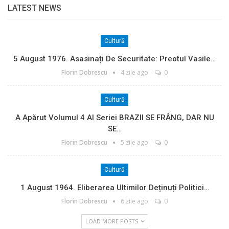
LATEST NEWS
Cultură
5 August 1976. Asasinați De Securitate: Preotul Vasile…
Florin Dobrescu
4 zile ago
0
Cultură
A Apărut Volumul 4 Al Seriei BRAZII SE FRÂNG, DAR NU
SE…
Florin Dobrescu
5 zile ago
0
Cultură
1 August 1964. Eliberarea Ultimilor Deținuți Politici…
Florin Dobrescu
6 zile ago
0
LOAD MORE POSTS