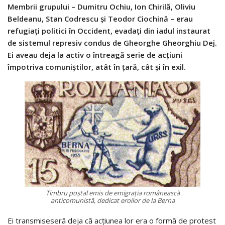
Membrii grupului – Dumitru Ochiu, Ion Chirilă, Oliviu
Beldeanu, Stan Codrescu și Teodor Ciochină – erau
refugiați politici în Occident, evadați din iadul instaurat
de sistemul represiv condus de Gheorghe Gheorghiu Dej.
Ei aveau deja la activ o întreagă serie de acțiuni
împotriva comuniștilor, atât în țară, cât și în exil.
Timbru poștal emis de emigrația românească
anticomunistă, dedicat eroilor de la Berna
Ei transmiseseră deja că acțiunea lor era o formă de protest