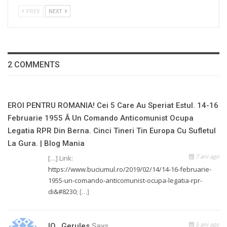
PREV
NEXT
2 COMMENTS
EROI PENTRU ROMANIA! Cei 5 Care Au Speriat Estul. 14-16
Februarie 1955 Â Un Comando Anticomunist Ocupa
Legatia RPR Din Berna. Cinci Tineri Tin Europa Cu Sufletul
La Gura. | Blog Mania
7 ani ago
[…] Link:
https://www.buciumul.ro/2019/02/14/14-16-februarie-
1955-un-comando-anticomunist-ocupa-legatia-rpr-
di&#8230
; […]
5 ani ago
IO...gerules
Says