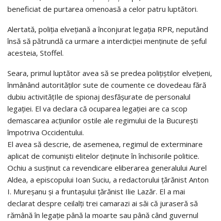
beneficiat de purtarea omenoasă a celor patru luptători.
Alertată, poliția elvețiană a înconjurat legația RPR, neputând
însă să pătrundă ca urmare a interdicției menținute de șeful
acesteia, Stoffel.
Seara, primul luptător avea să se predea polițiștilor elvețieni,
înmânând autorităților sute de coumente ce dovedeau fără
dubiu activitățIle de spionaj desfășurate de personalul
legației. El va declara că ocuparea legației are ca scop
demascarea acțiunilor ostile ale regimului de la București
împotriva Occidentului.
El avea să descrie, de asemenea, regimul de exterminare
aplicat de comuniști elitelor deținute în închisorile politice.
Ochiu a susținut ca revendicare eliberarea generalului Aurel
Aldea, a episcopului Ioan Suciu, a redactorului țărănist Anton
I. Mureșanu și a fruntașului țărănist Ilie Lazăr. El a mai
declarat despre ceilalți trei camarazi ai săi că juraseră să
rămână în legație până la moarte sau până când guvernul