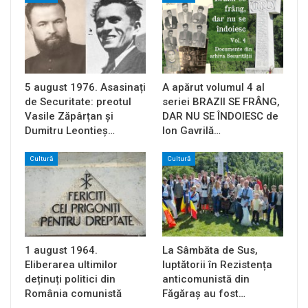
5 august 1976. Asasinați
A apărut volumul 4 al
de Securitate: preotul
seriei BRAZII SE FRÂNG,
Vasile Zăpârțan și
DAR NU SE ÎNDOIESC de
Dumitru Leontieș…
Ion Gavrilă…
Cultură
Cultură
1 august 1964.
La Sâmbăta de Sus,
Eliberarea ultimilor
luptătorii în Rezistența
deținuți politici din
anticomunistă din
România comunistă
Făgăraș au fost…