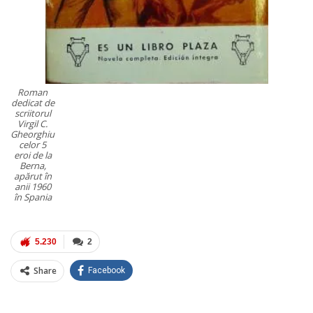
Roman
dedicat de
scriitorul
Virgil C.
Gheorghiu
celor 5
eroi de la
Berna,
apărut în
anii 1960
în Spania
5.230
2
Share
Facebook