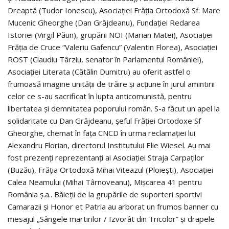
Dreaptă (Tudor Ionescu), Asociației Frăția Ortodoxă Sf. Mare
Mucenic Gheorghe (Dan Grăjdeanu), Fundației Redarea
Istoriei (Virgil Păun), grupării NOI (Marian Matei), Asociației
Frăția de Cruce “Valeriu Gafencu” (Valentin Florea), Asociației
ROST (Claudiu Târziu, senator în Parlamentul României),
Asociației Literata (Cătălin Dumitru) au oferit astfel o
frumoasă imagine unității de trăire și acțiune în jurul amintirii
celor ce s-au sacrificat în lupta anticomunistă, pentru
libertatea și demnitatea poporului român. S-a făcut un apel la
solidaritate cu Dan Grăjdeanu, șeful Frăției Ortodoxe Sf
Gheorghe, chemat în fața CNCD în urma reclamației lui
Alexandru Florian, directorul Institutului Elie Wiesel. Au mai
fost prezenți reprezentanți ai Asociației Straja Carpaților
(Buzău), Frăția Ortodoxă Mihai Viteazul (Ploiești), Asociației
Calea Neamului (Mihai Târnoveanu), Mișcarea 41 pentru
România ș.a.. Băieții de la grupările de suporteri sportivi
Camarazii și Honor et Patria au arborat un frumos banner cu
mesajul „Sângele martirilor / Izvorât din Tricolor” și drapele