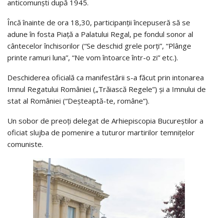
anticomunști după 1945.
Încă înainte de ora 18,30, participanții începuseră să se
adune în fosta Piață a Palatului Regal, pe fondul sonor al
cântecelor închisorilor (“Se deschid grele porți”, “Plânge
printe ramuri luna”, “Ne vom întoarce într-o zi” etc.).
Deschiderea oficială ca manifestării s-a făcut prin intonarea
Imnul Regatului României („Trăiască Regele”) și a Imnului de
stat al României (“Deșteaptă-te, române”).
Un sobor de preoți delegat de Arhiepiscopia Bucureștilor a
oficiat slujba de pomenire a tuturor martirilor temnițelor
comuniste.