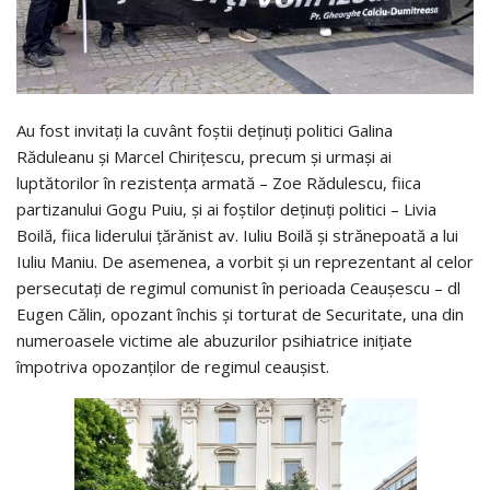
Au fost invitați la cuvânt foștii deținuți politici Galina
Răduleanu și Marcel Chirițescu, precum și urmași ai
luptătorilor în rezistența armată – Zoe Rădulescu, fiica
partizanului Gogu Puiu, și ai foștilor deținuți politici – Livia
Boilă, fiica liderului țărănist av. Iuliu Boilă și strănepoată a lui
Iuliu Maniu. De asemenea, a vorbit și un reprezentant al celor
persecutați de regimul comunist în perioada Ceaușescu – dl
Eugen Călin, opozant închis și torturat de Securitate, una din
numeroasele victime ale abuzurilor psihiatrice inițiate
împotriva opozanților de regimul ceaușist.