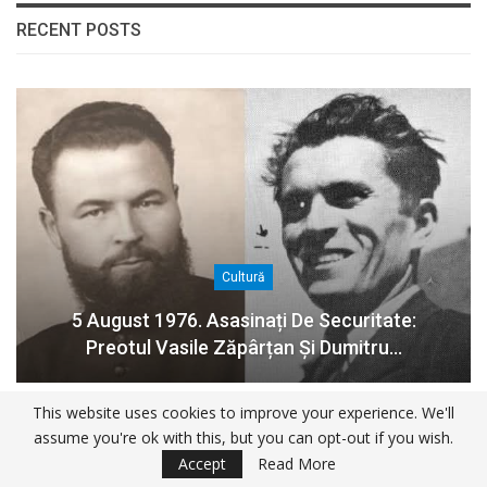
RECENT POSTS
Cultură
5 August 1976. Asasinați De Securitate:
Preotul Vasile Zăpârțan Și Dumitru…
This website uses cookies to improve your experience. We'll
A apărut volumul 4 al seriei BRAZII SE FRÂNG,
assume you're ok with this, but you can opt-out if you wish.
DAR NU SE ÎNDOIESC de…
aug. 4, 2026
Accept
Read More