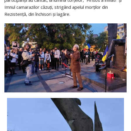
participanții au cântat, la lumina torțelor, “Hrisos a înviat!” și
Imnul camarazilor căzuți, strigând apelul morților din
Rezistență, din închisori și lagăre.