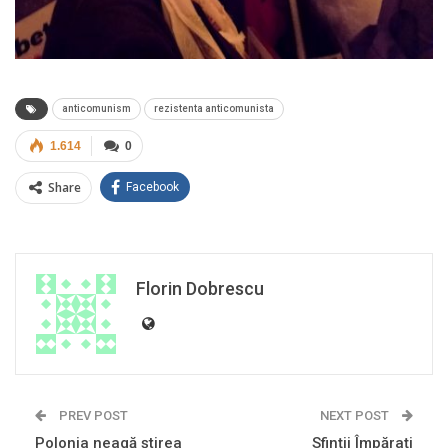
anticomunism
rezistenta anticomunista
1.614
0
Share
Facebook
Florin Dobrescu
PREV POST
NEXT POST
Polonia neagă știrea
Sfinţii Împăraţi