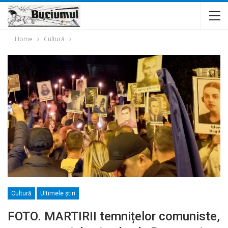
Home
Cultură
Cultură
Ultimele ştiri
FOTO. MARTIRII temnițelor comuniste,