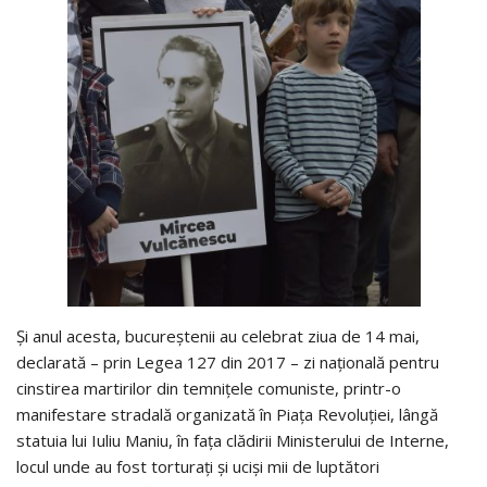
Și anul acesta, bucureștenii au celebrat ziua de 14 mai,
declarată – prin Legea 127 din 2017 – zi națională pentru
cinstirea martirilor din temnițele comuniste, printr-o
manifestare stradală organizată în Piața Revoluției, lângă
statuia lui Iuliu Maniu, în fața clădirii Ministerului de Interne,
locul unde au fost torturați și uciși mii de luptători