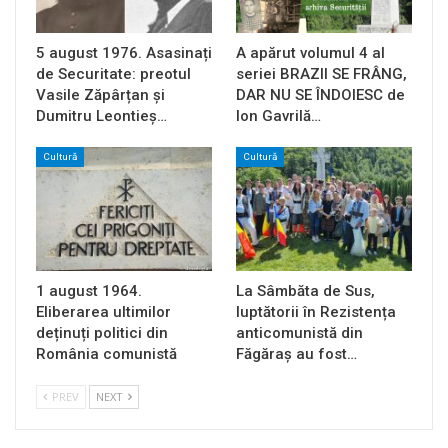
5 august 1976. Asasinați
A apărut volumul 4 al
de Securitate: preotul
seriei BRAZII SE FRÂNG,
Vasile Zăpârțan și
DAR NU SE ÎNDOIESC de
Dumitru Leontieș…
Ion Gavrilă…
Cultură
Cultură
1 august 1964.
La Sâmbăta de Sus,
Eliberarea ultimilor
luptătorii în Rezistența
deținuți politici din
anticomunistă din
România comunistă
Făgăraș au fost…
PREV
NEXT