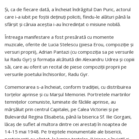
Și, ca de fiecare dată, a încheiat îndrăgitul Dan Puric, actorul
care i-a iubit pe foștii deținuți policiti, fiindu-le alături până la
sfârșit și căruia aceștia i-au încredințat o misiune nobilă.
Întreaga manifestare a fost presărată cu momente
muzicale, oferite de Lucia Stelescu (piesa Erou, compoziție și
versuri proprii), Adrian Pantazi (cu compoziția sa pe versurile
lui Radu Gyr) și formația alcătuită din Alexandru Udrea și copiii
săi, care au oferit un recital de piese compoziții proprii pe
versurile poetului închisorilor, Radu Gyr.
Comemorarea s-a încheiat, conform tradiției, cu distribuirea
torțelor aprinse și cu Marșul Memoriei. Portretele martirilor
temnițelor comuniste, luminate de făcliile aprinse, au
mărșăluit prin centrul Capitalei, pe Calea Victoriei și pe
Bulevardul Regina Elisabeta, până la biserica Sf. Ilie Gorgani,
lăcaș de suflet al multora dintre cei arestați în noaptea de
14-15 mai 1948. Pe treptele monumentale ale bisericii,