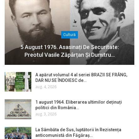
Cultură
5 August 1976. Asasinați De Securitate:
Preotul Vasile Zăpârțan Și Dumitru…
A apărut volumul 4 al seriei BRAZII SE FRÂNG,
DAR NU SE ÎNDOIESC de…
aug. 4, 2026
1 august 1964. Eliberarea ultimilor deținuți
politici din România…
aug. 3, 2026
La Sâmbăta de Sus, luptătorii în Rezistența
anticomunistă din Făgăraș…