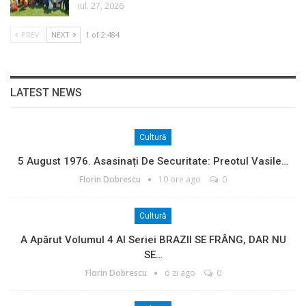
iul. 27, 2026
PREV
NEXT
1 of 2.484
LATEST NEWS
Cultură
5 August 1976. Asasinați De Securitate: Preotul Vasile…
Florin Dobrescu
10 ore ago
0
Cultură
A Apărut Volumul 4 Al Seriei BRAZII SE FRÂNG, DAR NU
SE…
Florin Dobrescu
o zi ago
0