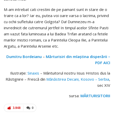
M-am intrebat cati crestini de pe pamant sunt in stare de o
traire ca a lor? Iar eu, putea-voi oare varsa o lacrima, privind
cu ochii sufletului catre Golgota? Da! Dumnezeu m-a
invrednicit de cutremurul jertfei! In timpul acelor Sfinte Pasti
am vazut fata luminoasa a lui Badea Trifan aratand ca fetele
marilor mistici romani, ca a Parintelui Cleopa Ilie, a Parintelui
Argatu, a Parintelui Arsenie etc.
Dumitru Bordeianu
–
Mărturisiri din mlaştina disperării –
PDF AICI
Ilustraţie:
Sinaxis
– Mântuitorul nostru Iisus Hristos dus la
Răstignire – Frescă din
Mănăstirea Decani, Kosovo – Serbia
,
sec XIV
sursa:
MĂRTURISITORII
3.948
0