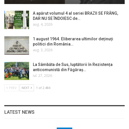
A apărut volumul 4 al seriei BRAZII SE FRÂNG,
DAR NU SE ÎNDOIESC de…
aug. 4, 2026
1 august 1964. Eliberarea ultimilor deținuți
politici din România…
aug. 3, 2026
La Sâmbăta de Sus, luptătorii în Rezistența
anticomunistă din Făgăraș…
iul. 27, 2026
PREV
NEXT
1 of 2.484
LATEST NEWS