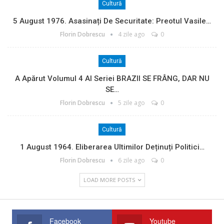
Cultură
5 August 1976. Asasinați De Securitate: Preotul Vasile…
Florin Dobrescu
4 zile ago
0
Cultură
A Apărut Volumul 4 Al Seriei BRAZII SE FRÂNG, DAR NU
SE…
Florin Dobrescu
5 zile ago
0
Cultură
1 August 1964. Eliberarea Ultimilor Deținuți Politici…
Florin Dobrescu
6 zile ago
0
LOAD MORE POSTS
Facebook
Youtube