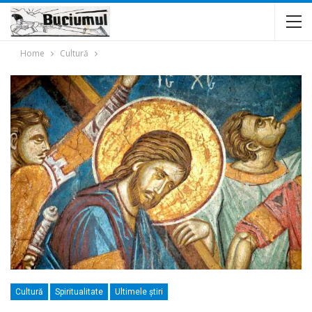
Home
Cultură
Cultură
Spiritualitate
Ultimele ştiri