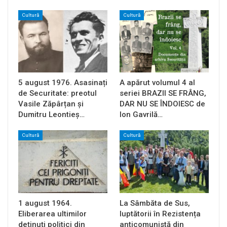
Cultură
Cultură
5 august 1976. Asasinați
A apărut volumul 4 al
de Securitate: preotul
seriei BRAZII SE FRÂNG,
Vasile Zăpârțan și
DAR NU SE ÎNDOIESC de
Dumitru Leontieș…
Ion Gavrilă…
Cultură
Cultură
1 august 1964.
La Sâmbăta de Sus,
Eliberarea ultimilor
luptătorii în Rezistența
deținuți politici din
anticomunistă din