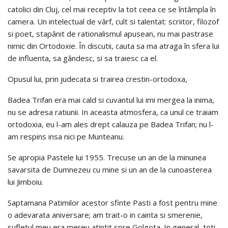
catolici din Cluj, cel mai receptiv la tot ceea ce se întâmpla în
camera. Un intelectual de vârf, cult si talentat: scriitor, filozof
si poet, stapânit de rationalismul apusean, nu mai pastrase
nimic din Ortodoxie. În discutii, cauta sa ma atraga în sfera lui
de influenta, sa gândesc, si sa traiesc ca el.
Opusul lui, prin judecata si trairea crestin-ortodoxa,
Badea Trifan era mai cald si cuvantul lui imi mergea la inima,
nu se adresa ratiunii. In aceasta atmosfera, ca unul ce traiam
ortodoxia, eu l-am ales drept calauza pe Badea Trifan; nu l-
am respins insa nici pe Muntea
nu.
Se apropia Pastele lui 1955. Trecuse un an de la minunea
savarsita de Dumnezeu cu mine si un an de la cunoasterea
lui Jimboiu.
Saptamana Patimilor acestor sfinte Pasti a fost pentru mine
o adevarata aniversare; am trait-o in cainta si smerenie,
sufletul meu era mereu atintit spre Golgota. In general, toti