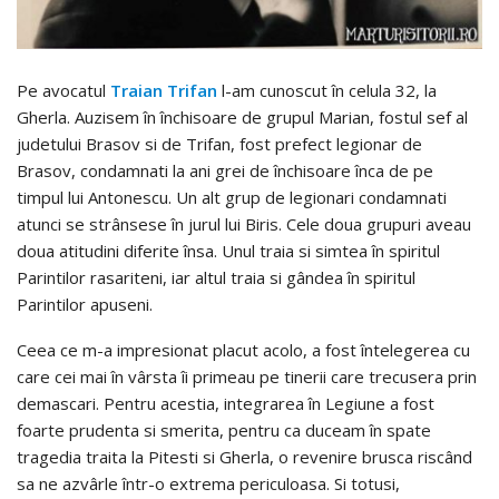
Pe avocatul
Traian Trifan
l-am cunoscut în celula 32, la
Gherla. Auzisem în închisoare de grupul Marian, fostul sef al
judetului Brasov si de Trifan, fost prefect legionar de
Brasov, condamnati la ani grei de închisoare înca de pe
timpul lui Antonescu. Un alt grup de legionari condamnati
atunci se strânsese în jurul lui Biris. Cele doua grupuri aveau
doua atitudini diferite însa. Unul traia si simtea în spiritul
Parintilor rasariteni, iar altul traia si gândea în spiritul
Parintilor apuseni.
Ceea ce m-a impresionat placut acolo, a fost întelegerea cu
care cei mai în vârsta îi primeau pe tinerii care trecusera prin
demascari. Pentru acestia, integrarea în Legiune a fost
foarte prudenta si smerita, pentru ca duceam în spate
tragedia traita la Pitesti si Gherla, o revenire brusca riscând
sa ne azvârle într-o extrema periculoasa. Si totusi,