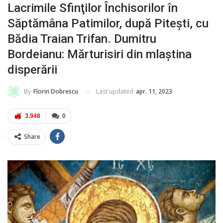
Lacrimile Sfinţilor Închisorilor în
Săptămâna Patimilor, după Piteşti, cu
Bădia Traian Trifan. Dumitru
Bordeianu: Mărturisiri din mlaştina
disperării
Last updated
apr. 11, 2023
By
Florin Dobrescu
3.948
0
Share