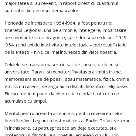
majoritatea si-au revenit, în raport direct cu cuantumul
suferintei din decursul demascarilor.
Perioada de închisoare 1954-l964, a fost pentru noi,
tineretul Legionar, una de armonie, întelegere, împartasire
de cunostinte si de dragoste, spre deosebire de anii 1949-
l954, (cinci ani de inactivitate intelectuala – petrecuţi în iadul
de la Piteşti – n.n.), cei mai întunecati din viata noastra.
Celulele se transformasera în sali de cursuri, de liceu si
universitate. Taranii si muncitorii învatasera limbi straine,
memorasera sute de poezii, stiau matematica, fizica, chimie
etc. si, nu rareori, se angajau în discutii filozofico-religioase.
Fiecare detinut punea la dispozitia celorlalti tot ceea ce
acumulase cu timpul.
Meritul pentru aceasta armonie si pentru revenirea celor
tineri în sânul Legiunii a fost mai ales al Badiei Trifan, veteran
în închisoare, cu patrusprezece ani deja executati, si al
profesorului, filozofului si poetului ardelean din Cluj, Ion