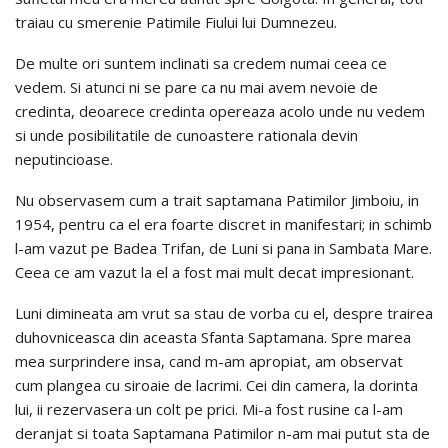
traiau cu smerenie Patimile Fiului lui Dumnezeu.
De multe ori suntem inclinati sa credem numai ceea ce
vedem. Si atunci ni se pare ca nu mai avem nevoie de
credinta, deoarece credinta opereaza acolo unde nu vedem
si unde posibilitatile de cunoastere rationala devin
neputincioase.
Nu observasem cum a trait saptamana Patimilor Jimboiu, in
1954, pentru ca el era foarte discret in manifestari; in schimb
l-am vazut pe Badea Trifan, de Luni si pana in Sambata Mare.
Ceea ce am vazut la el a fost mai mult decat impresionant.
Luni dimineata am vrut sa stau de vorba cu el, despre trairea
duhovniceasca din aceasta Sfanta Saptamana. Spre marea
mea surprindere insa, cand m-am apropiat, am observat
cum plangea cu siroaie de lacrimi. Cei din camera, la dorinta
lui, ii rezervasera un colt pe prici. Mi-a fost rusine ca l-am
deranjat si toata Saptamana Patimilor n-am mai putut sta de