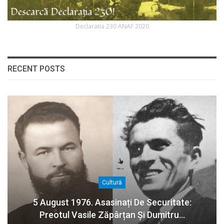
Declaratia 230 ANAF 2020
RECENT POSTS
Cultură
5 August 1976. Asasinați De Securitate:
Preotul Vasile Zăpârțan Și Dumitru…