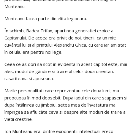
Munteanu.
Munteanu facea parte din elita legionara.
În schimb, Badea Trifan, apartinea generatiei eroice a
Capitanului. De aceea era privit de noi, tinerii, ca un mit;
cuvântul lui si al printului Alexandru Ghica, cu care iar am stat
în celula, era pentru noi lege.
Ceea ce as dori sa scot în evidenta în acest capitol este, mai
ales, modul de gândire si traire al celor doua orientari:
rasariteana si apuseana.
Marile personalitati care reprezentau cele doua lumi, ma
preocupau în mod deosebit. Dupa iadul din care scapasem si
dupa întâlnirea cu Jimboiu, setea mea de învatatura ma
împingea sa aflu câte ceva si despre alte moduri de traire a
vietii crestine.
Ion Munteanu era, dintre exponentii intelectuali greco-