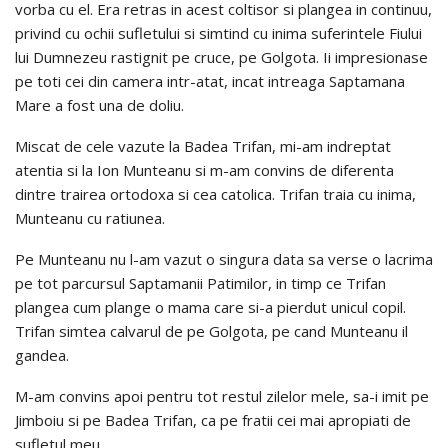
vorba cu el. Era retras in acest coltisor si plangea in continuu,
privind cu ochii sufletului si simtind cu inima suferintele Fiului
lui Dumnezeu rastignit pe cruce, pe Golgota. Ii impresionase
pe toti cei din camera intr-atat, incat intreaga Saptamana
Mare a fost una de doliu.
Miscat de cele vazute la Badea Trifan, mi-am indreptat
atentia si la Ion Munteanu si m-am convins de diferenta
dintre trairea ortodoxa si cea catolica. Trifan traia cu inima,
Munteanu cu ratiunea.
Pe Munteanu nu l-am vazut o singura data sa verse o lacrima
pe tot parcursul Saptamanii Patimilor, in timp ce Trifan
plangea cum plange o mama care si-a pierdut unicul copil.
Trifan simtea calvarul de pe Golgota, pe cand Munteanu il
gandea.
M-am convins apoi pentru tot restul zilelor mele, sa-i imit pe
Jimboiu si pe Badea Trifan, ca pe fratii cei mai apropiati de
sufletul meu.