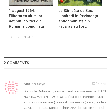
1 august 1964.
La Sâmbăta de Sus,
Eliberarea ultimilor
luptătorii în Rezistența
deținuți politici din
anticomunistă din
România comunistă
Făgăraș au fost…
PREV
NEXT
2 COMMENTS
5 ani ago
Marian
Says
Domnule Dobrescu , exista o vorba romaneasca : DACA
NU STI… MAI BINE TACI ! Da , a fost o interventie brutala
a fortelor de ordine { la ora 4 dimineatza } insa , unde ai
vazut dumneata tancuri , chiar trezit brusc din somnul