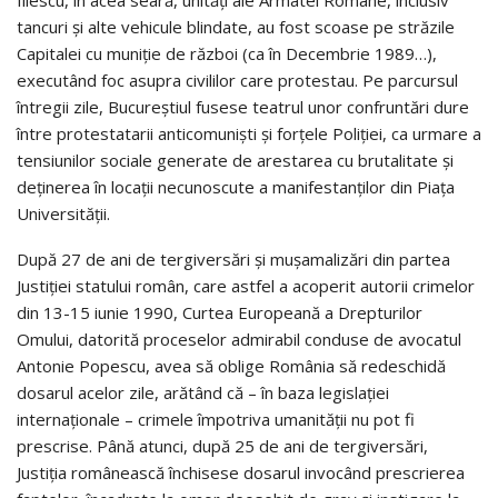
Iliescu, în acea seară, unități ale Armatei Române, inclusiv
tancuri și alte vehicule blindate, au fost scoase pe străzile
Capitalei cu muniție de război (ca în Decembrie 1989…),
executând foc asupra civililor care protestau. Pe parcursul
întregii zile, Bucureștiul fusese teatrul unor confruntări dure
între protestatarii anticomuniști și forțele Poliției, ca urmare a
tensiunilor sociale generate de arestarea cu brutalitate și
deținerea în locații necunoscute a manifestanților din Piața
Universității.
După 27 de ani de tergiversări și mușamalizări din partea
Justiției statului român, care astfel a acoperit autorii crimelor
din 13-15 iunie 1990, Curtea Europeană a Drepturilor
Omului, datorită proceselor admirabil conduse de avocatul
Antonie Popescu, avea să oblige România să redeschidă
dosarul acelor zile, arătând că – în baza legislației
internaționale – crimele împotriva umanității nu pot fi
prescrise. Până atunci, după 25 de ani de tergiversări,
Justiția românească închisese dosarul invocând prescrierea