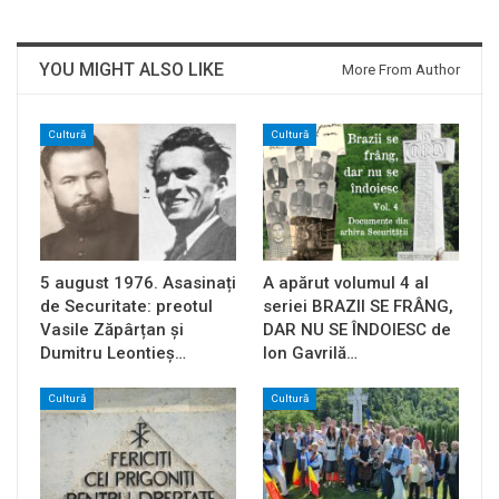
YOU MIGHT ALSO LIKE
More From Author
Cultură
Cultură
5 august 1976. Asasinați
A apărut volumul 4 al
de Securitate: preotul
seriei BRAZII SE FRÂNG,
Vasile Zăpârțan și
DAR NU SE ÎNDOIESC de
Dumitru Leontieș…
Ion Gavrilă…
Cultură
Cultură