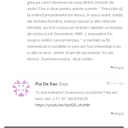
greu pe care-l dormeai intr-unul dintre corturile de-
acolo ?! Fie si doar pentru aceste cuvinte : ” Precizăm că,
la ordinul președintelui Ion Iliescu, în acea seară, unități
ale Armatei Române, inclusiv tancuri și alte vehicule
blindate, au fost scoase pe străzile Capitalei cu muniție
de război (ca în Decembrie 1989…), executând foc
asupra civililor care protestau. ” si meritati sa fiti
intemnitzat in conditiile in care am fost intemnitat si eu
si altii ca mine , minim 10 ani de-aici inainte ! Eu am
dovezi . Dumneavoastra…doar vorbe .
Reply
5 ani ago
Pui De Dac
Says
Tu esti mariane? Ceausescu rezistentu’? Na aici
tanc, min. 2 11′ 25″. NA DOVEZI!
https://youtu.be/XpdZD_vkzhM
Reply