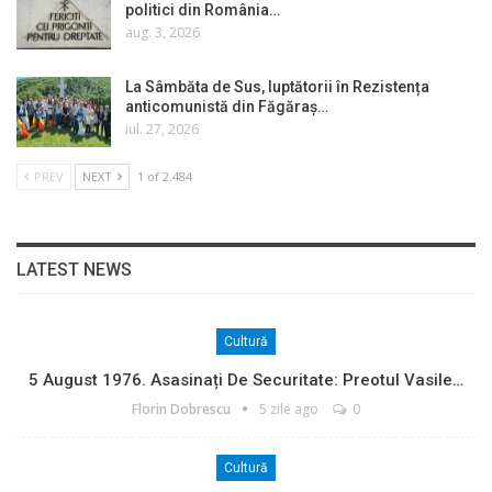
politici din România…
aug. 3, 2026
La Sâmbăta de Sus, luptătorii în Rezistența
anticomunistă din Făgăraș…
iul. 27, 2026
PREV
NEXT
1 of 2.484
LATEST NEWS
Cultură
5 August 1976. Asasinați De Securitate: Preotul Vasile…
Florin Dobrescu
5 zile ago
0
Cultură