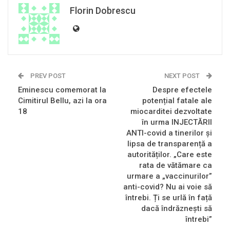
Florin Dobrescu
PREV POST
NEXT POST
Eminescu comemorat la
Despre efectele
Cimitirul Bellu, azi la ora
potențial fatale ale
18
miocarditei dezvoltate
în urma INJECTĂRII
ANTI-covid a tinerilor și
lipsa de transparență a
autorităților. „Care este
rata de vătămare ca
urmare a „vaccinurilor”
anti-covid? Nu ai voie să
întrebi. Ți se urlă în față
dacă îndrăznești să
întrebi”