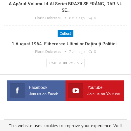
A Apărut Volumul 4 Al Seriei BRAZII SE FRÂNG, DAR NU
SE…
Florin Dobrescu
6 zile ago
0
Cultură
1 August 1964. Eliberarea Ultimilor Deținuți Politici…
Florin Dobrescu
7 zile ago
0
LOAD MORE POSTS
Facebook
Youtube
Join us on Facebook
Join us on Youtube
This website uses cookies to improve your experience. We'll
© 2025 - All Rights Reserved.