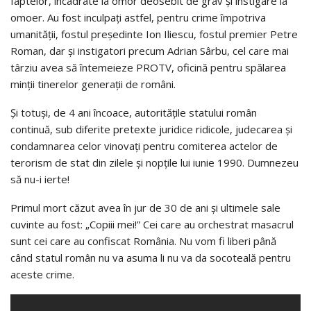
faptelor, încadrate la omor deosebit de grav și instigare la
omoer. Au fost inculpați astfel, pentru crime împotriva
umanității, fostul președinte Ion Iliescu, fostul premier Petre
Roman, dar și instigatori precum Adrian Sârbu, cel care mai
târziu avea să întemeieze PROTV, oficină pentru spălarea
minții tinerelor generații de români.
Și totuși, de 4 ani încoace, autoritățile statului român
continuă, sub diferite pretexte juridice ridicole, judecarea și
condamnarea celor vinovați pentru comiterea actelor de
terorism de stat din zilele și nopțile lui iunie 1990. Dumnezeu
să nu-i ierte!
Primul mort căzut avea în jur de 30 de ani și ultimele sale
cuvinte au fost: „Copiii mei!” Cei care au orchestrat masacrul
sunt cei care au confiscat România. Nu vom fi liberi până
când statul român nu va asuma li nu va da socoteală pentru
aceste crime.