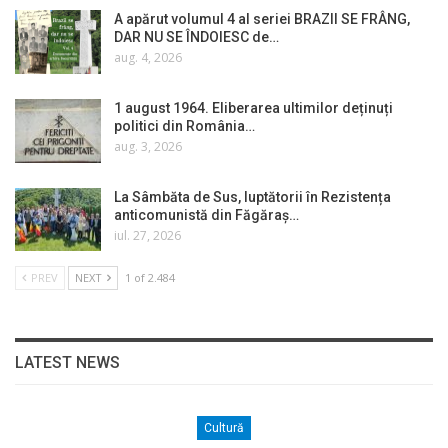
A apărut volumul 4 al seriei BRAZII SE FRÂNG,
DAR NU SE ÎNDOIESC de…
aug. 4, 2026
1 august 1964. Eliberarea ultimilor deținuți
politici din România…
aug. 3, 2026
La Sâmbăta de Sus, luptătorii în Rezistența
anticomunistă din Făgăraș…
iul. 27, 2026
PREV
NEXT
1 of 2.484
LATEST NEWS
Cultură