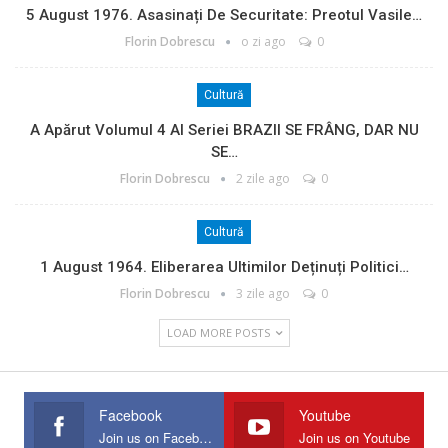
5 August 1976. Asasinați De Securitate: Preotul Vasile…
Florin Dobrescu
o zi ago
0
Cultură
A Apărut Volumul 4 Al Seriei BRAZII SE FRÂNG, DAR NU
SE…
Florin Dobrescu
2 zile ago
0
Cultură
1 August 1964. Eliberarea Ultimilor Deținuți Politici…
Florin Dobrescu
3 zile ago
0
LOAD MORE POSTS
Facebook
Youtube
Join us on Facebook
Join us on Youtube