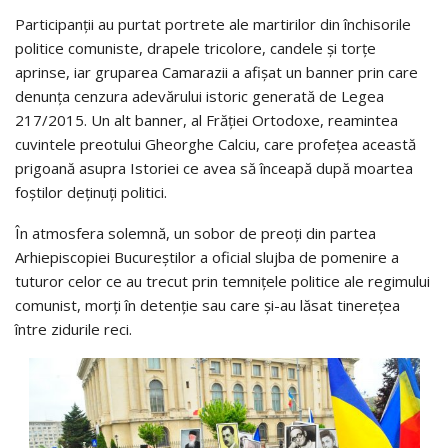
Participanții au purtat portrete ale martirilor din închisorile
politice comuniste, drapele tricolore, candele și torțe
aprinse, iar gruparea Camarazii a afișat un banner prin care
denunța cenzura adevărului istoric generată de Legea
217/2015. Un alt banner, al Frăției Ortodoxe, reamintea
cuvintele preotului Gheorghe Calciu, care profețea această
prigoană asupra Istoriei ce avea să înceapă după moartea
foștilor deținuți politici.
În atmosfera solemnă, un sobor de preoți din partea
Arhiepiscopiei Bucureștilor a oficial slujba de pomenire a
tuturor celor ce au trecut prin temnițele politice ale regimului
comunist, morți în detenție sau care și-au lăsat tinerețea
între zidurile reci.