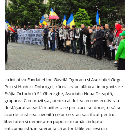
La inițiativa Fundației Ion Gavrilă Ogoranu și Asociației Gogu
Puiu și Haiducii Dobrogei, căreia i s-au alăturat în organizare
Frăția Ortodoxă Sf. Gheorghe, Asociația Noua Dreaptă,
gruparea Camarazii ș.a., pentru al doilea an consecutiv s-a
desfășurat această manifestare prin care se dorește să se
acorde cinstirea cuvenită celor ce s-au sacrificat pentru
libertatea și demnitatea poporului român, în lupta
anticomunistă, în speranța că autoritățile vor ieși din