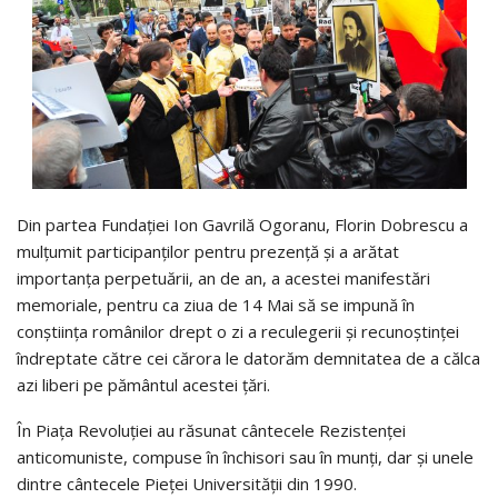
Din partea Fundației Ion Gavrilă Ogoranu, Florin Dobrescu a
mulțumit participanților pentru prezență și a arătat
importanța perpetuării, an de an, a acestei manifestări
memoriale, pentru ca ziua de 14 Mai să se impună în
conștiința românilor drept o zi a reculegerii și recunoștinței
îndreptate către cei cărora le datorăm demnitatea de a călca
azi liberi pe pământul acestei țări.
În Piața Revoluției au răsunat cântecele Rezistenței
anticomuniste, compuse în închisori sau în munți, dar și unele
dintre cântecele Pieței Universității din 1990.