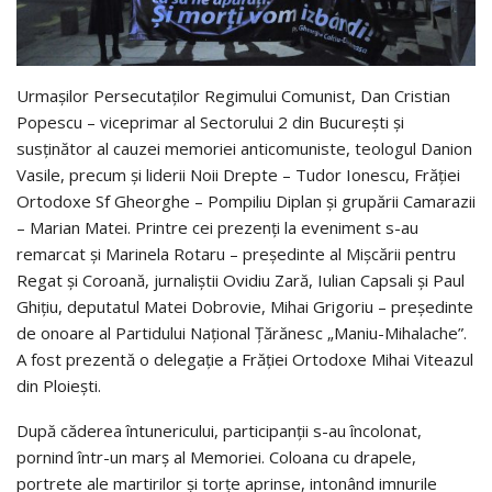
Urmașilor Persecutaților Regimului Comunist, Dan Cristian
Popescu – viceprimar al Sectorului 2 din București și
susținător al cauzei memoriei anticomuniste, teologul Danion
Vasile, precum și liderii Noii Drepte – Tudor Ionescu, Frăției
Ortodoxe Sf Gheorghe – Pompiliu Diplan și grupării Camarazii
– Marian Matei. Printre cei prezenți la eveniment s-au
remarcat și Marinela Rotaru – președinte al Mișcării pentru
Regat și Coroană, jurnaliștii Ovidiu Zară, Iulian Capsali și Paul
Ghițiu, deputatul Matei Dobrovie, Mihai Grigoriu – președinte
de onoare al Partidului Național Țărănesc „Maniu-Mihalache”.
A fost prezentă o delegație a Frăției Ortodoxe Mihai Viteazul
din Ploiești.
După căderea întunericului, participanții s-au încolonat,
pornind într-un marș al Memoriei. Coloana cu drapele,
portrete ale martirilor și torțe aprinse, intonând imnurile