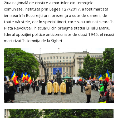
Ziua națională de cinstire a martirilor din temnițele
comuniste, instituită prin Legea 127/2017, a fost marcată
ieri seară în București prin prezența a sute de oameni, de
toate vârstele, dar în special tineri, care s-au adunat seara în
Piața Revoluției, în scuarul din preajma statuii lui Iuliu Maniu,
liderul opoziției politice anticomuniste de după 1945, el însuși
martirizat în temnița de la Sighet.