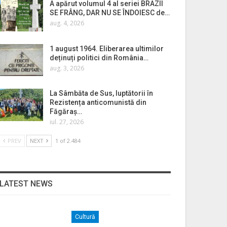
A apărut volumul 4 al seriei BRAZII
SE FRÂNG, DAR NU SE ÎNDOIESC de…
aug. 4, 2026
1 august 1964. Eliberarea ultimilor
deținuți politici din România…
aug. 3, 2026
La Sâmbăta de Sus, luptătorii în
Rezistența anticomunistă din
Făgăraș…
iul. 27, 2026
PREV
NEXT
1 of 2.484
LATEST NEWS
Cultură