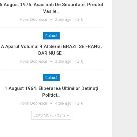
5 August 1976. Asasinați De Securitate: Preotul
Vasile…
Florin Dobrescu
2 zile ago
0
Cultură
A Apărut Volumul 4 Al Seriei BRAZII SE FRÂNG,
DAR NU SE…
Florin Dobrescu
3 zile ago
0
Cultură
1 August 1964. Eliberarea Ultimilor Deținuți
Politici…
Florin Dobrescu
4 zile ago
0
LOAD MORE POSTS