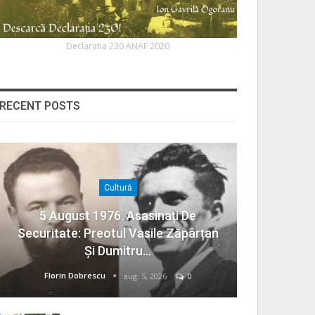
Declaratia 230 ANAF 2020
RECENT POSTS
Cultură
5 August 1976. Asasinați De
Securitate: Preotul Vasile Zăpârțan
Și Dumitru…
Florin Dobrescu
aug. 5, 2026
0