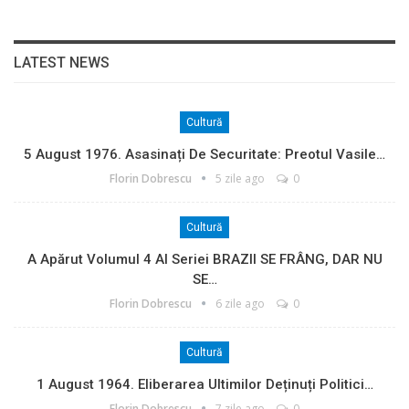
LATEST NEWS
Cultură
5 August 1976. Asasinați De Securitate: Preotul Vasile…
Florin Dobrescu
5 zile ago
0
Cultură
A Apărut Volumul 4 Al Seriei BRAZII SE FRÂNG, DAR NU
SE…
Florin Dobrescu
6 zile ago
0
Cultură
1 August 1964. Eliberarea Ultimilor Deținuți Politici…
Florin Dobrescu
7 zile ago
0