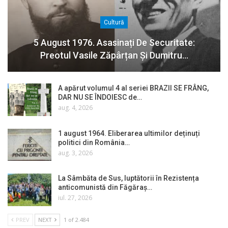
Cultură
5 August 1976. Asasinați De Securitate:
Preotul Vasile Zăpârțan Și Dumitru…
A apărut volumul 4 al seriei BRAZII SE FRÂNG,
DAR NU SE ÎNDOIESC de…
aug. 4, 2026
1 august 1964. Eliberarea ultimilor deținuți
politici din România…
aug. 3, 2026
La Sâmbăta de Sus, luptătorii în Rezistența
anticomunistă din Făgăraș…
iul. 27, 2026
PREV
NEXT
1 of 2.484