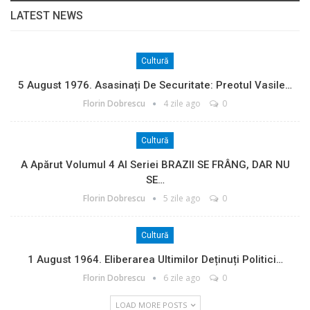
LATEST NEWS
Cultură
5 August 1976. Asasinați De Securitate: Preotul Vasile…
Florin Dobrescu
4 zile ago
0
Cultură
A Apărut Volumul 4 Al Seriei BRAZII SE FRÂNG, DAR NU
SE…
Florin Dobrescu
5 zile ago
0
Cultură
1 August 1964. Eliberarea Ultimilor Deținuți Politici…
Florin Dobrescu
6 zile ago
0
LOAD MORE POSTS