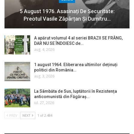
5 August 1976. Asasinați De Securitate:
Preotul Vasile Zăpârțan Și Dumitru…
A apărut volumul 4 al seriei BRAZII SE FRÂNG,
DAR NU SE ÎNDOIESC de…
aug. 4, 2026
1 august 1964. Eliberarea ultimilor deținuți
politici din România…
aug. 3, 2026
La Sâmbăta de Sus, luptătorii în Rezistența
anticomunistă din Făgăraș…
iul. 27, 2026
PREV
NEXT
1 of 2.484