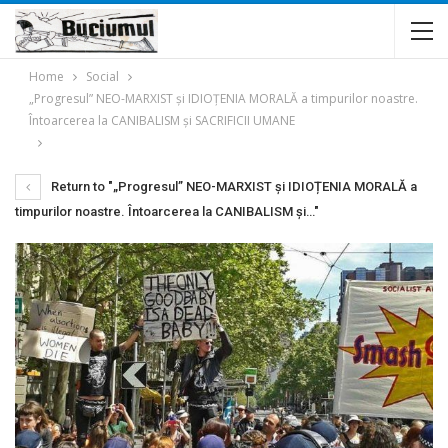
Home
Social
„Progresul” NEO-MARXIST și IDIOȚENIA MORALĂ a timpurilor noastre.
Întoarcerea la CANIBALISM și SACRIFICII UMANE
Return to "„Progresul” NEO-MARXIST și IDIOȚENIA MORALĂ a
timpurilor noastre. Întoarcerea la CANIBALISM și…"