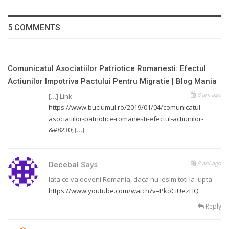
5 COMMENTS
Comunicatul Asociatiilor Patriotice Romanesti: Efectul
Actiunilor Impotriva Pactului Pentru Migratie | Blog Mania
8 ani ago
[…] Link:
https://www.buciumul.ro/2019/01/04/comunicatul-
asociatiilor-patriotice-romanesti-efectul-actiunilor-
&#8230
; […]
8 ani ago
Decebal
Says
Iata ce va deveni Romania, daca nu iesim toti la lupta
https://www.youtube.com/watch?v=PkoCiUezFIQ
Reply