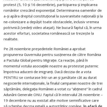
protest (5, 10 și 16 decembrie), participarea și implicarea
românilor crescând exponențial. Determinarea oamenilor de
a-și apăra dreptul constituțional la suveranitate națională și la
ne-colonizare a depășit toate obstacolele, inclusiv vremea
potrivnică (vedeți video atașat). Ne bucură faptul că, în urma
acestor eforturi, societatea românească se trezește la
realitate.
Pe 28 noiembrie președintele României a aprobat
propunerea Guvernului pentru susținerea de către România
a Pactului Global pentru Migrație. Ca reacție, până în
momentul votului asociațiile noastre au protestat puternic
împotriva aducerii de imigranți. Dacă decizia de a vota
PENTRU se conturase într-un an și jumătate cât au durat
negocierile internaționale, la finalul campaniei noastre de trei
săptămâni, delegația României a votat cu ”abținere” în cadrul
Adunării Generale ONU. Faptul că în intervalul 28 noiembrie –
19 decembrie nu au existat alte motive semnificative care
să schimbe decizia inițială a autorităților române,
în afară de