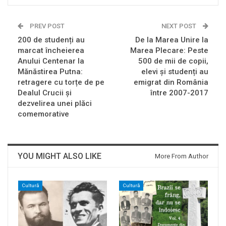
PREV POST
NEXT POST
200 de studenți au
De la Marea Unire la
marcat încheierea
Marea Plecare: Peste
Anului Centenar la
500 de mii de copii,
Mănăstirea Putna:
elevi și studenți au
retragere cu torțe de pe
emigrat din România
Dealul Crucii și
între 2007-2017
dezvelirea unei plăci
comemorative
YOU MIGHT ALSO LIKE
More From Author
Cultură
Cultură