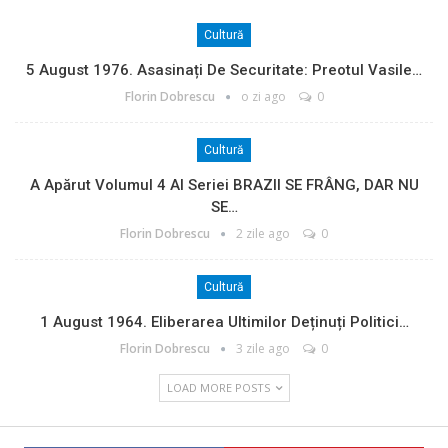
Cultură
5 August 1976. Asasinați De Securitate: Preotul Vasile…
Florin Dobrescu
o zi ago
0
Cultură
A Apărut Volumul 4 Al Seriei BRAZII SE FRÂNG, DAR NU
SE…
Florin Dobrescu
2 zile ago
0
Cultură
1 August 1964. Eliberarea Ultimilor Deținuți Politici…
Florin Dobrescu
3 zile ago
0
LOAD MORE POSTS