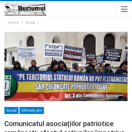
Home
Social
Social
Ultimele ştiri
Comunicatul asociațiilor patriotice