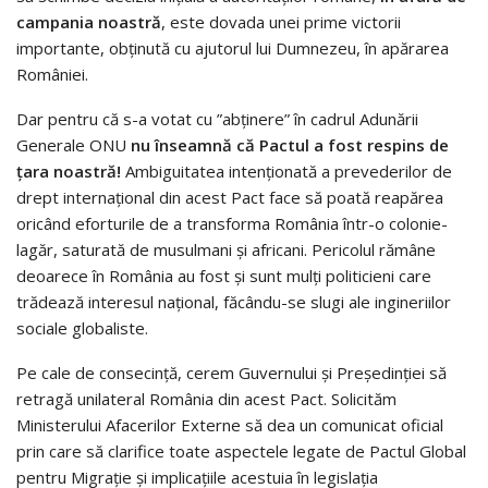
campania noastră
, este dovada unei prime victorii
importante, obținută cu ajutorul lui Dumnezeu, în apărarea
României.
Dar pentru că s-a votat cu ”abținere” în cadrul Adunării
Generale ONU
nu înseamnă că Pactul a fost respins de
țara noastră!
Ambiguitatea intenționată a prevederilor de
drept internațional din acest Pact face să poată reapărea
oricând eforturile de a transforma România într-o colonie-
lagăr, saturată de musulmani și africani. Pericolul rămâne
deoarece în România au fost și sunt mulți politicieni care
trădează interesul național, făcându-se slugi ale ingineriilor
sociale globaliste.
Pe cale de consecință, cerem Guvernului și Președinției să
retragă unilateral România din acest Pact. Solicităm
Ministerului Afacerilor Externe să dea un comunicat oficial
prin care să clarifice toate aspectele legate de Pactul Global
pentru Migrație și implicațiile acestuia în legislația