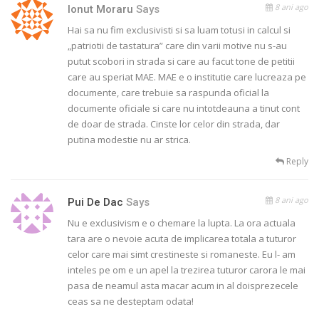
8 ani ago
Ionut Moraru
Says
Hai sa nu fim exclusivisti si sa luam totusi in calcul si
„patriotii de tastatura” care din varii motive nu s-au
putut scobori in strada si care au facut tone de petitii
care au speriat MAE. MAE e o institutie care lucreaza pe
documente, care trebuie sa raspunda oficial la
documente oficiale si care nu intotdeauna a tinut cont
de doar de strada. Cinste lor celor din strada, dar
putina modestie nu ar strica.
Reply
8 ani ago
Pui De Dac
Says
Nu e exclusivism e o chemare la lupta. La ora actuala
tara are o nevoie acuta de implicarea totala a tuturor
celor care mai simt crestineste si romaneste. Eu l- am
inteles pe om e un apel la trezirea tuturor carora le mai
pasa de neamul asta macar acum in al doisprezecele
ceas sa ne desteptam odata!