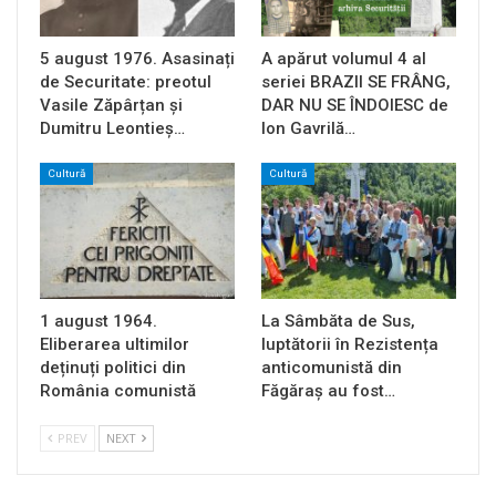
5 august 1976. Asasinați
A apărut volumul 4 al
de Securitate: preotul
seriei BRAZII SE FRÂNG,
Vasile Zăpârțan și
DAR NU SE ÎNDOIESC de
Dumitru Leontieș…
Ion Gavrilă…
Cultură
Cultură
1 august 1964.
La Sâmbăta de Sus,
Eliberarea ultimilor
luptătorii în Rezistența
deținuți politici din
anticomunistă din
România comunistă
Făgăraș au fost…
PREV
NEXT