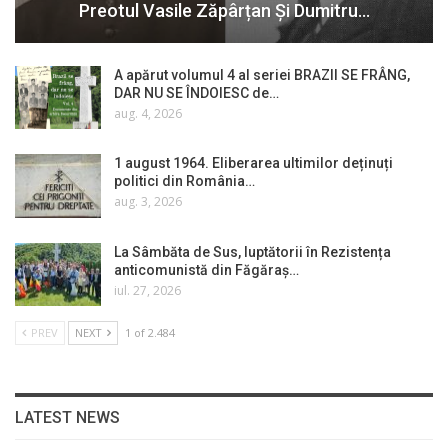
Preotul Vasile Zăpârțan Și Dumitru…
A apărut volumul 4 al seriei BRAZII SE FRÂNG,
DAR NU SE ÎNDOIESC de…
aug. 4, 2026
1 august 1964. Eliberarea ultimilor deținuți
politici din România…
aug. 3, 2026
La Sâmbăta de Sus, luptătorii în Rezistența
anticomunistă din Făgăraș…
iul. 27, 2026
PREV
NEXT
1 of 2.484
LATEST NEWS