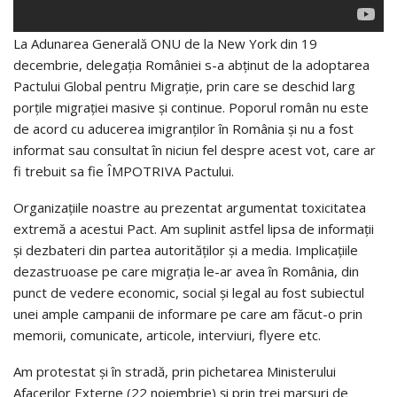
La Adunarea Generală ONU de la New York din 19
decembrie, delegația României s-a abținut de la adoptarea
Pactului Global pentru Migrație, prin care se deschid larg
porțile migrației masive și continue. Poporul român nu este
de acord cu aducerea imigranților în România și nu a fost
informat sau consultat în niciun fel despre acest vot, care ar
fi trebuit sa fie ÎMPOTRIVA Pactului.
Organizațiile noastre au prezentat argumentat toxicitatea
extremă a acestui Pact. Am suplinit astfel lipsa de informații
și dezbateri din partea autorităților şi a media. Implicațiile
dezastruoase pe care migrația le-ar avea în România, din
punct de vedere economic, social și legal au fost subiectul
unei ample campanii de informare pe care am făcut-o prin
memorii, comunicate, articole, interviuri, flyere etc.
Am protestat și în stradă, prin pichetarea Ministerului
Afacerilor Externe (22 noiembrie) și prin trei marșuri de