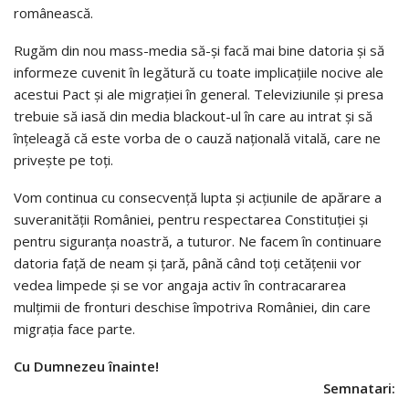
românească.
Rugăm din nou mass-media să-și facă mai bine datoria și să
informeze cuvenit în legătură cu toate implicațiile nocive ale
acestui Pact și ale migrației în general. Televiziunile și presa
trebuie să iasă din media blackout-ul în care au intrat și să
înțeleagă că este vorba de o cauză națională vitală, care ne
privește pe toți.
Vom continua cu consecvență lupta și acțiunile de apărare a
suveranității României, pentru respectarea Constituției și
pentru siguranța noastră, a tuturor. Ne facem în continuare
datoria față de neam și țară, până când toți cetățenii vor
vedea limpede și se vor angaja activ în contracararea
mulțimii de fronturi deschise împotriva României, din care
migrația face parte.
Cu Dumnezeu înainte!
Semnatari: