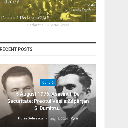
Declaratia 230 ANAF 2020
RECENT POSTS
Cultură
5 August 1976. Asasinați De
Securitate: Preotul Vasile Zăpârțan
Și Dumitru…
Florin Dobrescu
aug. 5, 2026
0