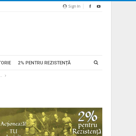
Sign In
TORIE
2% PENTRU REZISTENȚĂ
r…