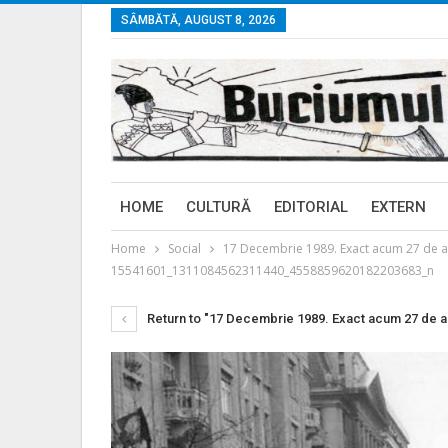
SÂMBĂTĂ, AUGUST 8, 2026
HOME
CULTURĂ
EDITORIAL
EXTERN
Home
Social
17 Decembrie 1989. Exact acum 27 de an
15541601_1311084562311440_4558859620182203683_n
Return to "17 Decembrie 1989. Exact acum 27 de ani