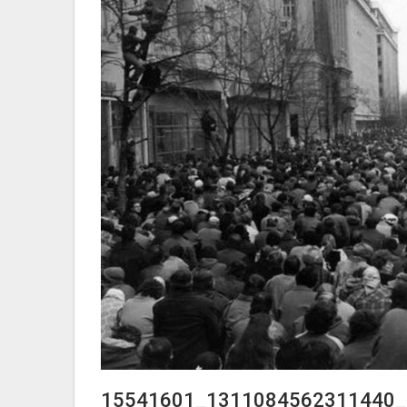
15541601_1311084562311440_