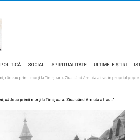
POLITICĂ
SOCIAL
SPIRITUALITATE
ULTIMELE ŞTIRI
IS
i, cădeau primii morţi la Timişoara. Ziua când Armata a tras în propriul popo
, cădeau primii morţi la Timişoara. Ziua când Armata a tras…"