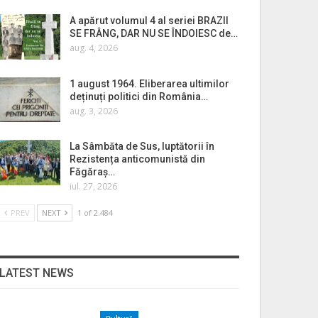
A apărut volumul 4 al seriei BRAZII
SE FRÂNG, DAR NU SE ÎNDOIESC de…
aug. 4, 2026
1 august 1964. Eliberarea ultimilor
deținuți politici din România…
aug. 3, 2026
La Sâmbăta de Sus, luptătorii în
Rezistența anticomunistă din
Făgăraș…
iul. 27, 2026
PREV
NEXT
1 of 2.484
LATEST NEWS