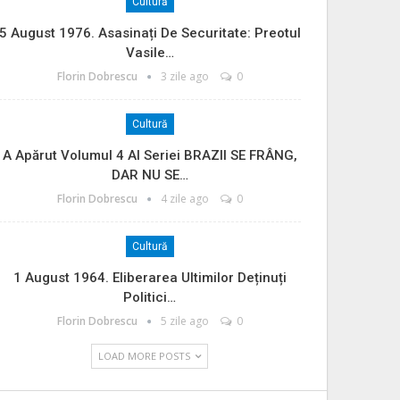
Cultură
5 August 1976. Asasinați De Securitate: Preotul
Vasile…
Florin Dobrescu
3 zile ago
0
Cultură
A Apărut Volumul 4 Al Seriei BRAZII SE FRÂNG,
DAR NU SE…
Florin Dobrescu
4 zile ago
0
Cultură
1 August 1964. Eliberarea Ultimilor Deținuți
Politici…
Florin Dobrescu
5 zile ago
0
LOAD MORE POSTS