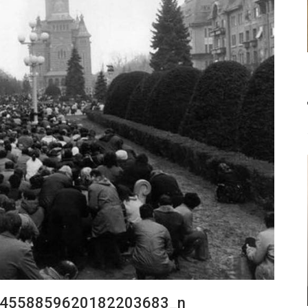
4558859620182203683_n