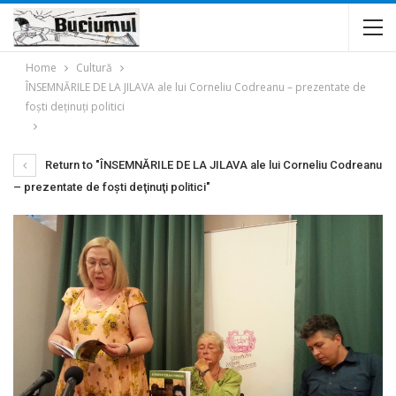
Home
Cultură
ÎNSEMNĂRILE DE LA JILAVA ale lui Corneliu Codreanu – prezentate de
foşti deţinuţi politici
Return to "ÎNSEMNĂRILE DE LA JILAVA ale lui Corneliu Codreanu
– prezentate de foşti deţinuţi politici"