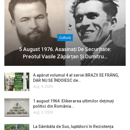
Cultură
5 August 1976. Asasinați De Securitate:
Preotul Vasile Zăpârțan Și Dumitru…
A apărut volumul 4 al seriei BRAZII SE FRÂNG,
DAR NU SE ÎNDOIESC de…
aug. 4, 2026
1 august 1964. Eliberarea ultimilor deținuți
politici din România…
aug. 3, 2026
La Sâmbăta de Sus, luptătorii în Rezistența