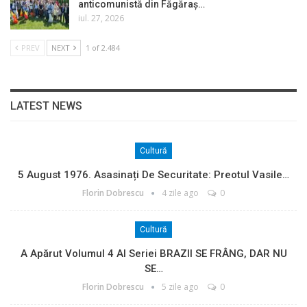
anticomunistă din Făgăraș…
iul. 27, 2026
PREV
NEXT
1 of 2.484
LATEST NEWS
Cultură
5 August 1976. Asasinați De Securitate: Preotul Vasile…
Florin Dobrescu
4 zile ago
0
Cultură
A Apărut Volumul 4 Al Seriei BRAZII SE FRÂNG, DAR NU
SE…
Florin Dobrescu
5 zile ago
0